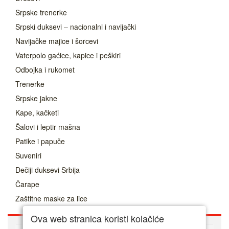
Srpske trenerke
Srpski duksevi – nacionalni i navijački
Navijačke majice i šorcevi
Vaterpolo gaćice, kapice i peškiri
Odbojka i rukomet
Trenerke
Srpske jakne
Kape, kačketi
Šalovi i leptir mašna
Patike i papuče
Suveniri
Dečiji duksevi Srbija
Čarape
Zaštitne maske za lice
Ova web stranica koristi kolačiće