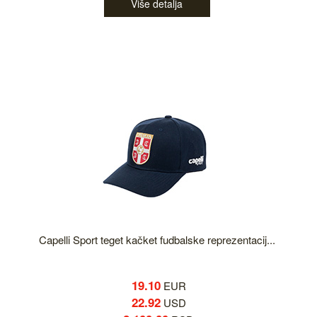
Više detalja
Capelli Sport teget kačket fudbalske reprezentacij...
19.10
EUR
22.92
USD