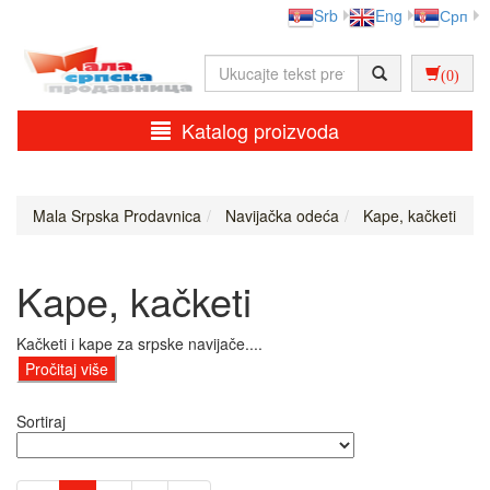
Srb
Eng
Срп
(0)
Katalog proizvoda
Mala Srpska Prodavnica
Navijačka odeća
Kape, kačketi
Kape, kačketi
Kačketi i kape za srpske navijače....
Pročitaj više
Sortiraj