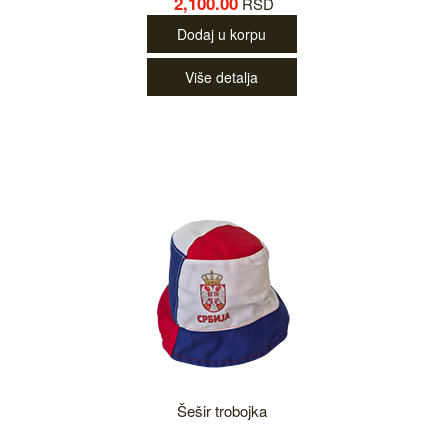
2,100.00
RSD
Dodaj u korpu
Više detalja
Šešir trobojka