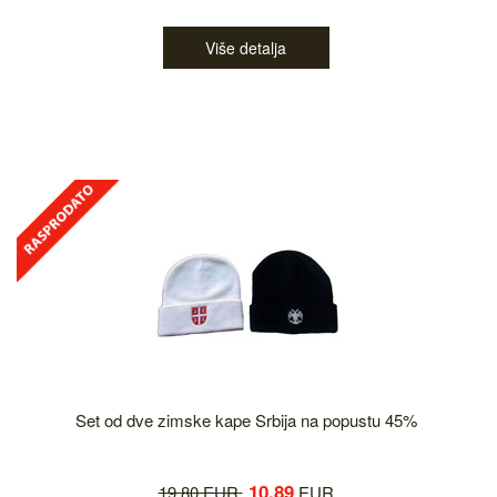
Više detalja
Set od dve zimske kape Srbija na popustu 45%
10.89
19.80 EUR
EUR