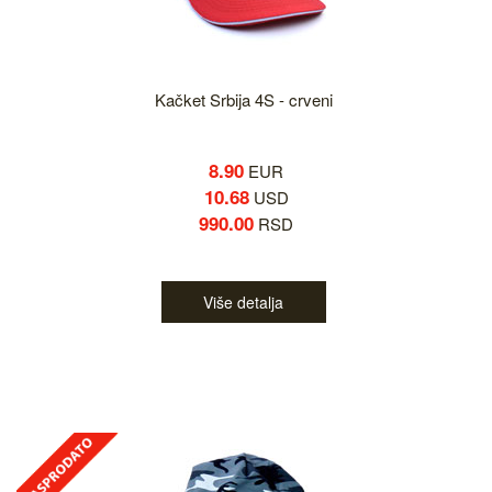
Kačket Srbija 4S - crveni
8.90
EUR
10.68
USD
990.00
RSD
Više detalja