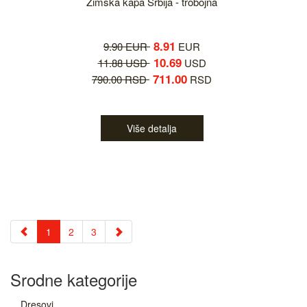
Zimska kapa Srbija - trobojna
8.91
9.90 EUR
EUR
10.69
11.88 USD
USD
711.00
790.00 RSD
RSD
Više detalja
1
2
3
Srodne kategorije
Dresovi