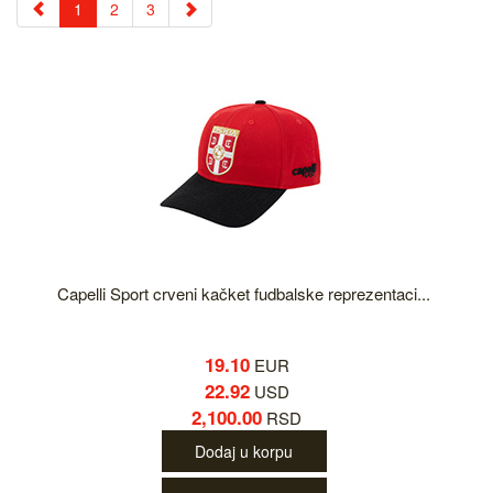
1
2
3
Capelli Sport crveni kačket fudbalske reprezentaci...
19.10
EUR
22.92
USD
2,100.00
RSD
Dodaj u korpu