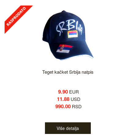
Teget kačket Srbija natpis
9.90
EUR
11.88
USD
990.00
RSD
Više detalja