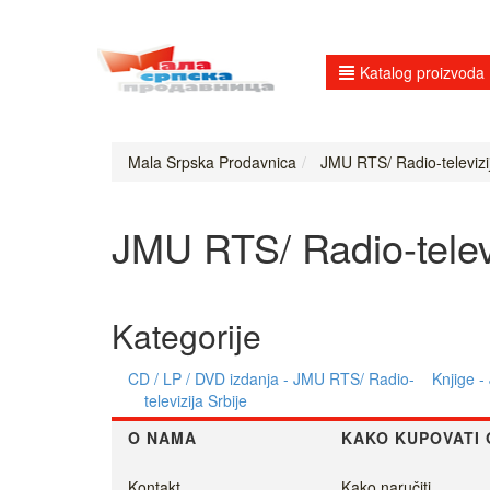
Katalog proizvoda
Mala Srpska Prodavnica
JMU RTS/ Radio-televizi
JMU RTS/ Radio-telev
Kategorije
CD / LP / DVD izdanja - JMU RTS/ Radio-
Knjige -
televizija Srbije
O NAMA
KAKO KUPOVATI 
Kontakt
Kako naručiti