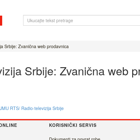
ja Srbije: Zvanična web prodavnica
izija Srbije: Zvanična web p
 JMU RTS/ Radio-televizija Srbije
ONLINE
KORISNIČKI SERVIS
Dokumenti za povrat robe