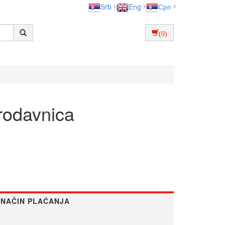
Srb
Eng
Срп
(0)
rodavnica
NAČIN PLAĆANJA