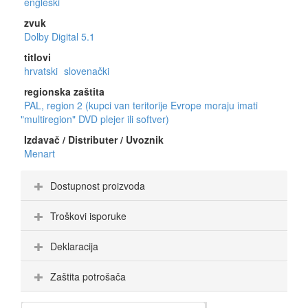
engleski
zvuk
Dolby Digital 5.1
titlovi
hrvatski
slovenački
regionska zaštita
PAL, region 2 (kupci van teritorije Evrope moraju imati
"multiregion" DVD plejer ili softver)
Izdavač / Distributer / Uvoznik
Menart
Dostupnost proizvoda
Troškovi isporuke
Deklaracija
Zaštita potrošača