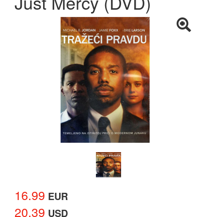
Just Mercy (DVD)
16.99
EUR
20.39
USD