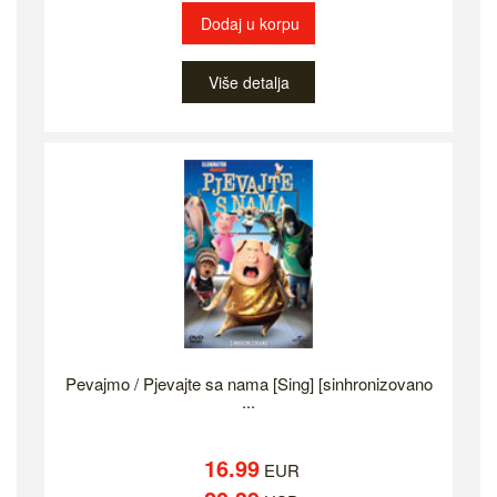
Dodaj u korpu
Više detalja
Pevajmo / Pjevajte sa nama [Sing] [sinhronizovano
...
16.99
EUR