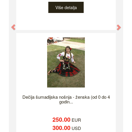
Više detalja
Previous
Nex
Dečija šumadijska nošnja - ženska (od 0 do 4
godin...
250.00
EUR
300.00
USD