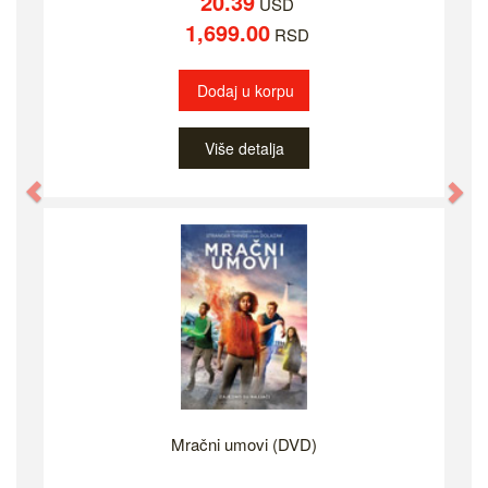
20.39
USD
1,699.00
RSD
Dodaj u korpu
Više detalja
Previous
Ne
Mračni umovi (DVD)