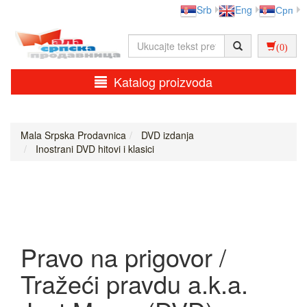
Srb
Eng
Срп
(0)
Katalog proizvoda
Mala Srpska Prodavnica
DVD izdanja
Inostrani DVD hitovi i klasici
Pravo na prigovor /
Tražeći pravdu a.k.a.