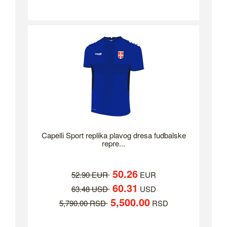
Capelli Sport replika plavog dresa fudbalske
repre...
50.26
52.90 EUR
EUR
60.31
63.48 USD
USD
5,500.00
5,790.00 RSD
RSD