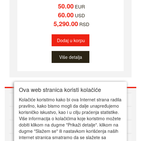
50.00
EUR
60.00
USD
5,290.00
RSD
Dodaj u korpu
Više detalja
Ova web stranica koristi kolačiće
O nama
Kolačiće koristimo kako bi ova Internet strana radila
pravilno, kako bismo mogli da dalje unapređujemo
korisničko iskustvo, kao i u cilju praćenja statistike.
Kako kupovati online
Više informacija o kolačićima koje koristimo možete
dobiti klikom na dugme "Prikaži detalje". klikom na
Korisnički servis
dugme "Slažem se" ili nastavkom korišćenja naših
internet stranica smatramo da se slažete sa
Način plaćanja