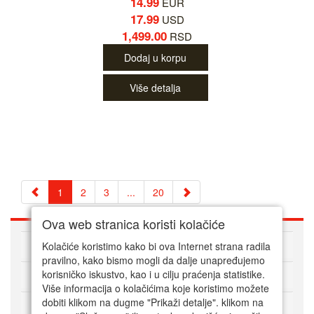
14.99
EUR
17.99
USD
1,499.00
RSD
Dodaj u korpu
Više detalja
1
2
3
...
20
Ova web stranica koristi kolačiće
O nama
Kolačiće koristimo kako bi ova Internet strana radila
pravilno, kako bismo mogli da dalje unapređujemo
korisničko iskustvo, kao i u cilju praćenja statistike.
Kako kupovati online
Više informacija o kolačićima koje koristimo možete
dobiti klikom na dugme "Prikaži detalje". klikom na
Korisnički servis