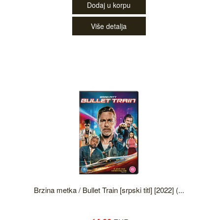
Dodaj u korpu
Više detalja
Brzina metka / Bullet Train [srpski titl] [2022] (...