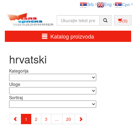
Srb
Eng
Срп
(0)
Katalog proizvoda
hrvatski
Kategorija
Uloge
Sortiraj
1
2
3
...
20