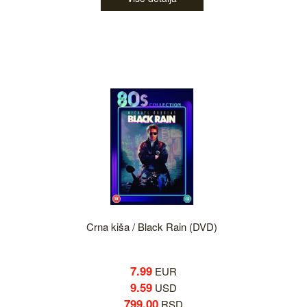
Crna kiša / Black Rain (DVD)
7.99
EUR
9.59
USD
799.00
RSD