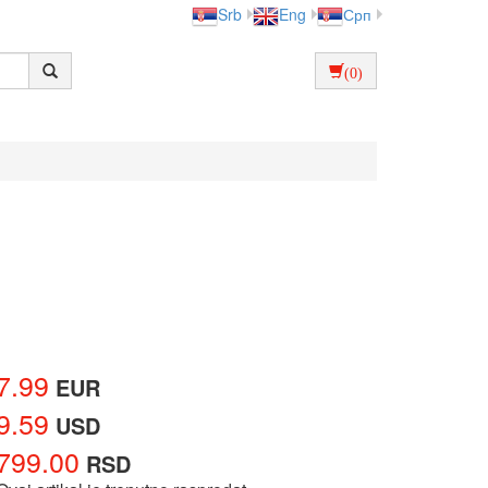
Srb
Eng
Срп
(0)
7.99
EUR
9.59
USD
799.00
RSD