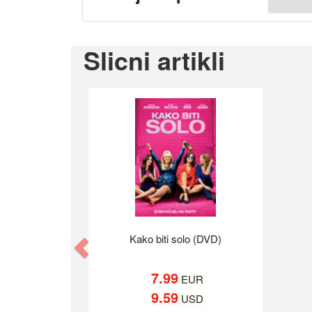
Slicni artikli
Kako biti solo (DVD)
Previous
7.99
EUR
9.59
USD