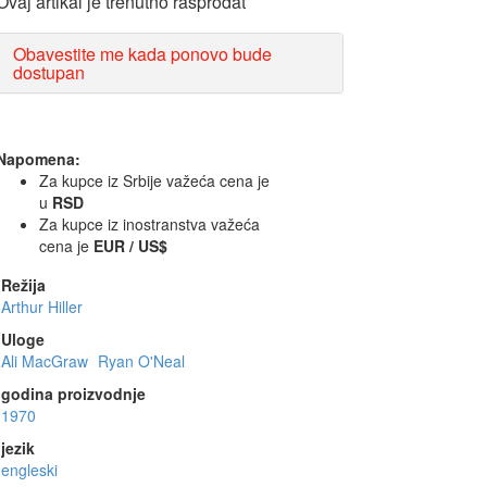
Ovaj artikal je trenutno rasprodat
Obavestite me kada ponovo bude
dostupan
Napomena:
Za kupce iz Srbije važeća cena je
u
RSD
Za kupce iz inostranstva važeća
cena je
EUR / US$
Režija
Arthur Hiller
Uloge
Ali MacGraw
Ryan O'Neal
godina proizvodnje
1970
jezik
engleski