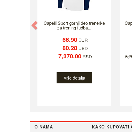
Previous
Capelli Sport gornji deo trenerke
Cap
za trening fudba...
66.90
EUR
80.28
USD
7,370.00
RSD
5,
Više detalja
O NAMA
KAKO KUPOVATI 