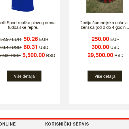
elli Sport replika plavog dresa
Dečija šumadijska nošnja 
fudbalske repre...
ženska (od 0 do 4 godin...
50.26
250.00
52.90 EUR
EUR
EUR
60.31
300.00
63.48 USD
USD
USD
5,500.00
29,500.00
790.00 RSD
RSD
RSD
Više detalja
Više detalja
ONLINE
KORISNIČKI SERVIS