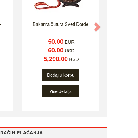
-
Bakarna čutura Sveti Đorde
Next
50.00
EUR
60.00
USD
5,290.00
RSD
Dodaj u korpu
Više detalja
NAČIN PLAĆANJA