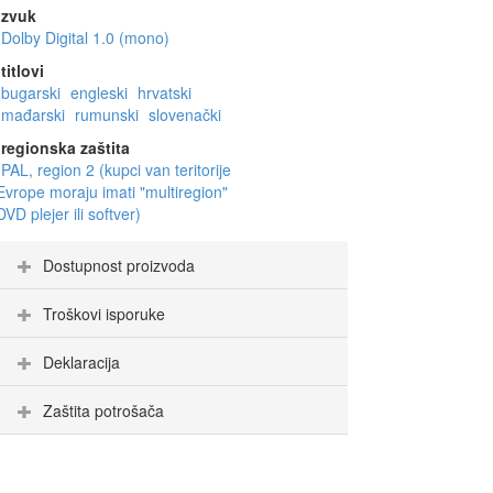
zvuk
Dolby Digital 1.0 (mono)
titlovi
bugarski
engleski
hrvatski
mađarski
rumunski
slovenački
regionska zaštita
PAL, region 2 (kupci van teritorije
Evrope moraju imati "multiregion"
DVD plejer ili softver)
Dostupnost proizvoda
Troškovi isporuke
Deklaracija
Zaštita potrošača