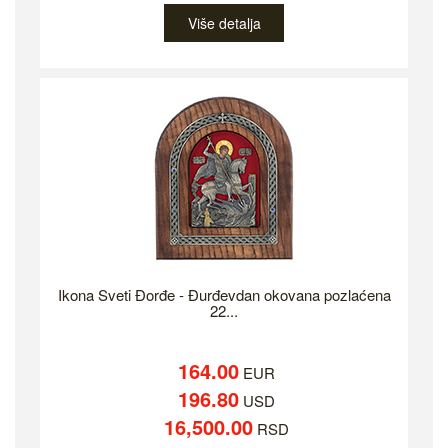
Više detalja
Ikona Sveti Đorđe - Đurđevdan okovana pozlaćena
22...
164.00
EUR
196.80
USD
16,500.00
RSD