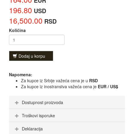
EUR
196.80
USD
16,500.00
RSD
Količina
Dodaj u korpu
Napomena:
Za kupce iz Srbije važeća cena je u
RSD
Za kupce iz inostranstva važeća cena je
EUR / US$
Dostupnost proizvoda
Troškovi isporuke
Deklaracija