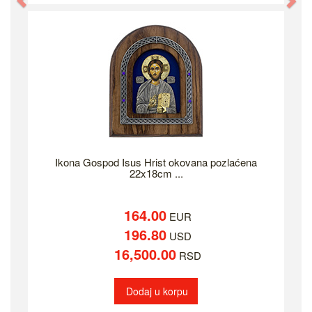
Previous
Ne
Ikona Gospod Isus Hrist okovana pozlaćena
22x18cm ...
164.00
EUR
196.80
USD
16,500.00
RSD
Dodaj u korpu