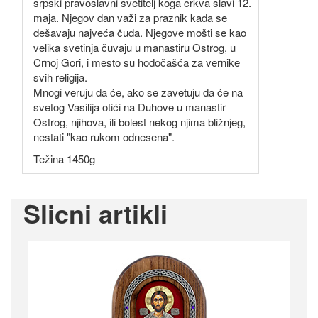
srpski pravoslavni svetitelj koga crkva slavi 12.
maja. Njegov dan važi za praznik kada se
dešavaju najveća čuda. Njegove mošti se kao
velika svetinja čuvaju u manastiru Ostrog, u
Crnoj Gori, i mesto su hodočašća za vernike
svih religija.
Mnogi veruju da će, ako se zavetuju da će na
svetog Vasilija otići na Duhove u manastir
Ostrog, njihova, ili bolest nekog njima bližnjeg,
nestati "kao rukom odnesena".
Težina 1450g
Slicni artikli