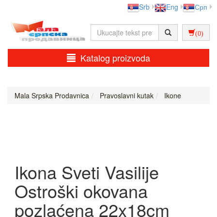
Srb
Eng
Срп
(0)
Katalog proizvoda
Mala Srpska Prodavnica
Pravoslavni kutak
Ikone
Ikona Sveti Vasilije
Ostroški okovana
pozlaćena 22x18cm