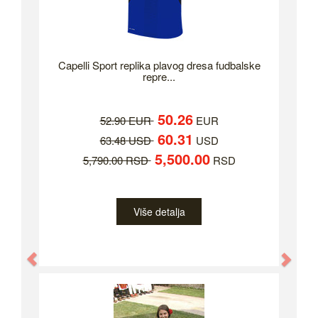
Capelli Sport replika plavog dresa fudbalske
repre...
50.26
52.90 EUR
EUR
60.31
63.48 USD
USD
5,500.00
5,790.00 RSD
RSD
Više detalja
Previous
Nex