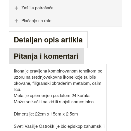
Zaštita potrošača
Plaćanje na rate
Detaljan opis artikla
Pitanja i komentari
Ikona je pravljena kombinovanom tehnikom po
uzoru na srednjovekovne ikone koje su bile
okovane, filigranski obrađenim metalom, osim
lica.
Metal je oplemenjen pozlatom 24 karata.
Može se kačiti na zid ili stajati samostalno.
Dimenzije: 22cm x 15cm x 2,5cm
Sveti Vasilije Ostroški je bio episkop zahumski i