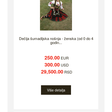
Dečija šumadijska nošnja - ženska (od 0 do 4
godin...
250.00
EUR
300.00
USD
29,500.00
RSD
Više detalja