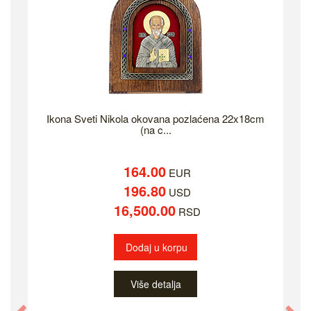
Ikona Sveti Nikola okovana pozlaćena 22x18cm
(na c...
164.00
EUR
196.80
USD
16,500.00
RSD
Dodaj u korpu
Više detalja