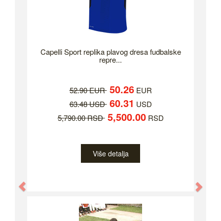
Capelli Sport replika plavog dresa fudbalske
repre...
50.26
52.90 EUR
EUR
60.31
63.48 USD
USD
5,500.00
5,790.00 RSD
RSD
Više detalja
Previous
Nex