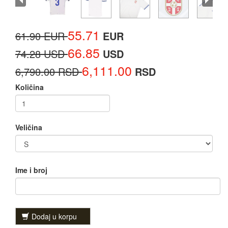
55.71
61.90 EUR
EUR
66.85
74.28 USD
USD
6,111.00
6,790.00 RSD
RSD
Količina
Veličina
Ime i broj
Dodaj u korpu