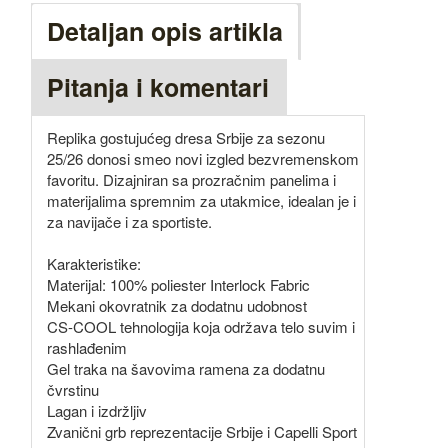
Detaljan opis artikla
Pitanja i komentari
Replika gostujućeg dresa Srbije za sezonu
25/26 donosi smeo novi izgled bezvremenskom
favoritu. Dizajniran sa prozračnim panelima i
materijalima spremnim za utakmice, idealan je i
za navijače i za sportiste.
Karakteristike:
Materijal: 100% poliester Interlock Fabric
Mekani okovratnik za dodatnu udobnost
CS-COOL tehnologija koja održava telo suvim i
rashlađenim
Gel traka na šavovima ramena za dodatnu
čvrstinu
Lagan i izdržljiv
Zvanični grb reprezentacije Srbije i Capelli Sport