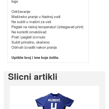
logo
Održavanje:
Mašinsko pranje u hladnoj vodi
Ne sušiti u mašini za veš
Peglati na niskoj temperaturi (izbegavati print)
Ne koristiti omekšivač
Prati i peglati izvrnuto
Sušiti prirodno, okačeno
Odmah izvaditi nakon pranja
Upišite broj i ime koje želite.
Slicni artikli