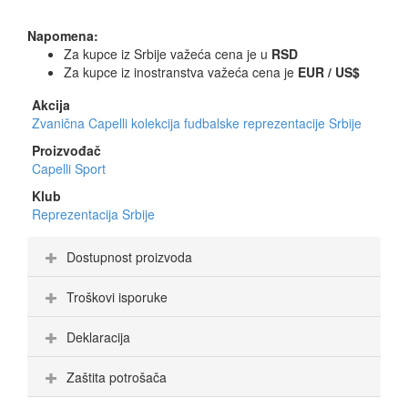
Napomena:
Za kupce iz Srbije važeća cena je u
RSD
Za kupce iz inostranstva važeća cena je
EUR / US$
Akcija
Zvanična Capelli kolekcija fudbalske reprezentacije Srbije
Proizvođač
Capelli Sport
Klub
Reprezentacija Srbije
Dostupnost proizvoda
Troškovi isporuke
Deklaracija
Zaštita potrošača