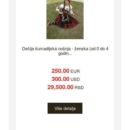
Dečija šumadijska nošnja - ženska (od 0 do 4
godin...
250.00
EUR
300.00
USD
29,500.00
RSD
Više detalja