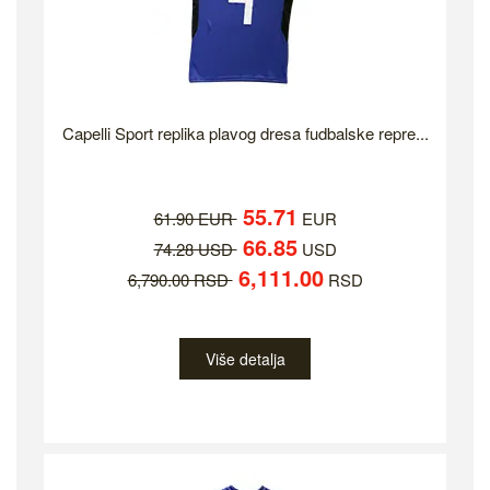
Capelli Sport replika plavog dresa fudbalske repre...
55.71
61.90 EUR
EUR
66.85
74.28 USD
USD
6,111.00
6,790.00 RSD
RSD
Više detalja