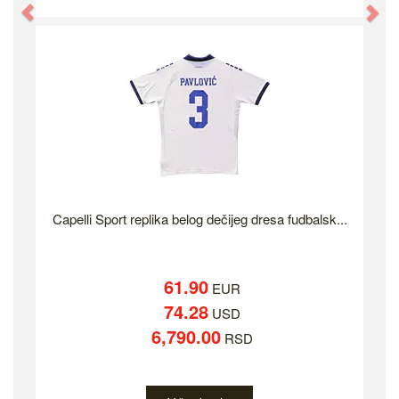
Previous
Ne
Capelli Sport replika belog dečijeg dresa fudbalsk...
61.90
EUR
74.28
USD
6,790.00
RSD