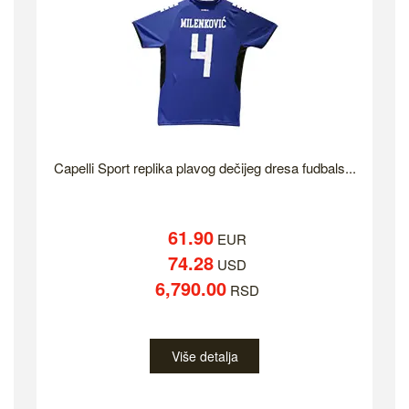
Capelli Sport replika plavog dečijeg dresa fudbals...
61.90
EUR
74.28
USD
6,790.00
RSD
Više detalja