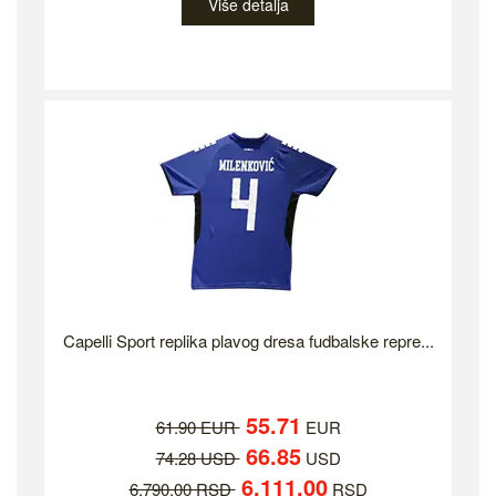
Više detalja
Capelli Sport replika plavog dresa fudbalske repre...
55.71
61.90 EUR
EUR
66.85
74.28 USD
USD
6,111.00
6,790.00 RSD
RSD