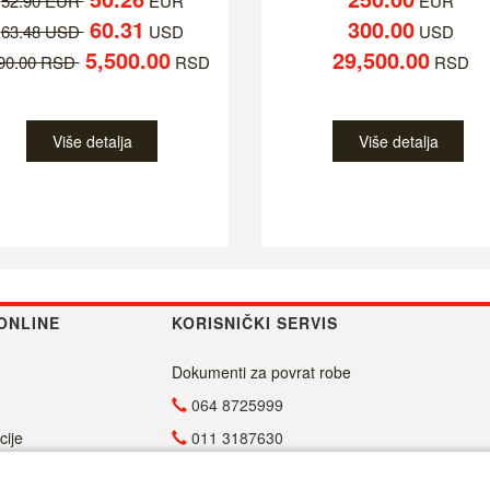
52.90 EUR
EUR
EUR
60.31
300.00
63.48 USD
USD
USD
5,500.00
29,500.00
790.00 RSD
RSD
RSD
Više detalja
Više detalja
ONLINE
KORISNIČKI SERVIS
Dokumenti za povrat robe
064 8725999
cije
011 3187630
011 4029654