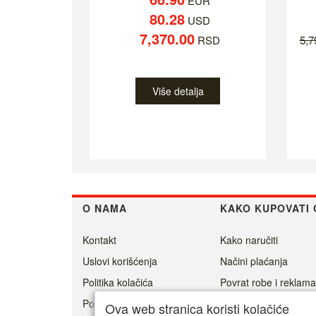
EUR
80.28
USD
7,370.00
RSD
5,
Više detalja
O NAMA
KAKO KUPOVATI 
Kontakt
Kako naručiti
Uslovi korišćenja
Načini plaćanja
Politika kolačića
Povrat robe i reklama
Politika privatnosti
Isporuka
Ova web stranica koristi kolačiće