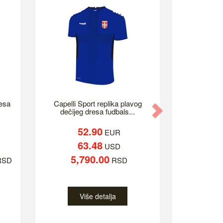
resa
Capelli Sport replika plavog
Next
dečijeg dresa fudbals...
52.90
EUR
63.48
USD
5,790.00
SD
RSD
Više detalja