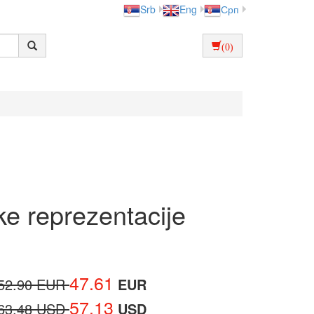
Srb
Eng
Срп
(0)
ke reprezentacije
47.61
52.90 EUR
EUR
57.13
63.48 USD
USD