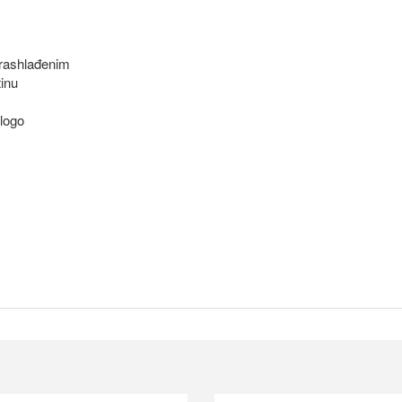
 rashlađenim
inu
 logo