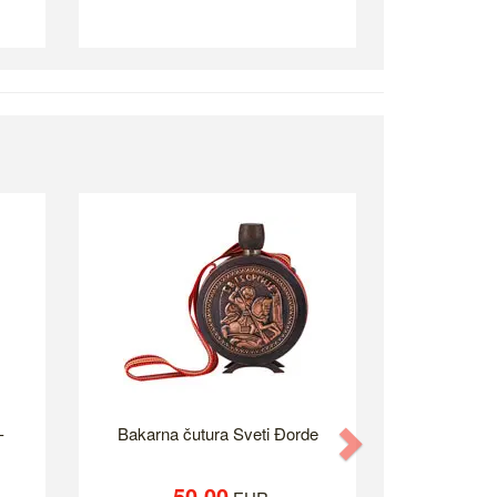
-
Bakarna čutura Sveti Đorde
Next
50.00