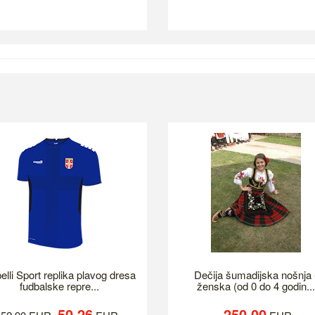
elli Sport replika plavog dresa
Dečija šumadijska nošnja 
fudbalske repre...
ženska (od 0 do 4 godin...
50.26
250.00