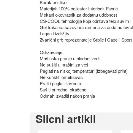
Karakteristike:
Materijal: 100% poliester Interlock Fabric
Mekani okovratnik za dodatnu udobnost
CS-COOL tehnologija koja održava telo suvim i
Gel traka na šavovima ramena za dodatnu čvrst
Lagan i izdržljiv
Zvanični grb reprezentacije Srbije i Capelli Sport
Održavanje:
Mašinsko pranje u hladnoj vodi
Ne sušiti u mašini za veš
Peglati na niskoj temperaturi (izbegavati print)
Ne koristiti omekšivač
Prati i peglati izvrnuto
Sušiti prirodno, okačeno
Odmah izvaditi nakon pranja
Slicni artikli