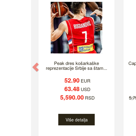
Peak dres košarkaške
Cap
Previous
reprezentacije Srbije sa štam...
52.90
EUR
63.48
USD
5,590.00
RSD
5,
Više detalja