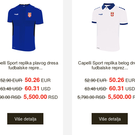
elli Sport replika plavog dresa
Capelli Sport replika belog d
fudbalske repre...
fudbalske reprez...
50.26
50.26
52.90 EUR
EUR
52.90 EUR
EUR
60.31
60.31
63.48 USD
USD
63.48 USD
USD
5,500.00
5,500.00
790.00 RSD
RSD
5,790.00 RSD
R
Više detalja
Više detalja