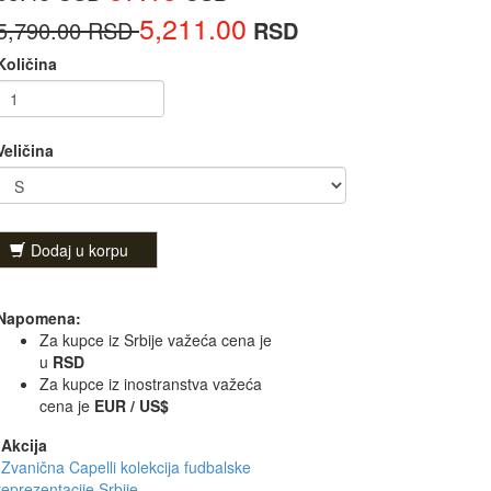
5,211.00
5,790.00 RSD
RSD
Količina
Veličina
Dodaj u korpu
Napomena:
Za kupce iz Srbije važeća cena je
u
RSD
Za kupce iz inostranstva važeća
cena je
EUR / US$
Akcija
Zvanična Capelli kolekcija fudbalske
reprezentacije Srbije