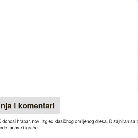
anja i komentari
6 donosi hrabar, novi izgled klasičnog omiljenog dresa. Dizajniran s
ade fanove i igrače.