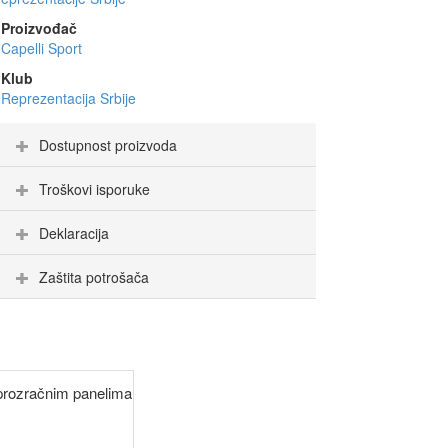
Proizvođač
Capelli Sport
Klub
Reprezentacija Srbije
Dostupnost proizvoda
Troškovi isporuke
Deklaracija
Zaštita potrošača
a prozračnim panelima