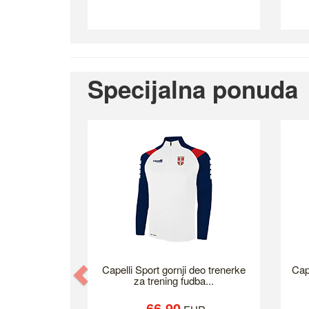
Specijalna ponuda
Previous
Capelli Sport gornji deo trenerke
Cap
za trening fudba...
66.90