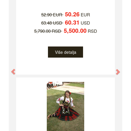
50.26
52.90 EUR
EUR
60.31
63.48 USD
USD
5,500.00
5,790.00 RSD
RSD
Više detalja
Previous
Nex