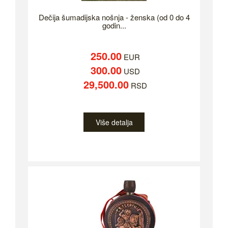
Dečija šumadijska nošnja - ženska (od 0 do 4
godin...
250.00
EUR
300.00
USD
29,500.00
RSD
Više detalja