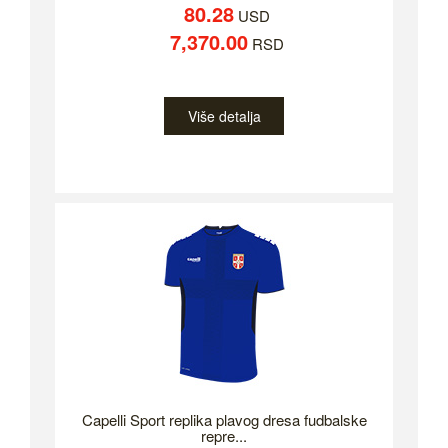
80.28
USD
7,370.00
RSD
Više detalja
Capelli Sport replika plavog dresa fudbalske
repre...