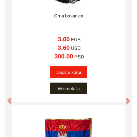
Crna brojanica
3.00
EUR
3.60
USD
300.00
RSD
Dodaj u korpu
Više detalja
Previous
Ne