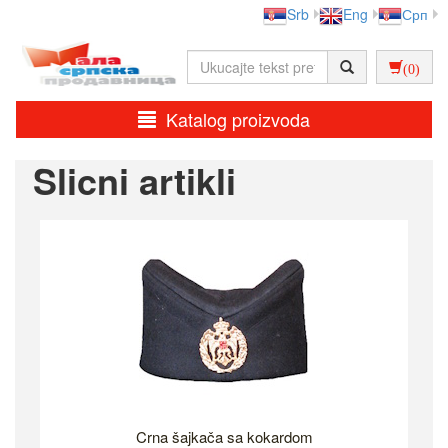
Srb
Eng
Срп
(0)
Katalog proizvoda
Slicni artikli
Crna šajkača sa kokardom