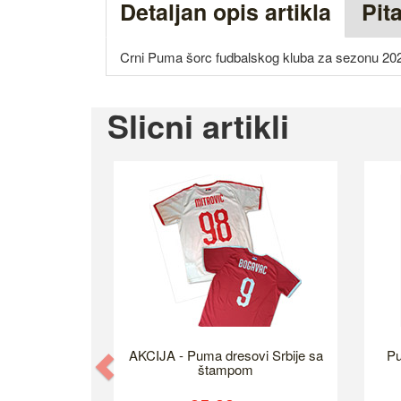
Detaljan opis artikla
Pit
Crni Puma šorc fudbalskog kluba za sezonu 20
Slicni artikli
AKCIJA - Puma dresovi Srbije sa
Pu
Previous
štampom