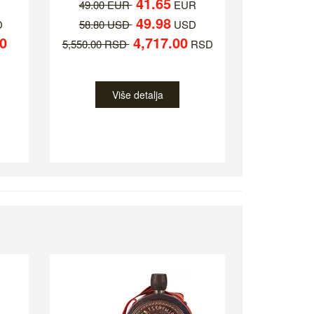
41.65
49.00 EUR
EUR
49.98
D
58.80 USD
USD
0
4,717.00
5,550.00 RSD
RSD
Više detalja