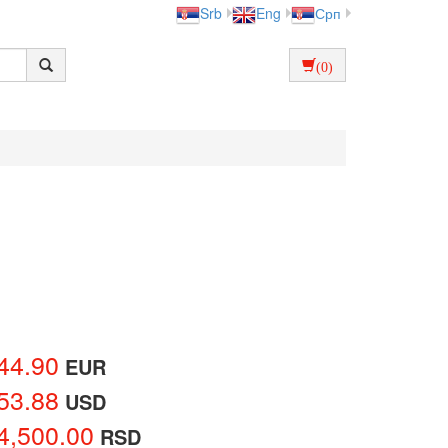
Srb
Eng
Срп
(0)
44.90
EUR
53.88
USD
4,500.00
RSD