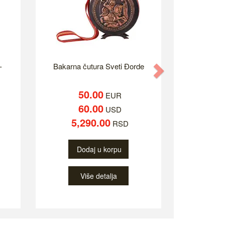
-
Bakarna čutura Sveti Đorde
Next
50.00
EUR
60.00
USD
5,290.00
RSD
Dodaj u korpu
Više detalja