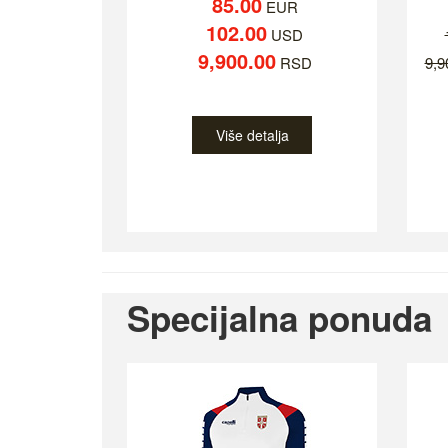
85.00
EUR
102.00
USD
9,900.00
RSD
9,
Više detalja
Specijalna ponuda