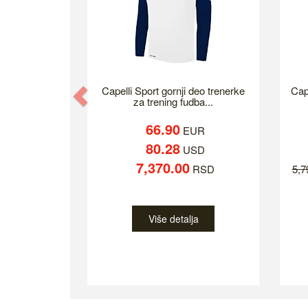
Previous
Capelli Sport gornji deo trenerke
Cap
za trening fudba...
66.90
EUR
80.28
USD
7,370.00
RSD
5,
Više detalja