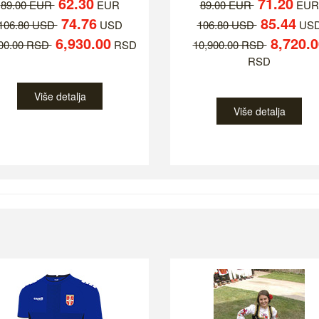
62.30
71.20
89.00 EUR
EUR
89.00 EUR
EUR
74.76
85.44
106.80 USD
USD
106.80 USD
US
6,930.00
8,720.0
900.00 RSD
RSD
10,900.00 RSD
RSD
Više detalja
Više detalja