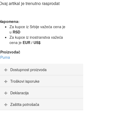
Ovaj artikal je trenutno rasprodat
Napomena:
Za kupce iz Srbije važeća cena je
u
RSD
Za kupce iz inostranstva važeća
cena je
EUR / US$
Proizvođač
Puma
Dostupnost proizvoda
Troškovi isporuke
Deklaracija
Zaštita potrošača