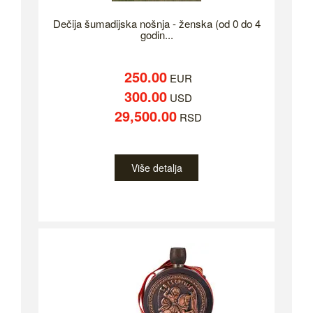
Dečija šumadijska nošnja - ženska (od 0 do 4
godin...
250.00
EUR
300.00
USD
29,500.00
RSD
Više detalja