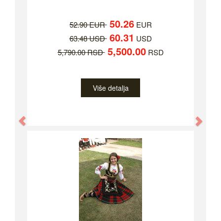
50.26
52.90 EUR
EUR
60.31
63.48 USD
USD
5,500.00
5,790.00 RSD
RSD
Više detalja
Previous
Nex