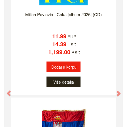
Milica Pavlović - Caka [album 2026] (CD)
11.99
EUR
14.39
USD
1,199.00
RSD
Dodaj u korpu
Više detalja
Previous
Ne