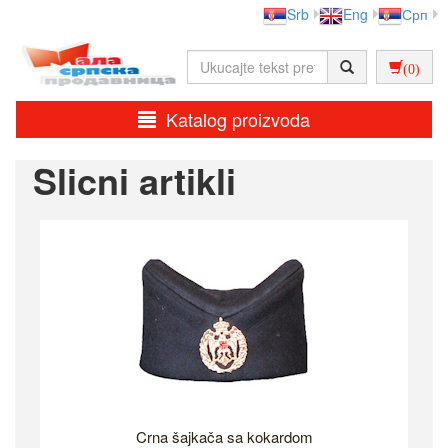
Srb
Eng
Срп
(0)
Katalog proizvoda
Slicni artikli
Crna šajkača sa kokardom