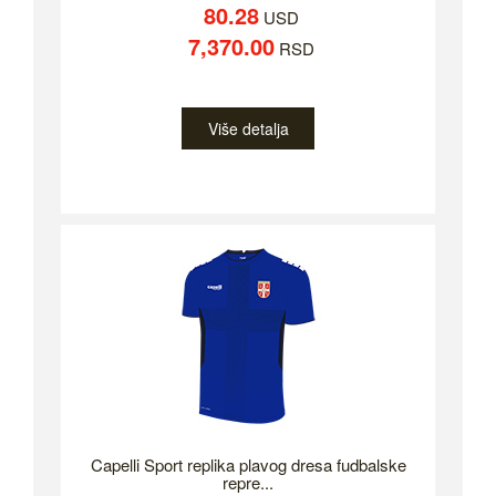
80.28
USD
7,370.00
RSD
Više detalja
Capelli Sport replika plavog dresa fudbalske
repre...