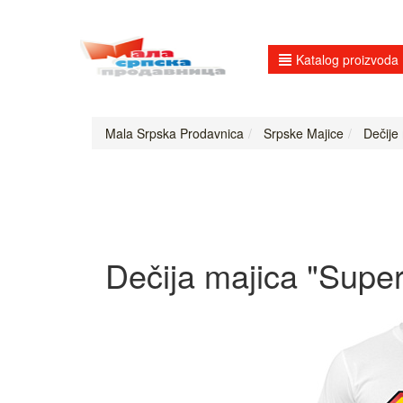
Katalog proizvoda
Mala Srpska Prodavnica
Srpske Majice
Dečije m
Dečija majica "Super