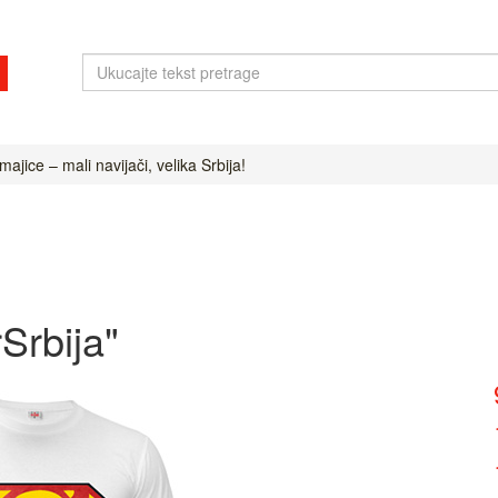
ajice – mali navijači, velika Srbija!
Srbija"