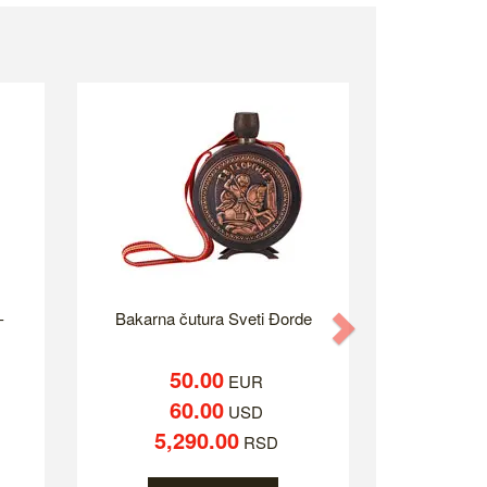
-
Bakarna čutura Sveti Đorde
Next
50.00
EUR
60.00
USD
5,290.00
RSD