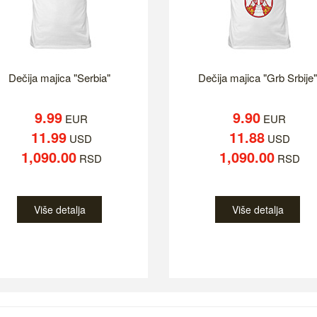
Dečija majica "Serbia"
Dečija majica "Grb Srbije"
9.99
9.90
EUR
EUR
11.99
11.88
USD
USD
1,090.00
1,090.00
RSD
RSD
Više detalja
Više detalja