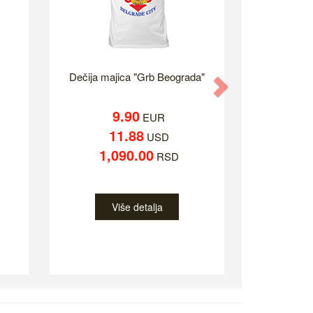
Dečija majica "Grb Beograda"
Next
9.90
EUR
11.88
USD
1,090.00
RSD
Više detalja