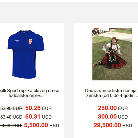
elli Sport replika plavog dresa
Dečija šumadijska nošnja 
fudbalske repre...
ženska (od 0 do 4 godin...
50.26
250.00
52.90 EUR
EUR
EUR
60.31
300.00
63.48 USD
USD
USD
5,500.00
29,500.00
790.00 RSD
RSD
RSD