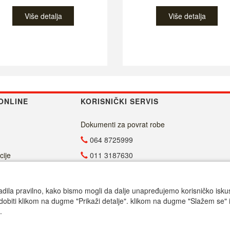
Više detalja
Više detalja
ONLINE
KORISNIČKI SERVIS
Dokumenti za povrat robe
064 8725999
cije
011 3187630
011 4029654
info@malasrpskaprodavnica.com
adila pravilno, kako bismo mogli da dalje unapređujemo korisničko iskustv
dobiti klikom na dugme "Prikaži detalje". klikom na dugme "Slažem se" i
Radno vreme
.
Call centar pon-petak 9.00-17.00