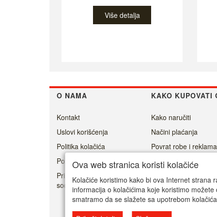
Više detalja
O NAMA
KAKO KUPOVATI 
Kontakt
Kako naručiti
Uslovi korišćenja
Načini plaćanja
Politika kolačića
Povrat robe i reklama
Politika privatnosti
Isporuka
Ova web stranica koristi kolačiće
Prisoner's Dilemma -
Kolačiće koristimo kako bi ova Internet strana r
social game
informacija o kolačićima koje koristimo možete 
smatramo da se slažete sa upotrebom kolačića