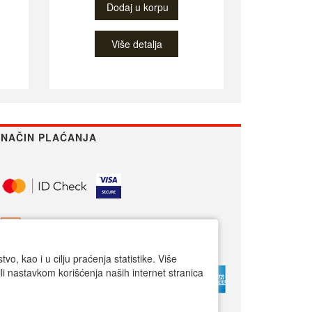
Dodaj u korpu
Više detalja
NAČIN PLAĆANJA
o, kao i u cilju praćenja statistike. Više
li nastavkom korišćenja naših internet stranica