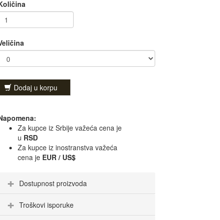
Količina
Veličina
Dodaj u korpu
Napomena:
Za kupce iz Srbije važeća cena je
u
RSD
Za kupce iz inostranstva važeća
cena je
EUR / US$
Dostupnost proizvoda
Troškovi isporuke