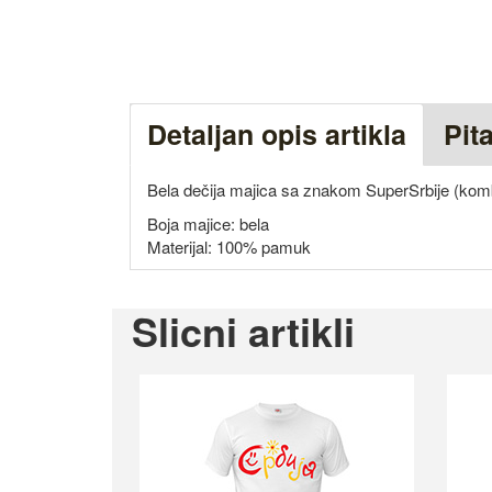
Detaljan opis artikla
Pit
Bela dečija majica sa znakom SuperSrbije (k
Boja majice: bela
Materijal: 100% pamuk
Slicni artikli