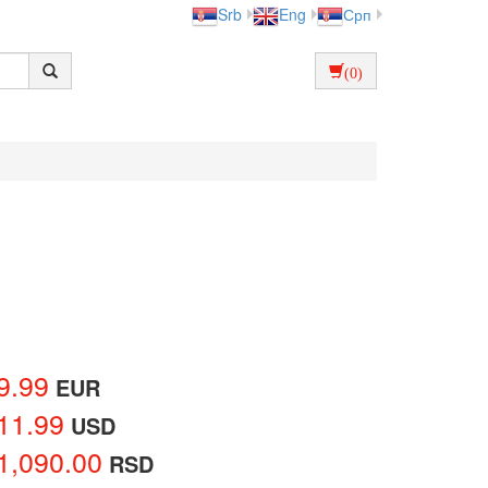
Srb
Eng
Срп
(0)
9.99
EUR
11.99
USD
1,090.00
RSD