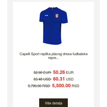
Capelli Sport replika plavog dresa fudbalske
repre...
50.26
52.90 EUR
EUR
60.31
63.48 USD
USD
5,500.00
5,790.00 RSD
RSD
Više detalja