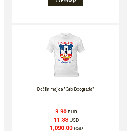
Više detalja
Dečija majica "Grb Beograda"
9.90
EUR
11.88
USD
1,090.00
RSD