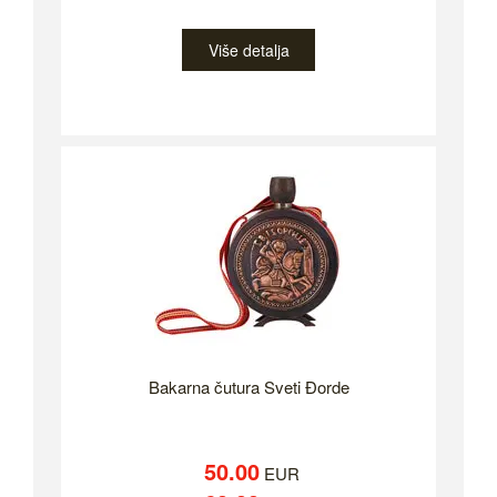
Više detalja
Bakarna čutura Sveti Đorde
50.00
EUR