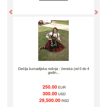
Previous
Nex
Dečija šumadijska nošnja - ženska (od 0 do 4
godin...
250.00
EUR
300.00
USD
29,500.00
RSD