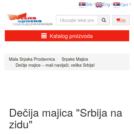
Srb
Eng
Срп
(0)
Katalog proizvoda
Mala Srpska Prodavnica
Srpske Majice
Dečije majice – mali navijači, velika Srbija!
Dečija majica "Srbija na
zidu"