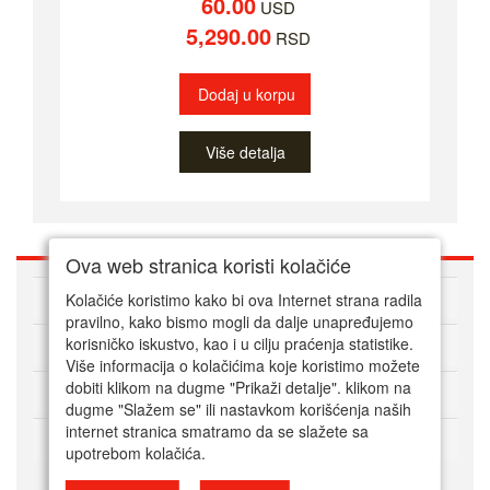
60.00
USD
5,290.00
RSD
Dodaj u korpu
Više detalja
Ova web stranica koristi kolačiće
O nama
Kolačiće koristimo kako bi ova Internet strana radila
pravilno, kako bismo mogli da dalje unapređujemo
korisničko iskustvo, kao i u cilju praćenja statistike.
Kako kupovati online
Više informacija o kolačićima koje koristimo možete
dobiti klikom na dugme "Prikaži detalje". klikom na
Korisnički servis
dugme "Slažem se" ili nastavkom korišćenja naših
internet stranica smatramo da se slažete sa
Način plaćanja
upotrebom kolačića.