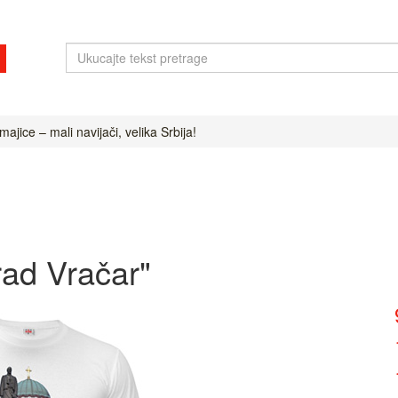
ajice – mali navijači, velika Srbija!
rad Vračar"