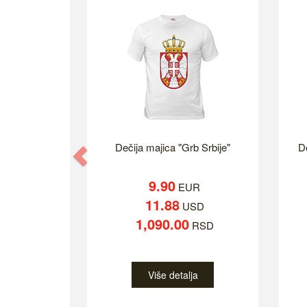
Dečija majica "Grb Srbije"
D
Previous
9.90
EUR
11.88
USD
1,090.00
RSD
Više detalja