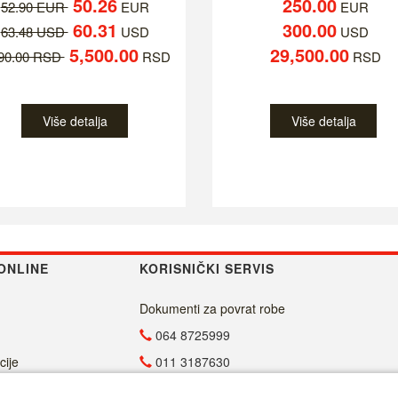
50.26
250.00
52.90 EUR
EUR
EUR
60.31
300.00
63.48 USD
USD
USD
5,500.00
29,500.00
790.00 RSD
RSD
RSD
Više detalja
Više detalja
ONLINE
KORISNIČKI SERVIS
Dokumenti za povrat robe
064 8725999
cije
011 3187630
011 4029654