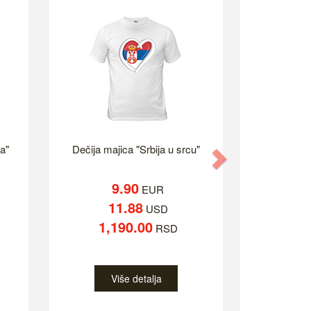
a"
Dečija majica "Srbija u srcu"
Next
9.90
EUR
11.88
USD
1,190.00
RSD
Više detalja