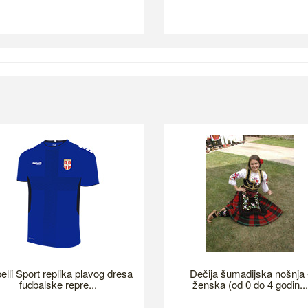
elli Sport replika plavog dresa
Dečija šumadijska nošnja 
fudbalske repre...
ženska (od 0 do 4 godin...