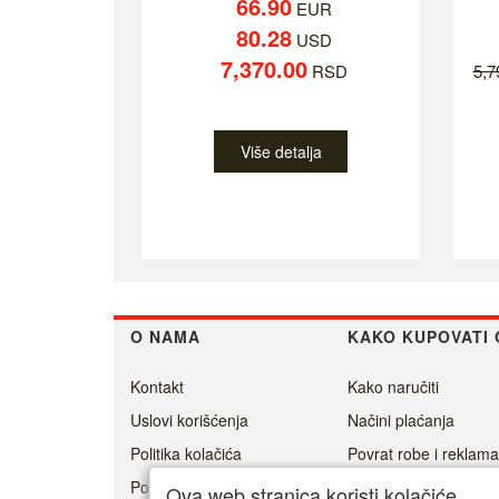
66.90
EUR
80.28
USD
7,370.00
RSD
5,
Više detalja
O NAMA
KAKO KUPOVATI 
Kontakt
Kako naručiti
Uslovi korišćenja
Načini plaćanja
Politika kolačića
Povrat robe i reklama
Politika privatnosti
Isporuka
Ova web stranica koristi kolačiće