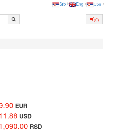
Srb
Eng
Срп
(0)
9.90
EUR
11.88
USD
1,090.00
RSD