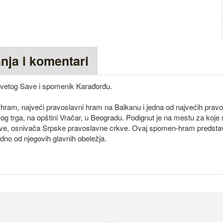
anja i komentari
Svetog Save i spomenik Karađorđu.
 hram, najveći pravoslavni hram na Balkanu i jedna od najvećih prav
g trga, na opštini Vračar, u Beogradu. Podignut je na mestu za koje 
ave, osnivača Srpske pravoslavne crkve. Ovaj spomen-hram predstav
dno od njegovih glavnih obeležja.