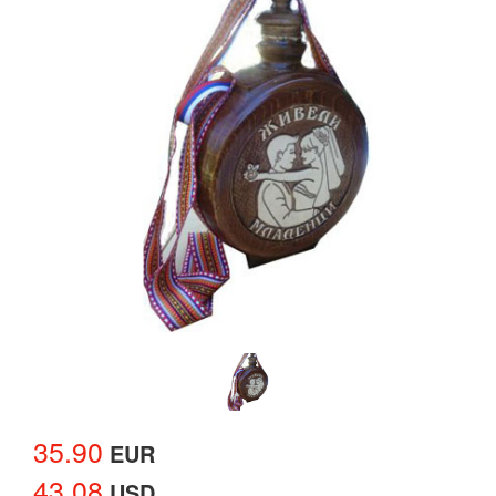
35.90
EUR
43.08
USD