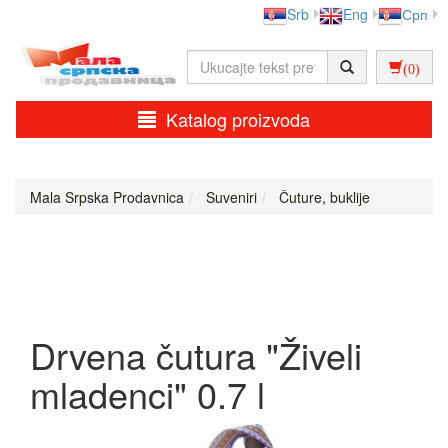
Srb
Eng
Срп
(0)
Katalog proizvoda
Mala Srpska Prodavnica
Suveniri
Čuture, buklije
Drvena čutura "Živeli
mladenci" 0.7 l