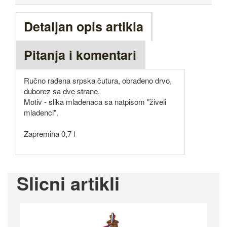
Detaljan opis artikla
Pitanja i komentari
Ručno rađena srpska čutura, obrađeno drvo,
duborez sa dve strane.
Motiv - slika mladenaca sa natpisom "živeli
mladenci".
Zapremina 0,7 l
Slicni artikli