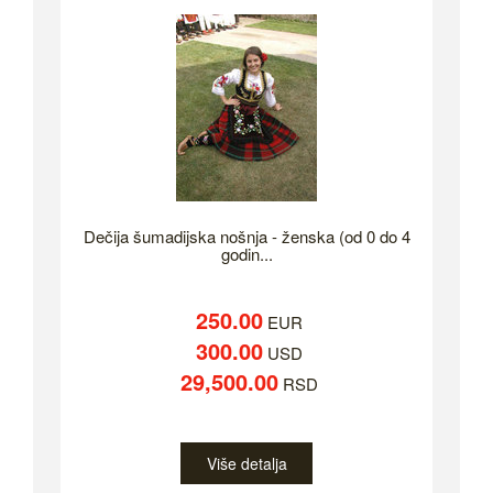
Dečija šumadijska nošnja - ženska (od 0 do 4
godin...
250.00
EUR
300.00
USD
29,500.00
RSD
Više detalja