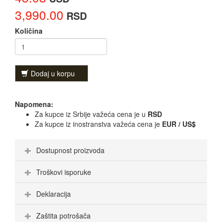
3,990.00
RSD
Količina
Dodaj u korpu
Napomena:
Za kupce iz Srbije važeća cena je u
RSD
Za kupce iz inostranstva važeća cena je
EUR / US$
Dostupnost proizvoda
Troškovi isporuke
Deklaracija
Zaštita potrošača