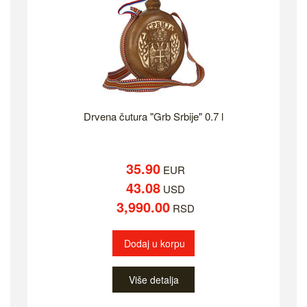
Drvena čutura "Grb Srbije" 0.7 l
35.90
EUR
43.08
USD
3,990.00
RSD
Dodaj u korpu
Više detalja