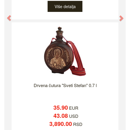
Više detalja
Previous
Ne
Drvena čutura "Sveti Stefan" 0.7 l
35.90
EUR
43.08
USD
3,890.00
RSD