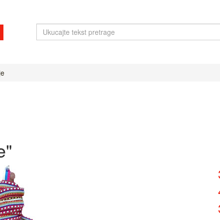
je
e"