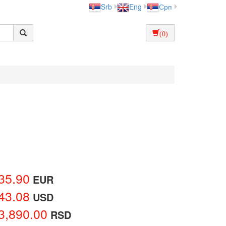
Srb
Eng
Срп
(0)
35.90
EUR
43.08
USD
3,890.00
RSD