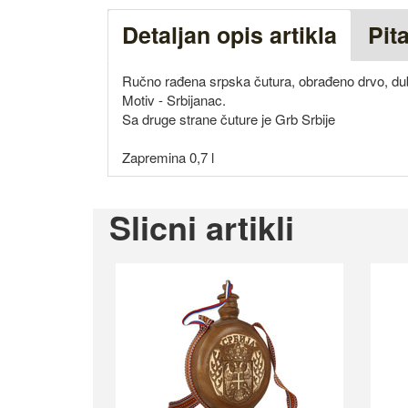
Detaljan opis artikla
Pit
Ručno rađena srpska čutura, obrađeno drvo, du
Motiv - Srbijanac.
Sa druge strane čuture je Grb Srbije
Zapremina 0,7 l
Slicni artikli