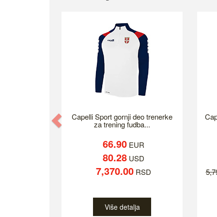
Previous
Capelli Sport gornji deo trenerke
Cap
za trening fudba...
66.90
EUR
80.28
USD
7,370.00
RSD
5,
Više detalja