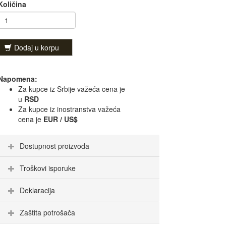
Količina
Dodaj u korpu
Napomena:
Za kupce iz Srbije važeća cena je
u
RSD
Za kupce iz inostranstva važeća
cena je
EUR / US$
Dostupnost proizvoda
Troškovi isporuke
Deklaracija
Zaštita potrošača