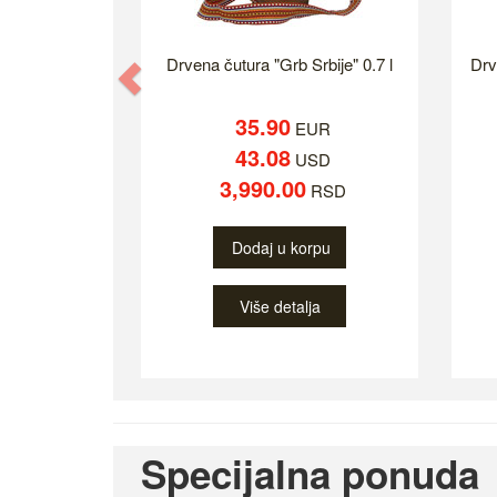
Drvena čutura "Grb Srbije" 0.7 l
Drv
Previous
35.90
EUR
43.08
USD
3,990.00
RSD
Dodaj u korpu
Više detalja
Specijalna ponuda