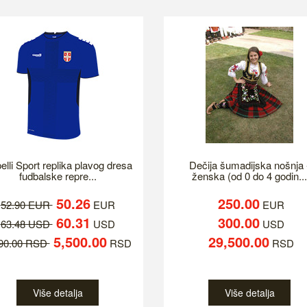
elli Sport replika plavog dresa
Dečija šumadijska nošnja 
fudbalske repre...
ženska (od 0 do 4 godin...
50.26
250.00
52.90 EUR
EUR
EUR
60.31
300.00
63.48 USD
USD
USD
5,500.00
29,500.00
790.00 RSD
RSD
RSD
Više detalja
Više detalja