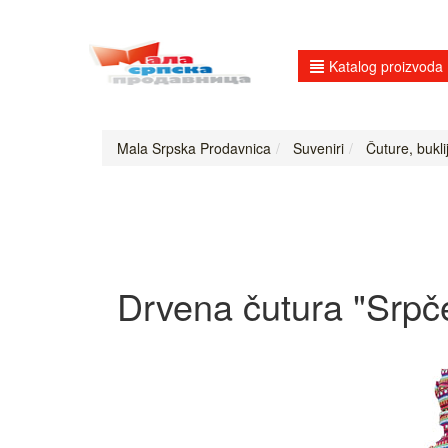
Katalog proizvoda
Mala Srpska Prodavnica
Suveniri
Čuture, bukli
Drvena čutura "Srpč