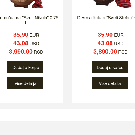
ena čutura "Sveti Nikola" 0.75
Drvena čutura "Sveti Stefan" 0
l
35.90
35.90
EUR
EUR
43.08
43.08
USD
USD
3,990.00
3,890.00
RSD
RSD
Dodaj u korpu
Dodaj u korpu
Više detalja
Više detalja