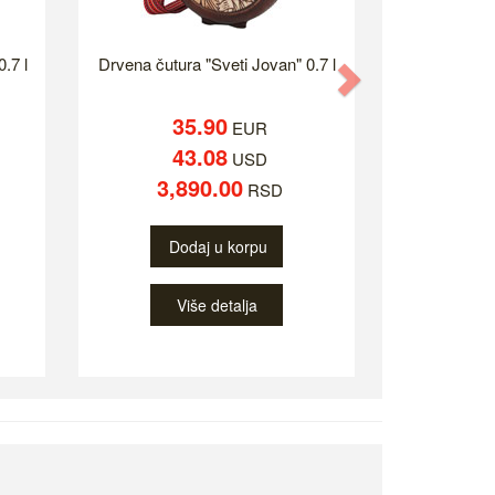
.7 l
Drvena čutura "Sveti Jovan" 0.7 l
Next
35.90
EUR
43.08
USD
3,890.00
RSD
Dodaj u korpu
Više detalja