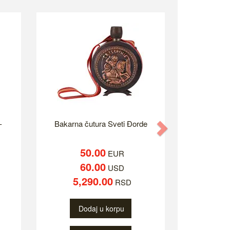
-
Bakarna čutura Sveti Đorde
Next
50.00
EUR
60.00
USD
5,290.00
RSD
Dodaj u korpu