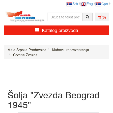
Srb
Eng
Срп
(0)
Katalog proizvoda
Mala Srpska Prodavnica
Klubovi i reprezentacija
Crvena Zvezda
Šolja "Zvezda Beograd
1945"