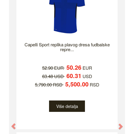
Capelli Sport replika plavog dresa fudbalske
repre...
50.26
52.90 EUR
EUR
60.31
63.48 USD
USD
5,500.00
5,790.00 RSD
RSD
Više detalja
Previous
Nex