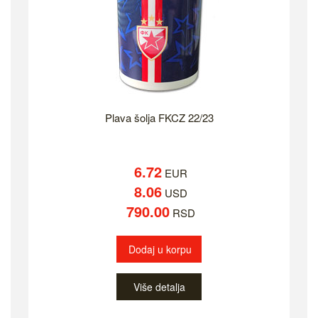
Plava šolja FKCZ 22/23
6.72
EUR
8.06
USD
790.00
RSD
Dodaj u korpu
Više detalja