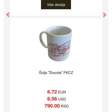
Više detalja
Previous
Ne
Šolja "Zvezda" FKCZ
6.72
EUR
8.06
USD
790.00
RSD