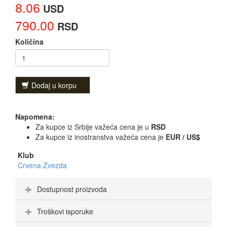
8.06
USD
790.00
RSD
Količina
Dodaj u korpu
Napomena:
Za kupce iz Srbije važeća cena je u
RSD
Za kupce iz inostranstva važeća cena je
EUR / US$
Klub
Crvena Zvezda
Dostupnost proizvoda
Troškovi isporuke