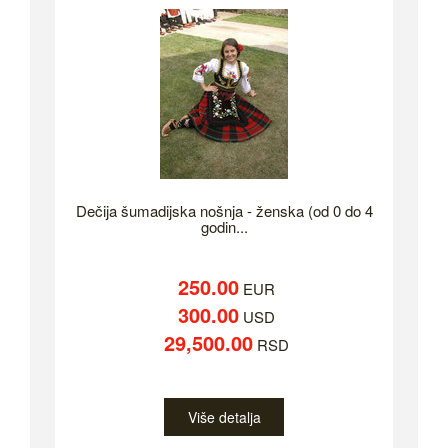
Dečija šumadijska nošnja - ženska (od 0 do 4
godin...
250.00
EUR
300.00
USD
29,500.00
RSD
Više detalja