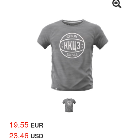
19.55
EUR
23.46
USD