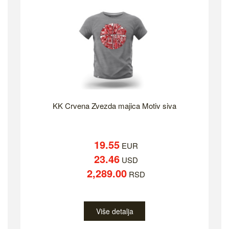
KK Crvena Zvezda majica Motiv siva
19.55
EUR
23.46
USD
2,289.00
RSD
Više detalja