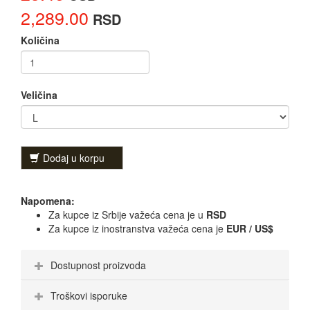
2,289.00
RSD
Količina
Veličina
Dodaj u korpu
Napomena:
Za kupce iz Srbije važeća cena je u
RSD
Za kupce iz inostranstva važeća cena je
EUR / US$
Dostupnost proizvoda
Troškovi isporuke