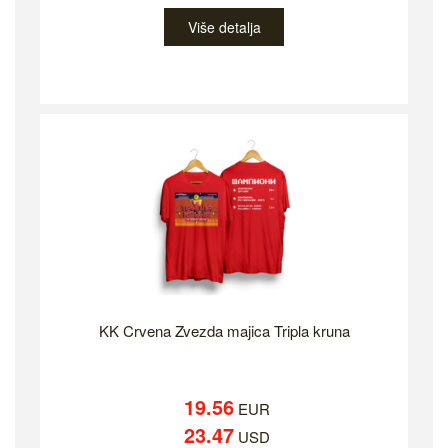
Više detalja
KK Crvena Zvezda majica Tripla kruna
19.56
EUR
23.47
USD