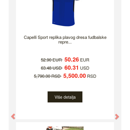
Capelli Sport replika plavog dresa fudbalske
repre...
50.26
52.90 EUR
EUR
60.31
63.48 USD
USD
5,500.00
5,790.00 RSD
RSD
Više detalja
Previous
Nex