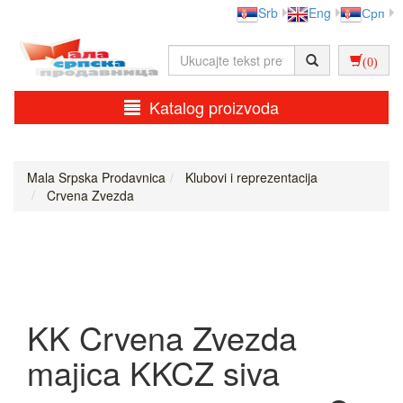
Srb
Eng
Срп
(0)
Katalog proizvoda
Mala Srpska Prodavnica
Klubovi i reprezentacija
Crvena Zvezda
KK Crvena Zvezda
majica KKCZ siva