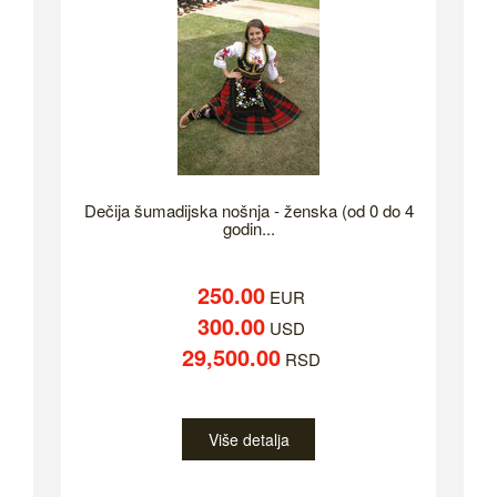
Dečija šumadijska nošnja - ženska (od 0 do 4
godin...
250.00
EUR
300.00
USD
29,500.00
RSD
Više detalja