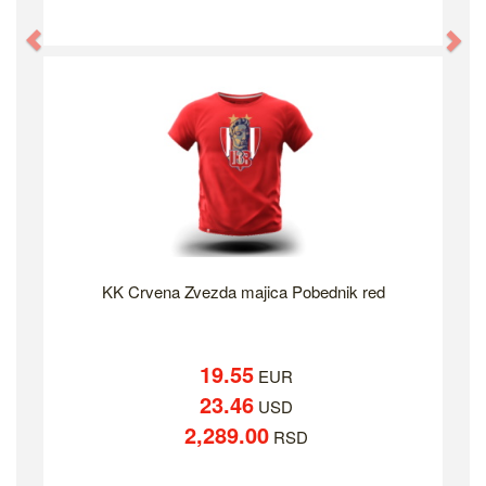
Previous
Ne
KK Crvena Zvezda majica Pobednik red
19.55
EUR
23.46
USD
2,289.00
RSD