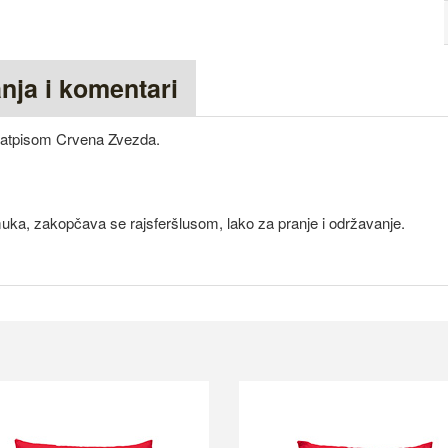
anja i komentari
m natpisom Crvena Zvezda.
uka, zakopčava se rajsferšlusom, lako za pranje i održavanje.