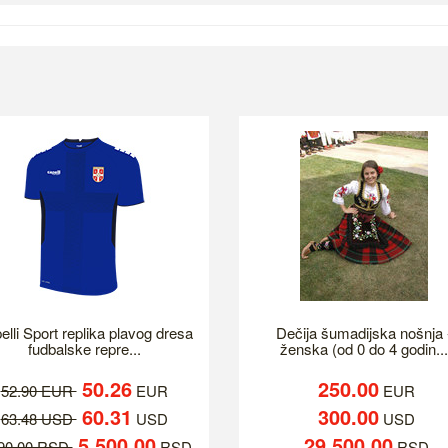
elli Sport replika plavog dresa
Dečija šumadijska nošnja 
fudbalske repre...
ženska (od 0 do 4 godin...
50.26
250.00
52.90 EUR
EUR
EUR
60.31
300.00
63.48 USD
USD
USD
5,500.00
29,500.00
790.00 RSD
RSD
RSD