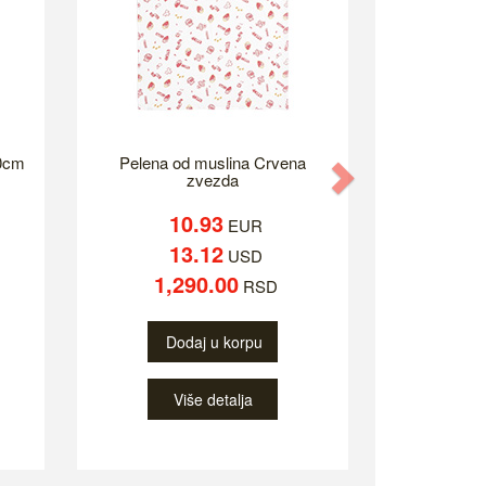
0cm
Pelena od muslina Crvena
Next
zvezda
10.93
EUR
13.12
USD
1,290.00
RSD
Dodaj u korpu
Više detalja