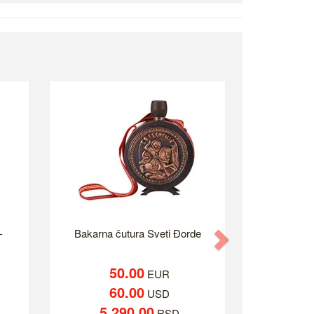
-
Bakarna čutura Sveti Đorde
Next
50.00
EUR
60.00
USD
5,290.00
RSD