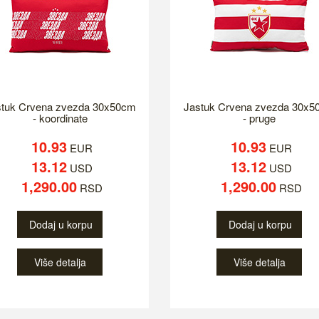
stuk Crvena zvezda 30x50cm
Jastuk Crvena zvezda 30x5
- koordinate
- pruge
10.93
10.93
EUR
EUR
13.12
13.12
USD
USD
1,290.00
1,290.00
RSD
RSD
Dodaj u korpu
Dodaj u korpu
Više detalja
Više detalja