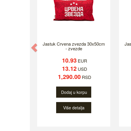
Jastuk Crvena zvezda 30x50cm
Ja
Previous
- zvezde
10.93
EUR
13.12
USD
1,290.00
RSD
Dodaj u korpu
Više detalja