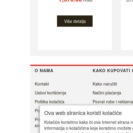
Više detalja
O NAMA
KAKO KUPOVATI 
Kontakt
Kako naručiti
Uslovi korišćenja
Načini plaćanja
Politika kolačića
Povrat robe i reklama
Politika privatnosti
Isporuka
Ova web stranica koristi kolačiće
Prisoner's Dilemma -
Kolačiće koristimo kako bi ova Internet strana r
social game
informacija o kolačićima koje koristimo možete 