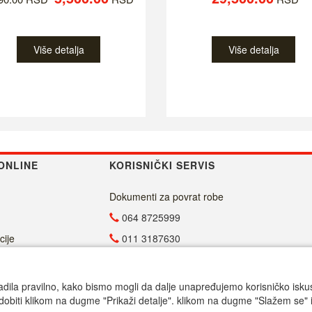
Više detalja
Više detalja
ONLINE
KORISNIČKI SERVIS
Dokumenti za povrat robe
064 8725999
cije
011 3187630
011 4029654
info@malasrpskaprodavnica.com
adila pravilno, kako bismo mogli da dalje unapređujemo korisničko iskustv
dobiti klikom na dugme "Prikaži detalje". klikom na dugme "Slažem se" i
Radno vreme