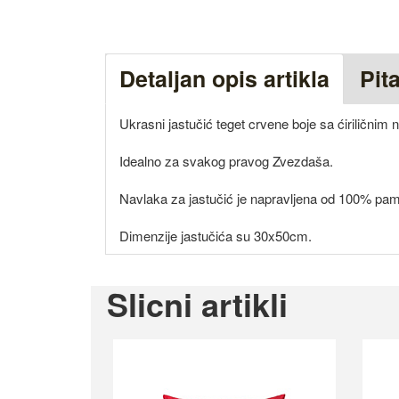
Detaljan opis artikla
Pit
Ukrasni jastučić teget crvene boje sa ćirilični
Idealno za svakog pravog Zvezdaša.
Navlaka za jastučić je napravljena od 100% pam
Dimenzije jastučića su 30x50cm.
Slicni artikli