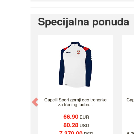
Specijalna ponuda
Previous
Capelli Sport gornji deo trenerke
Cap
za trening fudba...
66.90
EUR
80.28
USD
7,370.00
RSD
5,