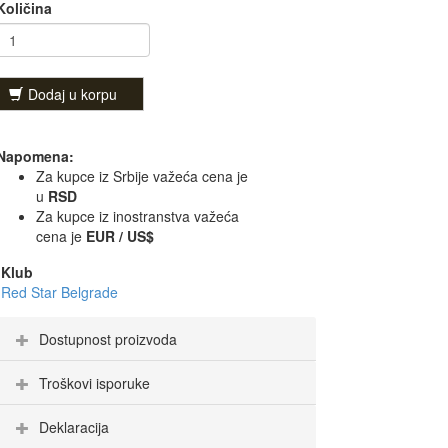
Količina
Dodaj u korpu
Napomena:
Za kupce iz Srbije važeća cena je
u
RSD
Za kupce iz inostranstva važeća
cena je
EUR / US$
Klub
Red Star Belgrade
Dostupnost proizvoda
Troškovi isporuke
Deklaracija