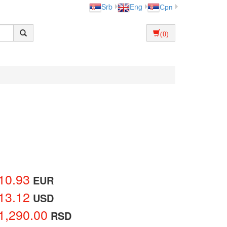
Srb
Eng
Срп
(0)
10.93
EUR
13.12
USD
1,290.00
RSD