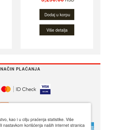
Dodaj u korpu
Više detalja
NAČIN PLAĆANJA
o, kao i u cilju praćenja statistike. Više
li nastavkom korišćenja naših internet stranica