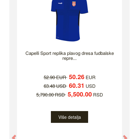
Capelli Sport replika plavog dresa fudbalske
repre...
50.26
52.90 EUR
EUR
60.31
63.48 USD
USD
5,500.00
5,790.00 RSD
RSD
Više detalja
Previous
Nex