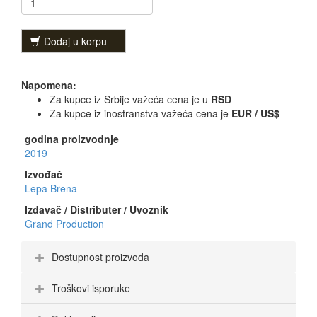
Dodaj u korpu
Napomena:
Za kupce iz Srbije važeća cena je u
RSD
Za kupce iz inostranstva važeća cena je
EUR / US$
godina proizvodnje
2019
Izvođač
Lepa Brena
Izdavač / Distributer / Uvoznik
Grand Production
Dostupnost proizvoda
Troškovi isporuke