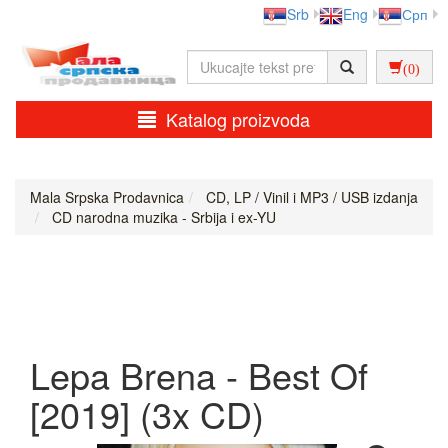
Srb
Eng
Срп
(0)
Katalog proizvoda
Mala Srpska Prodavnica
CD, LP / Vinil i MP3 / USB izdanja
CD narodna muzika - Srbija i ex-YU
Lepa Brena - Best Of
[2019] (3x CD)