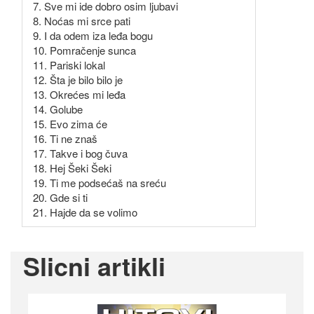
7. Sve mi ide dobro osim ljubavi
8. Noćas mi srce pati
9. I da odem iza leđa bogu
10. Pomračenje sunca
11. Pariski lokal
12. Šta je bilo bilo je
13. Okrećes mi leđa
14. Golube
15. Evo zima će
16. Ti ne znaš
17. Takve i bog čuva
18. Hej Šeki Šeki
19. Ti me podsećaš na sreću
20. Gde si ti
21. Hajde da se volimo
Slicni artikli