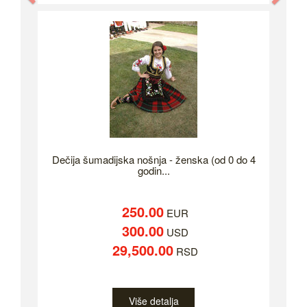
Dečija šumadijska nošnja - ženska (od 0 do 4
godin...
250.00
EUR
300.00
USD
29,500.00
RSD
Više detalja