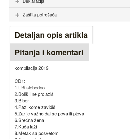
Deklaracija
Zaštita potrošača
Detaljan opis artikla
Pitanja i komentari
kompilacija 2019:
CD1:
1.Uđi slobodno
2.Boliš i ne prolaziš
3.Biber
4.Pazi kome zavidiš
5.Zar je važno dal se peva ili pjeva
6.Srećna žena
7.Kuća laži
8.Metak sa posvetom