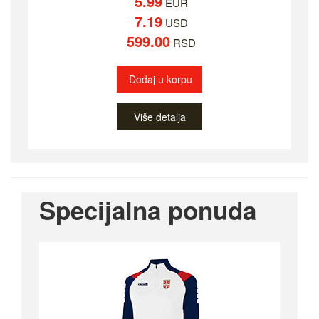
5.99
EUR
7.19
USD
599.00
RSD
Dodaj u korpu
Više detalja
Specijalna ponuda