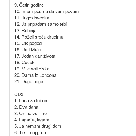
9. Četiri godine
10. Imam pesmu da vam pevam
11. Jugoslovenka
12. Ja pripadam samo tebi
13. Robinja
14. Poželi sreću drugima
15. Čik pogodi
16. Udri Mujo
17. Jedan dan života
18. Čačak
19. Mile voli disko
20. Dama iz Londona
21. Duge noge
CD3:
1. Luda za tobom
2. Dva dana
3. On ne voli me
4. Lagarija, lagara
5. Ja nemam drugi dom
6. Ti si moj greh