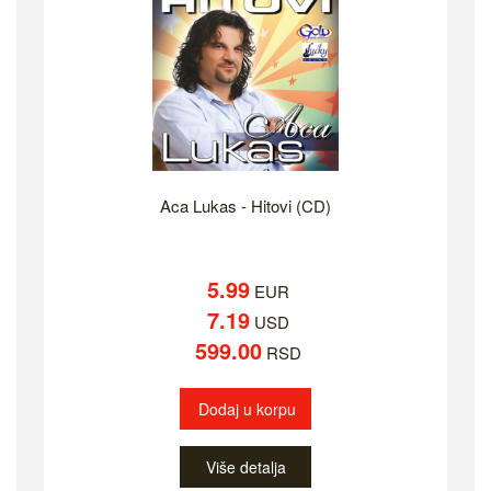
Aca Lukas - Hitovi (CD)
5.99
EUR
7.19
USD
599.00
RSD
Dodaj u korpu
Više detalja