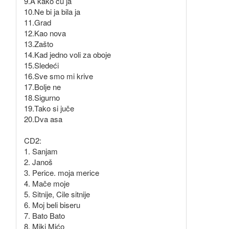
9.A kako ću ja
10.Ne bi ja bila ja
11.Grad
12.Kao nova
13.Zašto
14.Kad jedno voli za oboje
15.Sledeći
16.Sve smo mi krive
17.Bolje ne
18.Sigurno
19.Tako si juče
20.Dva asa
CD2:
1. Sanjam
2. Janoš
3. Perice. moja merice
4. Mače moje
5. Sitnije, Cile sitnije
6. Moj beli biseru
7. Bato Bato
8. Miki Mićo