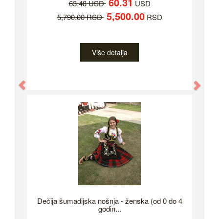
60.31
63.48 USD
USD
5,500.00
5,790.00 RSD
RSD
Više detalja
Previous
Nex
Dečija šumadijska nošnja - ženska (od 0 do 4
godin...