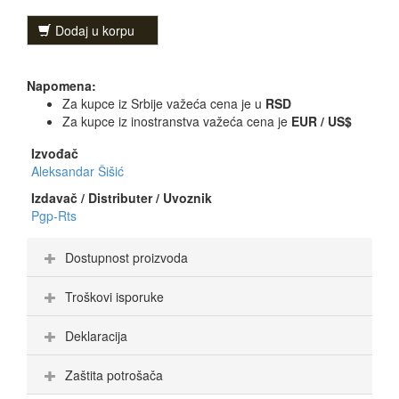
Dodaj u korpu
Napomena:
Za kupce iz Srbije važeća cena je u
RSD
Za kupce iz inostranstva važeća cena je
EUR / US$
Izvođač
Aleksandar Šišić
Izdavač / Distributer / Uvoznik
Pgp-Rts
Dostupnost proizvoda
Troškovi isporuke
Deklaracija
Zaštita potrošača