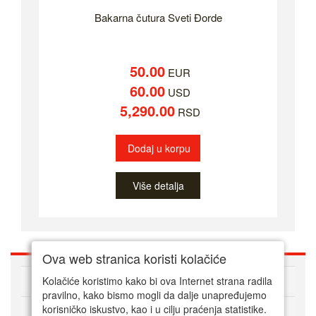
Bakarna čutura Sveti Đorde
50.00
EUR
60.00
USD
5,290.00
RSD
Dodaj u korpu
Više detalja
Ova web stranica koristi kolačiće
O nama
Kolačiće koristimo kako bi ova Internet strana radila
pravilno, kako bismo mogli da dalje unapređujemo
korisničko iskustvo, kao i u cilju praćenja statistike.
Kako kupovati online