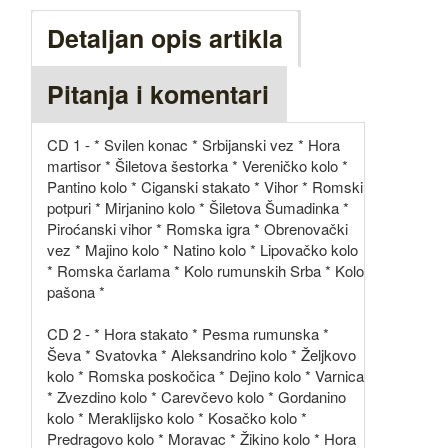
Detaljan opis artikla
Pitanja i komentari
CD 1 - * Svilen konac * Srbijanski vez * Hora
martisor * Šiletova šestorka * Vereničko kolo *
Pantino kolo * Ciganski stakato * Vihor * Romski
potpuri * Mirjanino kolo * Šiletova Šumadinka *
Piroćanski vihor * Romska igra * Obrenovački
vez * Majino kolo * Natino kolo * Lipovačko kolo
* Romska čarlama * Kolo rumunskih Srba * Kolo
pašona *
CD 2 - * Hora stakato * Pesma rumunska *
Ševa * Svatovka * Aleksandrino kolo * Željkovo
kolo * Romska poskočica * Dejino kolo * Varnica
* Zvezdino kolo * Carevčevo kolo * Gordanino
kolo * Meraklijsko kolo * Kosačko kolo *
Predragovo kolo * Moravac * Žikino kolo * Hora