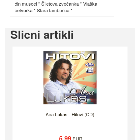
din muscel * Šiletova zvečanka * Vlaška
četvorka * Stara tamburica *
Slicni artikli
Aca Lukas - Hitovi (CD)
5.99
EUR