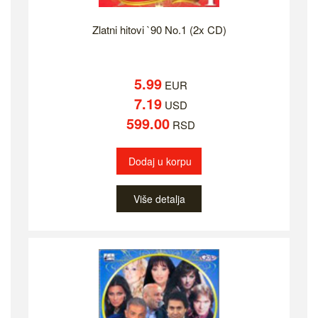
Zlatni hitovi `90 No.1 (2x CD)
5.99
EUR
7.19
USD
599.00
RSD
Dodaj u korpu
Više detalja