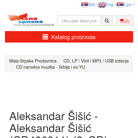
Srb
Eng
Срп
(0)
Katalog proizvoda
Mala Srpska Prodavnica
CD, LP / Vinil i MP3 / USB izdanja
CD narodna muzika - Srbija i ex-YU
Aleksandar Šišić -
Aleksandar Šišić