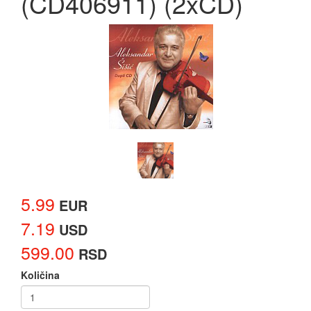
(CD406911) (2xCD)
5.99
EUR
7.19
USD
599.00
RSD
Količina