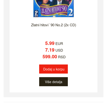
Zlatni hitovi `90 No.2 (2x CD)
5.99
EUR
7.19
USD
599.00
RSD
Dodaj u korpu
Više detalja