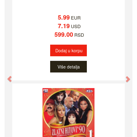
5.99
EUR
7.19
USD
599.00
RSD
Dodaj u korpu
Više detalja
Previous
Ne