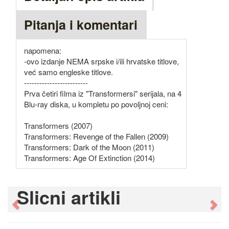
Pitanja i komentari
napomena:
-ovo izdanje NEMA srpske i/ili hrvatske titlove,
već samo engleske titlove.
-------------------------
Prva četiri filma iz "Transformersi" serijala, na 4
Blu-ray diska, u kompletu po povoljnoj ceni:
Transformers (2007)
Transformers: Revenge of the Fallen (2009)
Transformers: Dark of the Moon (2011)
Transformers: Age Of Extinction (2014)
Slicni artikli
Previous
Ne