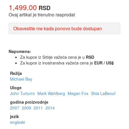
1,499.00
RSD
Ovaj artikal je trenutno rasprodat
Obavestite me kada ponovo bude dostupan
Napomena:
Za kupce iz Srbije važeća cena je u
RSD
Za kupce iz inostranstva važeća cena je
EUR / US$
Režija
Michael Bay
Uloge
John Turturro
Mark Wahlberg
Megan Fox
Shia LaBeouf
godina proizvodnje
2007
2009
2011
2014
jezik
engleski