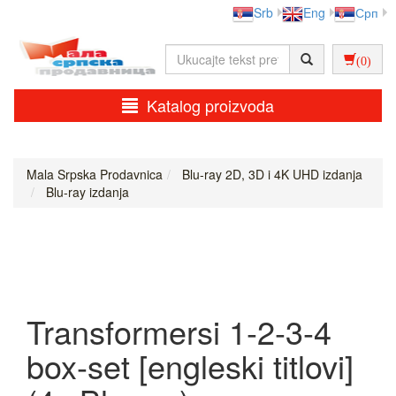
Srb
Eng
Срп
(0)
Katalog proizvoda
Mala Srpska Prodavnica
Blu-ray 2D, 3D i 4K UHD izdanja
Blu-ray izdanja
Transformersi 1-2-3-4
box-set [engleski titlovi]