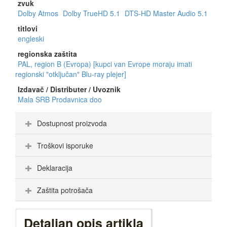
zvuk
Dolby Atmos
Dolby TrueHD 5.1
DTS-HD Master Audio 5.1
titlovi
engleski
regionska zaštita
PAL, region B (Evropa) [kupci van Evrope moraju imati
regionski "otključan" Blu-ray plejer]
Izdavač / Distributer / Uvoznik
Mala SRB Prodavnica doo
Dostupnost proizvoda
Troškovi isporuke
Deklaracija
Zaštita potrošača
Detaljan opis artikla