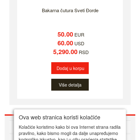
Bakarna čutura Sveti Đorde
50.00
EUR
60.00
USD
5,290.00
RSD
Dodaj u korpu
Više detalja
Ova web stranica koristi kolačiće
O nama
Kolačiće koristimo kako bi ova Internet strana radila
pravilno, kako bismo mogli da dalje unapređujemo
korisničko iskustvo, kao i u cilju praćenja statistike.
Kako kupovati online