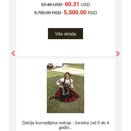
60.31
63.48 USD
USD
5,500.00
5,790.00 RSD
RSD
Više detalja
Previous
Nex
Dečija šumadijska nošnja - ženska (od 0 do 4
godin...