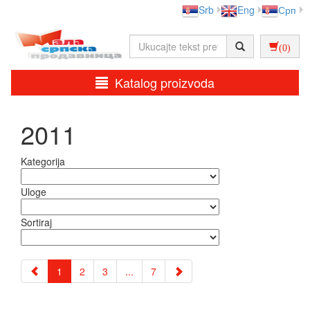
Srb
Eng
Срп
(0)
Katalog proizvoda
2011
Kategorija
Uloge
Sortiraj
1
2
3
...
7