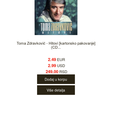
Toma Zdravković - Hitovi [kartonsko pakovanje]
(CD...
2.49
EUR
2.99
USD
249.00
RSD
Dodaj u korpu
Više detalja