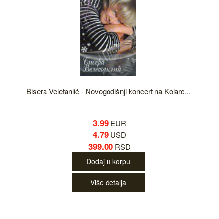
Bisera Veletanlić - Novogodišnji koncert na Kolarc...
3.99
EUR
4.79
USD
399.00
RSD
Dodaj u korpu
Više detalja