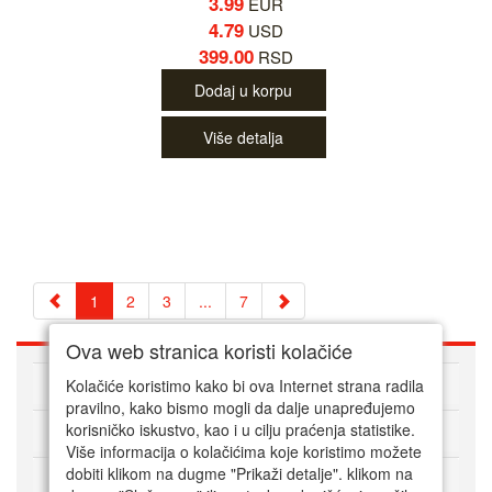
3.99
EUR
4.79
USD
399.00
RSD
Dodaj u korpu
Više detalja
1
2
3
...
7
Ova web stranica koristi kolačiće
O nama
Kolačiće koristimo kako bi ova Internet strana radila
pravilno, kako bismo mogli da dalje unapređujemo
korisničko iskustvo, kao i u cilju praćenja statistike.
Kako kupovati online
Više informacija o kolačićima koje koristimo možete
dobiti klikom na dugme "Prikaži detalje". klikom na
Korisnički servis