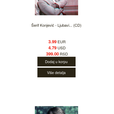
Šerif Konjević - Ljubavi... (CD)
3.99
EUR
4.79
USD
399.00
RSD
Dodaj u korpu
Više detalja