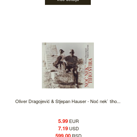
Oliver Dragojević & Stjepan Hauser - Noć nek` tiho...
5.99
EUR
7.19
USD
599.00
RSD