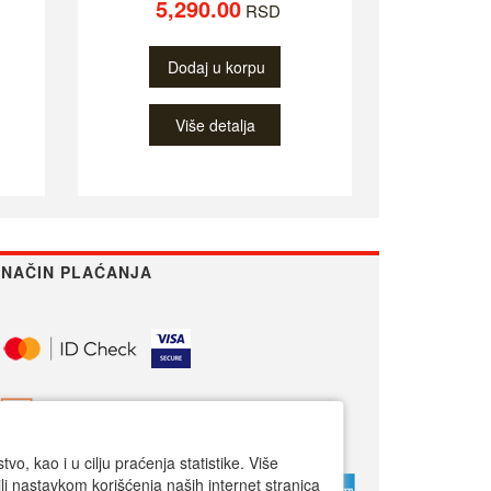
5,290.00
RSD
Dodaj u korpu
Više detalja
NAČIN PLAĆANJA
o, kao i u cilju praćenja statistike. Više
li nastavkom korišćenja naših internet stranica