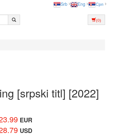
Srb
Eng
Срп
(0)
 [srpski titl] [2022]
23.99
EUR
28.79
USD