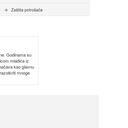
Zaštita potrošača
line. Godinama su
jicom mladića iz
značava kao glavnu
razotkriti mnoge