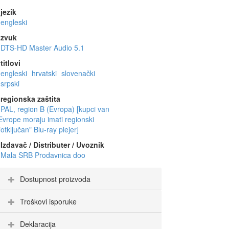
jezik
engleski
zvuk
DTS-HD Master Audio 5.1
titlovi
engleski
hrvatski
slovenački
srpski
regionska zaštita
PAL, region B (Evropa) [kupci van
Evrope moraju imati regionski
"otključan" Blu-ray plejer]
Izdavač / Distributer / Uvoznik
Mala SRB Prodavnica doo
Dostupnost proizvoda
Troškovi isporuke
Deklaracija