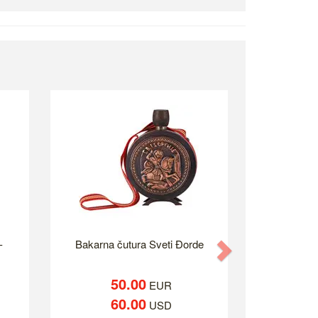
-
Bakarna čutura Sveti Đorde
Next
50.00
EUR
60.00
USD