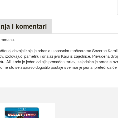
anja i komentari
r romanu.
apuštenoj devojci koja je odrasla u opasnim močvarama Severne Karo
ov, izolovajući pametnu i snalažljivu Kaju iz zajednice. Privučena dvo
u. Ali, kada je jedan od njih pronađen mrtav, zajednica je smesta o
tome što se zapravo dogodilo postaje sve manje jasna, preteći da će 