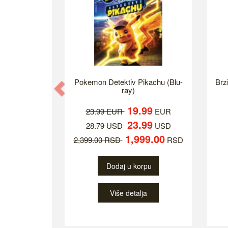
Pokemon Detektiv Pikachu (Blu-
Brzi
Previous
ray)
19.99
23.99 EUR
EUR
23.99
28.79 USD
USD
1,999.00
2,399.00 RSD
RSD
Dodaj u korpu
Više detalja