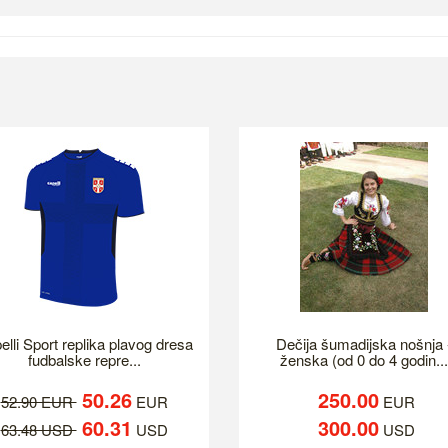
elli Sport replika plavog dresa
Dečija šumadijska nošnja 
fudbalske repre...
ženska (od 0 do 4 godin...
50.26
250.00
52.90 EUR
EUR
EUR
60.31
300.00
63.48 USD
USD
USD