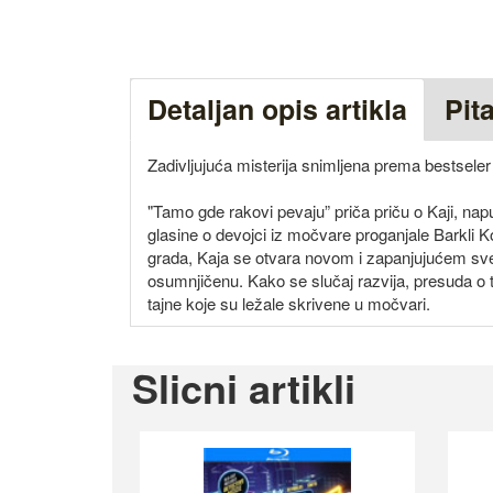
Detaljan opis artikla
Pit
Zadivljujuća misterija snimljena prema bestsele
"Tamo gde rakovi pevaju” priča priču o Kaji, n
glasine o devojci iz močvare proganjale Barkli K
grada, Kaja se otvara novom i zapanjujućem svet
osumnjičenu. Kako se slučaj razvija, presuda o 
tajne koje su ležale skrivene u močvari.
Slicni artikli