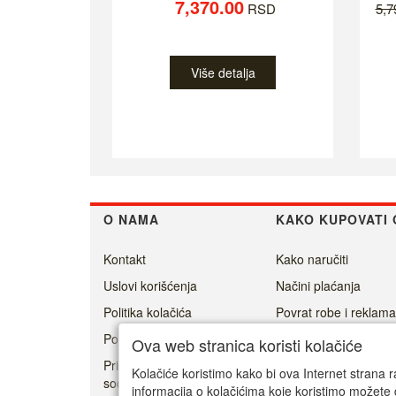
7,370.00
RSD
5,
Više detalja
O NAMA
KAKO KUPOVATI 
Kontakt
Kako naručiti
Uslovi korišćenja
Načini plaćanja
Politika kolačića
Povrat robe i reklama
Politika privatnosti
Isporuka
Ova web stranica koristi kolačiće
Prisoner's Dilemma -
Kolačiće koristimo kako bi ova Internet strana r
social game
informacija o kolačićima koje koristimo možete 