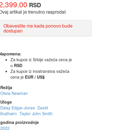
2,399.00
RSD
Ovaj artikal je trenutno rasprodat
Obavestite me kada ponovo bude
dostupan
Napomena:
Za kupce iz Srbije važeća cena je
u
RSD
Za kupce iz inostranstva važeća
cena je
EUR / US$
Režija
Olivia Newman
Uloge
Daisy Edgar-Jones
David
Strathairn
Taylor John Smith
godina proizvodnje
2022