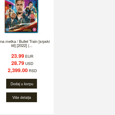
na metka / Bullet Train [srpski
titl] [2022] (...
23.99
EUR
28.79
USD
2,399.00
RSD
Dodaj u korpu
Više detalja