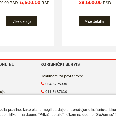
5,500.00
29,500.00
790.00 RSD
RSD
RSD
Više detalja
Više detalja
ONLINE
KORISNIČKI SERVIS
Dokumenti za povrat robe
064 8725999
cije
011 3187630
011 4029654
info@malasrpskaprodavnica.com
adila pravilno, kako bismo mogli da dalje unapređujemo korisničko iskustv
dobiti klikom na dugme "Prikaži detalje". klikom na dugme "Slažem se" i
Radno vreme