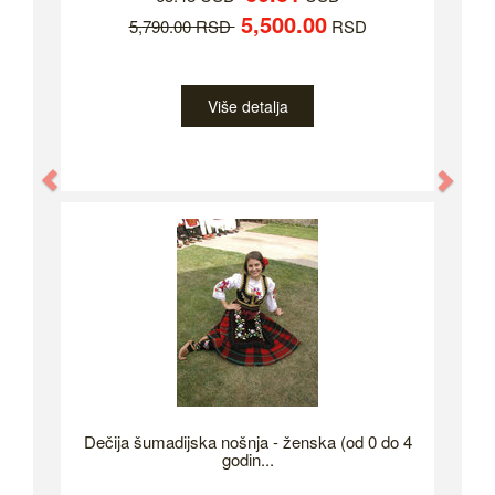
5,500.00
5,790.00 RSD
RSD
Više detalja
Previous
Nex
Dečija šumadijska nošnja - ženska (od 0 do 4
godin...