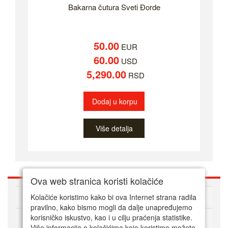
Bakarna čutura Sveti Đorde
50.00
EUR
60.00
USD
5,290.00
RSD
Dodaj u korpu
Više detalja
Ova web stranica koristi kolačiće
O nama
Kolačiće koristimo kako bi ova Internet strana radila
pravilno, kako bismo mogli da dalje unapređujemo
korisničko iskustvo, kao i u cilju praćenja statistike.
Kako kupovati online
Više informacija o kolačićima koje koristimo možete