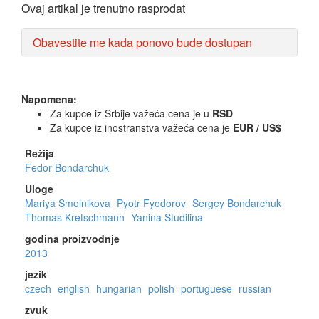
Ovaj artikal je trenutno rasprodat
Obavestite me kada ponovo bude dostupan
Napomena:
Za kupce iz Srbije važeća cena je u
RSD
Za kupce iz inostranstva važeća cena je
EUR / US$
Režija
Fedor Bondarchuk
Uloge
Mariya Smolnikova
Pyotr Fyodorov
Sergey Bondarchuk
Thomas Kretschmann
Yanina Studilina
godina proizvodnje
2013
jezik
czech
english
hungarian
polish
portuguese
russian
zvuk