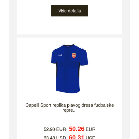
Više detalja
Capelli Sport replika plavog dresa fudbalske
repre...
50.26
52.90 EUR
EUR
60.31
63.48 USD
USD