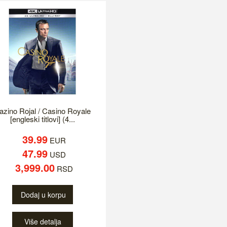
azino Rojal / Casino Royale
[engleski titlovi] (4...
39.99
EUR
47.99
USD
3,999.00
RSD
Dodaj u korpu
Više detalja