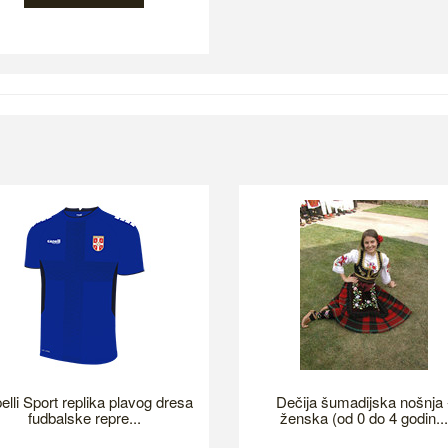
elli Sport replika plavog dresa
Dečija šumadijska nošnja 
fudbalske repre...
ženska (od 0 do 4 godin...