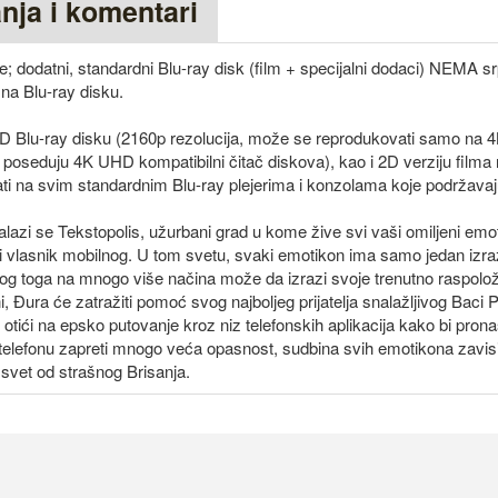
anja i komentari
dodatni, standardni Blu-ray disk (film + specijalni dodaci) NEMA srp
i na Blu-ray disku.
UHD Blu-ray disku (2160p rezolucija, može se reprodukovati samo na
 poseduju 4K UHD kompatibilni čitač diskova), kao i 2D verziju film
ti na svim standardnim Blu-ray plejerima i konzolama koje podržavaj
lazi se Tekstopolis, užurbani grad u kome žive svi vaši omiljeni emo
ti vlasnik mobilnog. U tom svetu, svaki emotikon ima samo jedan izra
zbog toga na mnogo više načina može da izrazi svoje trenutno raspolo
, Đura će zatražiti pomoć svog najboljeg prijatelja snalažljivog Baci 
e otići na epsko putovanje kroz niz telefonskih aplikacija kako bi pron
elefonu zapreti mnogo veća opasnost, sudbina svih emotikona zavisi
 svet od strašnog Brisanja.