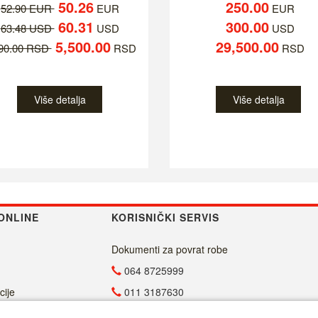
50.26
250.00
52.90 EUR
EUR
EUR
60.31
300.00
63.48 USD
USD
USD
5,500.00
29,500.00
790.00 RSD
RSD
RSD
Više detalja
Više detalja
ONLINE
KORISNIČKI SERVIS
Dokumenti za povrat robe
064 8725999
cije
011 3187630
011 4029654