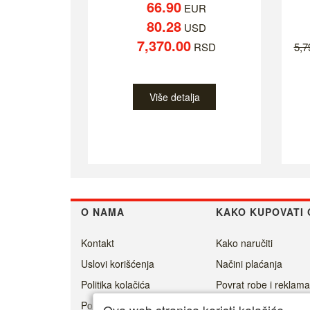
66.90
EUR
80.28
USD
7,370.00
RSD
5,
Više detalja
O NAMA
KAKO KUPOVATI 
Kontakt
Kako naručiti
Uslovi korišćenja
Načini plaćanja
Politika kolačića
Povrat robe i reklama
Politika privatnosti
Isporuka