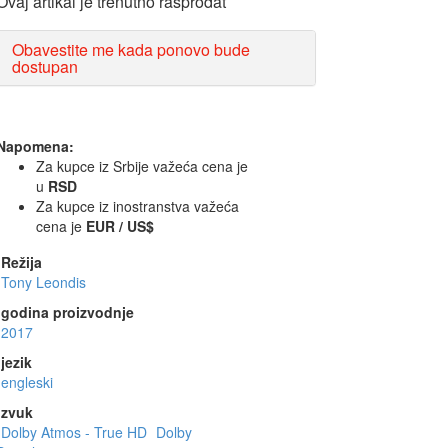
Ovaj artikal je trenutno rasprodat
Obavestite me kada ponovo bude
dostupan
Napomena:
Za kupce iz Srbije važeća cena je
u
RSD
Za kupce iz inostranstva važeća
cena je
EUR / US$
Režija
Tony Leondis
godina proizvodnje
2017
jezik
engleski
zvuk
Dolby Atmos - True HD
Dolby