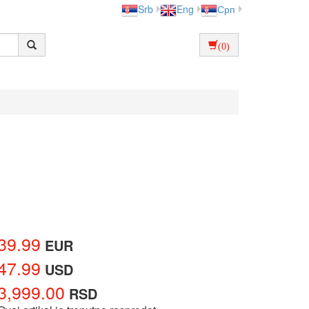
Srb
Eng
Срп
(0)
39.99
EUR
47.99
USD
3,999.00
RSD