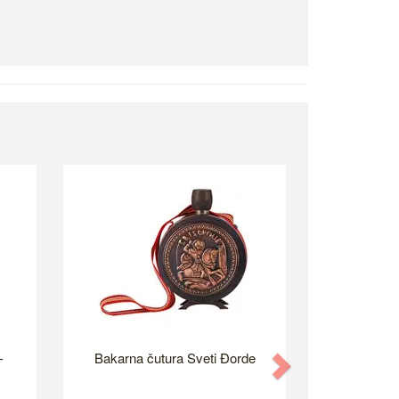
-
Bakarna čutura Sveti Đorde
Next