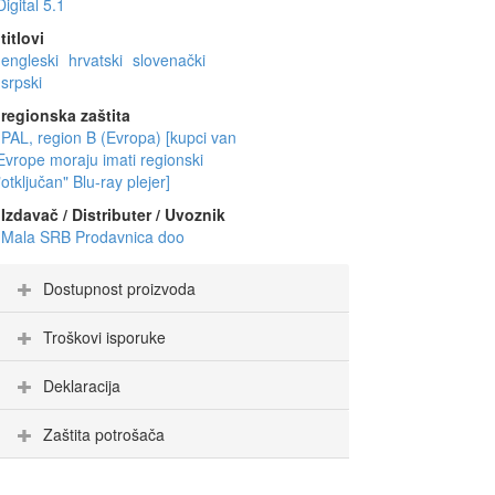
Digital 5.1
titlovi
engleski
hrvatski
slovenački
srpski
regionska zaštita
PAL, region B (Evropa) [kupci van
Evrope moraju imati regionski
"otključan" Blu-ray plejer]
Izdavač / Distributer / Uvoznik
Mala SRB Prodavnica doo
Dostupnost proizvoda
Troškovi isporuke
Deklaracija
Zaštita potrošača