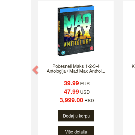
Pobesneli Maks 1-2-3-4
K
Previous
Antologija / Mad Max Anthol...
39.99
EUR
47.99
USD
3,999.00
RSD
Dodaj u korpu
Više detalja