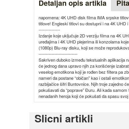
Detaljan opis artikla
Pit
napomena: 4K UHD disk filma IMA srpske titlove; 
titlove! Engleski titlovi su dostupni i na 4K UHD 
---------------
Izdanje koje uključuje 2D verziju filma na 4K 
uređajima i 4K UHD plejerima ili konzolama koje
(1080p) Blu-ray disku, koji se može reprodukova
---------------------------
Sakriven duboko između tekstualnih aplikacija na
će jednog dana upravo njih za korišćenje izabra
veselog emotikona koji je rođen bez filtera pa 
nameri da postane “običan” kao i ostali emotikoni
razbijačice šifri Buntovnice. Njih troje zajedno ć
pokušavati da “poprave” Đuru. Ali kada samom t
nenadanih heroja koji će pokušati da spasu svoj
Slicni artikli