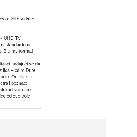
ske i/ili hrvatske
 4K UHD TV
a na standardnom
u Blu-ray format!
tikoni nadajući se da
z lica – osim Đure,
ženje. Odlučan u
Petra i poznate
ašli kod kojim će
će od ovo troje