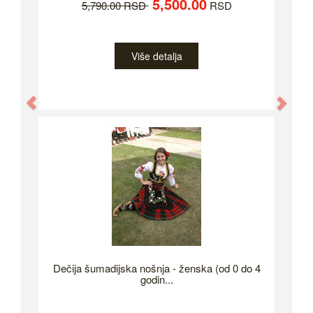
5,500.00
5,790.00 RSD
RSD
Više detalja
Previous
Nex
Dečija šumadijska nošnja - ženska (od 0 do 4
godin...