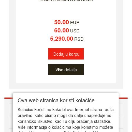
50.00
EUR
60.00
USD
5,290.00
RSD
Dodaj u korpu
Više detalja
Ova web stranica koristi kolačiće
O nama
Kolačiće koristimo kako bi ova Internet strana radila
pravilno, kako bismo mogli da dalje unapređujemo
korisničko iskustvo, kao i u cilju praćenja statistike.
Kako kupovati online
Više informacija o kolačićima koje koristimo možete