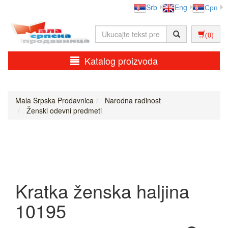
Srb
Eng
Срп
(0)
Katalog proizvoda
Mala Srpska Prodavnica
Narodna radinost
Ženski odevni predmeti
Kratka ženska haljina
10195