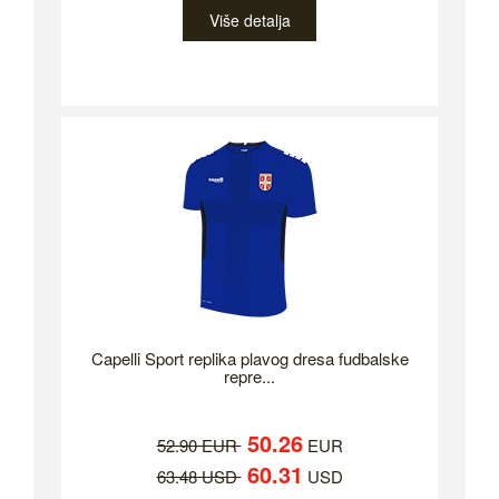
Više detalja
Capelli Sport replika plavog dresa fudbalske
repre...
50.26
52.90 EUR
EUR
60.31
63.48 USD
USD