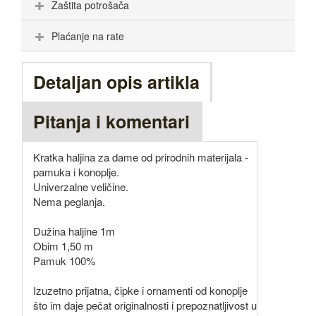
Zaštita potrošača
Plaćanje na rate
Detaljan opis artikla
Pitanja i komentari
Kratka haljina za dame od prirodnih materijala -
pamuka i konoplje.
Univerzalne veličine.
Nema peglanja.
Dužina haljine 1m
Obim 1,50 m
Pamuk 100%
Izuzetno prijatna, čipke i ornamenti od konoplje
što im daje pečat originalnosti i prepoznatljivost u