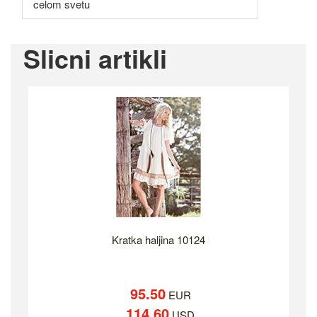
celom svetu
Slicni artikli
Kratka haljina 10124
95.50
EUR
114.60
USD