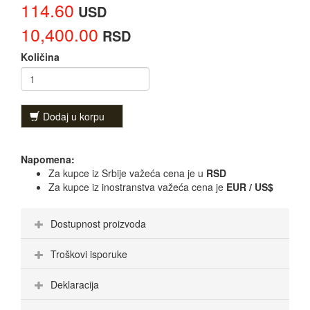
114.60
USD
10,400.00
RSD
Količina
Dodaj u korpu
Napomena:
Za kupce iz Srbije važeća cena je u
RSD
Za kupce iz inostranstva važeća cena je
EUR / US$
Dostupnost proizvoda
Troškovi isporuke
Deklaracija