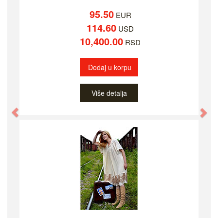
95.50
EUR
114.60
USD
10,400.00
RSD
Dodaj u korpu
Više detalja
Previous
Ne