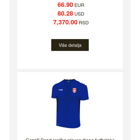
66.90
EUR
80.28
USD
7,370.00
RSD
Više detalja
Capelli Sport replika plavog dresa fudbalske