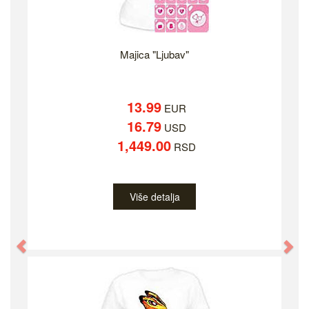
Majica "Ljubav"
13.99
EUR
16.79
USD
1,449.00
RSD
Više detalja
Previous
Ne