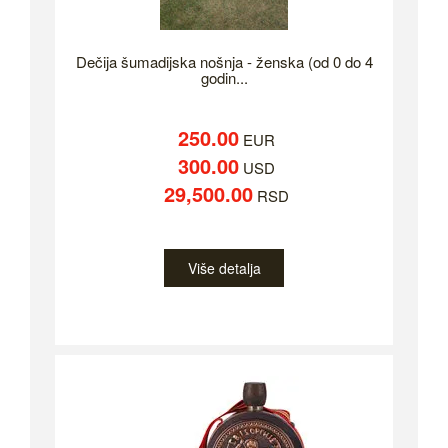
Dečija šumadijska nošnja - ženska (od 0 do 4
godin...
250.00
EUR
300.00
USD
29,500.00
RSD
Više detalja