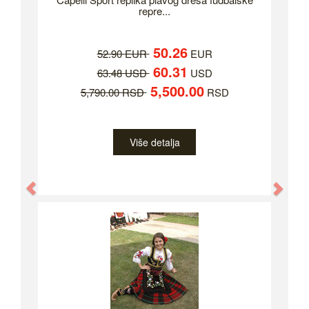
repre...
50.26
52.90 EUR
EUR
60.31
63.48 USD
USD
5,500.00
5,790.00 RSD
RSD
Više detalja
Previous
Nex