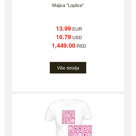
Majica "Loptice"
13.99
EUR
16.79
USD
1,449.00
RSD
Više detalja