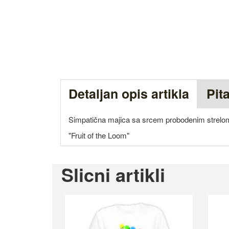
Detaljan opis artikla
Pit
Simpatična majica sa srcem probodenim strel
"Fruit of the Loom"
Slicni artikli