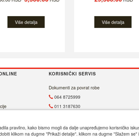
Više detalja
Više detalja
ONLINE
KORISNIČKI SERVIS
Dokumenti za povrat robe
064 8725999
cije
011 3187630
011 4029654
info@malasrpskaprodavnica.com
adila pravilno, kako bismo mogli da dalje unapređujemo korisničko iskustv
dobiti klikom na dugme "Prikaži detalje". klikom na dugme "Slažem se" i
Radno vreme