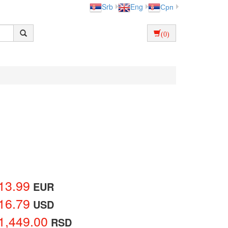
Srb
Eng
Срп
(0)
13.99
EUR
16.79
USD
1,449.00
RSD