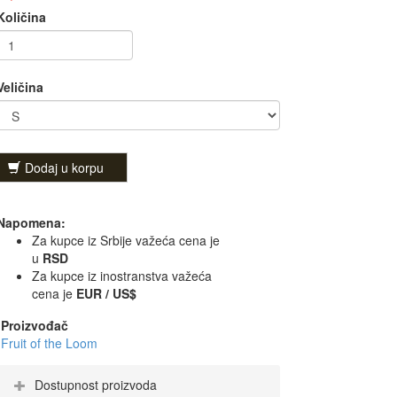
Količina
Veličina
Dodaj u korpu
Napomena:
Za kupce iz Srbije važeća cena je
u
RSD
Za kupce iz inostranstva važeća
cena je
EUR / US$
Proizvođač
Fruit of the Loom
Dostupnost proizvoda