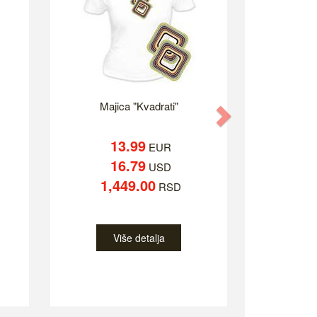
Majica "Kvadrati"
Next
13.99
EUR
16.79
USD
1,449.00
RSD
Više detalja