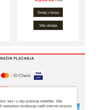
Dodaj u korpu
Više detalja
NAČIN PLAĆANJA
o, kao i u cilju praćenja statistike. Više
li nastavkom korišćenja naših internet stranica