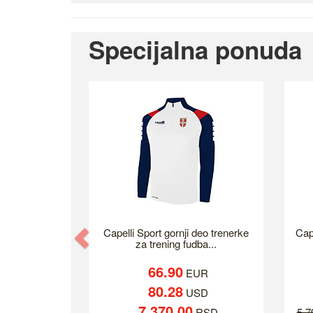
Specijalna ponuda
Previous
Capelli Sport gornji deo trenerke
Cap
za trening fudba...
66.90
EUR
80.28
USD
7,370.00
RSD
5,