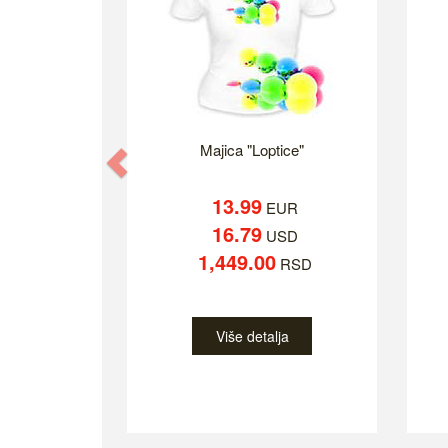
Majica "Loptice"
Previous
13.99
EUR
16.79
USD
1,449.00
RSD
Više detalja