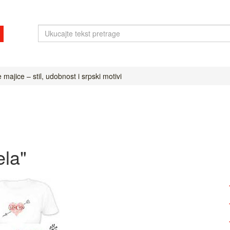
majice – stil, udobnost i srpski motivi
ela"