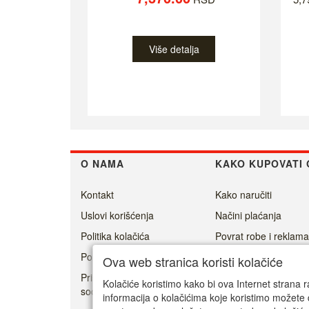
Više detalja
O NAMA
KAKO KUPOVATI 
Kontakt
Kako naručiti
Uslovi korišćenja
Načini plaćanja
Politika kolačića
Povrat robe i reklama
Politika privatnosti
Isporuka
Ova web stranica koristi kolačiće
Prisoner's Dilemma -
Kolačiće koristimo kako bi ova Internet strana r
social game
informacija o kolačićima koje koristimo možete 