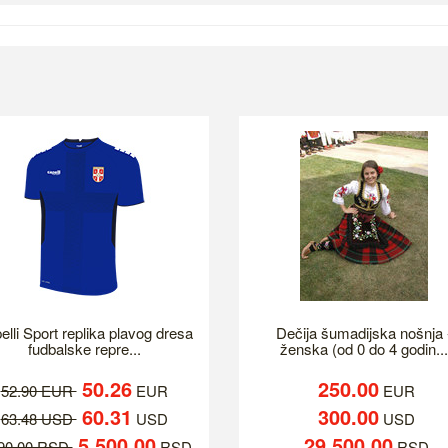
elli Sport replika plavog dresa
Dečija šumadijska nošnja 
fudbalske repre...
ženska (od 0 do 4 godin...
50.26
250.00
52.90 EUR
EUR
EUR
60.31
300.00
63.48 USD
USD
USD
5,500.00
29,500.00
790.00 RSD
RSD
RSD