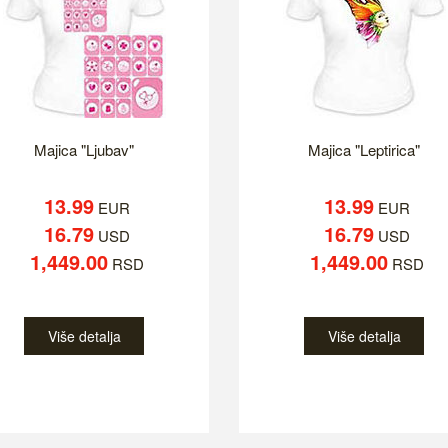
Majica "Ljubav"
Majica "Leptirica"
13.99
13.99
EUR
EUR
16.79
16.79
USD
USD
1,449.00
1,449.00
RSD
RSD
Više detalja
Više detalja