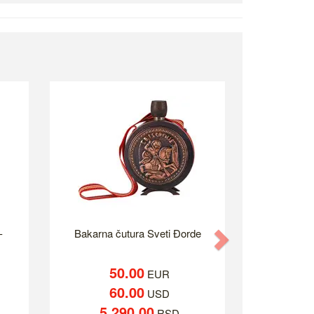
-
Bakarna čutura Sveti Đorde
Next
50.00
EUR
60.00
USD
5,290.00
RSD