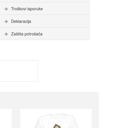
Troškovi isporuke
Deklaracija
Zaštita potrošača