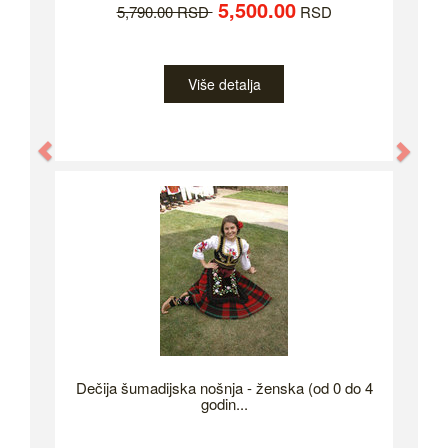
5,500.00
5,790.00 RSD
RSD
Više detalja
Previous
Nex
Dečija šumadijska nošnja - ženska (od 0 do 4
godin...