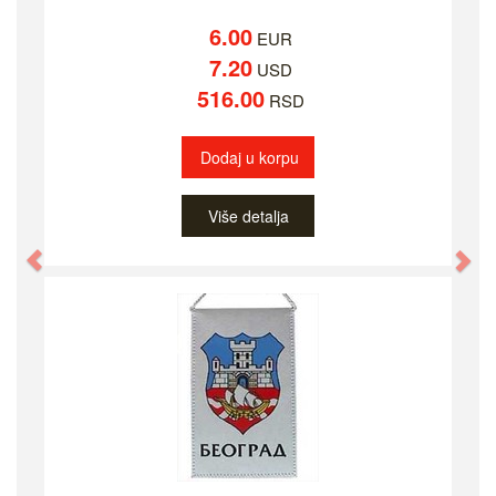
6.00
EUR
7.20
USD
516.00
RSD
Dodaj u korpu
Više detalja
Previous
Ne