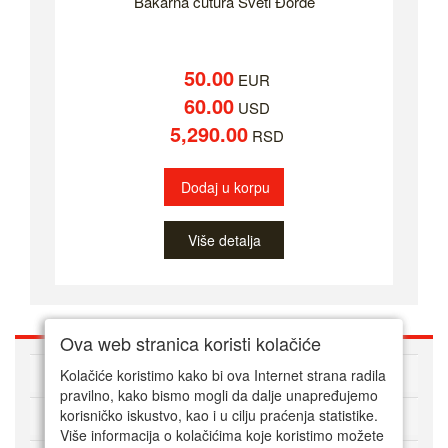
Bakarna čutura Sveti Đorde
50.00
EUR
60.00
USD
5,290.00
RSD
Dodaj u korpu
Više detalja
Ova web stranica koristi kolačiće
O nama
Kolačiće koristimo kako bi ova Internet strana radila
pravilno, kako bismo mogli da dalje unapređujemo
korisničko iskustvo, kao i u cilju praćenja statistike.
Kako kupovati online
Više informacija o kolačićima koje koristimo možete