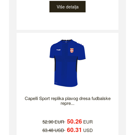
Više detalja
Capelli Sport replika plavog dresa fudbalske
repre...
50.26
52.90 EUR
EUR
60.31
63.48 USD
USD