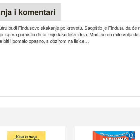
anja i komentari
ujutru budi Findusovo skakanje po krevetu. Saopštio je Findusu da će
 isprva pomislio da to i nije tako loša ideja. Moći će do mile volje d
e biti i pomalo opasno, s obzirom na lisice…