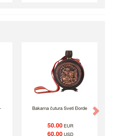
-
Bakarna čutura Sveti Đorde
Next
50.00
EUR
60.00
USD