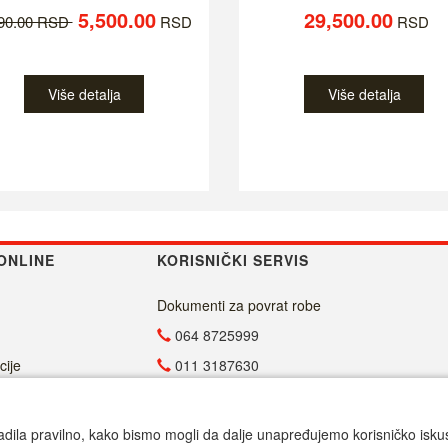
5,500.00
29,500.00
790.00 RSD
RSD
RSD
Više detalja
Više detalja
ONLINE
KORISNIČKI SERVIS
Dokumenti za povrat robe
064 8725999
cije
011 3187630
011 4029654
info@malasrpskaprodavnica.com
adila pravilno, kako bismo mogli da dalje unapređujemo korisničko iskustv