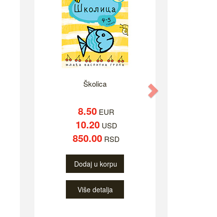
Školica
Next
8.50
EUR
10.20
USD
850.00
RSD
Dodaj u korpu
Više detalja