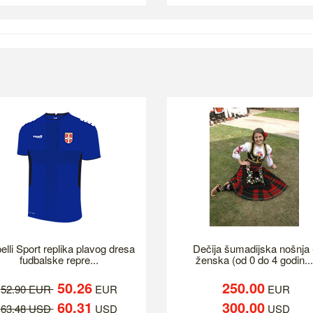
elli Sport replika plavog dresa
Dečija šumadijska nošnja 
fudbalske repre...
ženska (od 0 do 4 godin...
50.26
250.00
52.90 EUR
EUR
EUR
60.31
300.00
63.48 USD
USD
USD