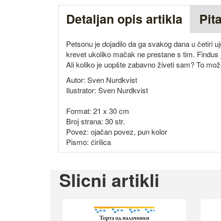
Detaljan opis artikla
Pit
Petsonu je dojadilo da ga svakog dana u četiri 
krevet ukoliko mačak ne prestane s tim. Findus je
Ali koliko je uopšte zabavno živeti sam? To mož
Autor: Sven Nurdkvist
Ilustrator: Sven Nurdkvist
Format: 21 x 30 cm
Broj strana: 30 str.
Povez: ojačan povez, pun kolor
Pismo: ćirilica
Slicni artikli