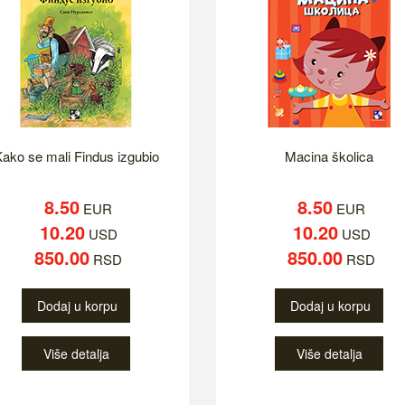
ako se mali Findus izgubio
Macina školica
8.50
8.50
EUR
EUR
10.20
10.20
USD
USD
850.00
850.00
RSD
RSD
Dodaj u korpu
Dodaj u korpu
Više detalja
Više detalja