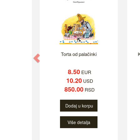
Torta od palačinki
K
Previous
8.50
EUR
10.20
USD
850.00
RSD
Dodaj u korpu
Više detalja