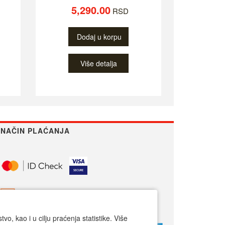
5,290.00
RSD
Dodaj u korpu
Više detalja
NAČIN PLAĆANJA
o, kao i u cilju praćenja statistike. Više