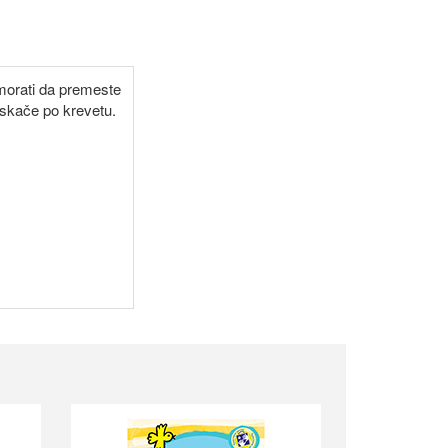
 morati da premeste
a skače po krevetu.