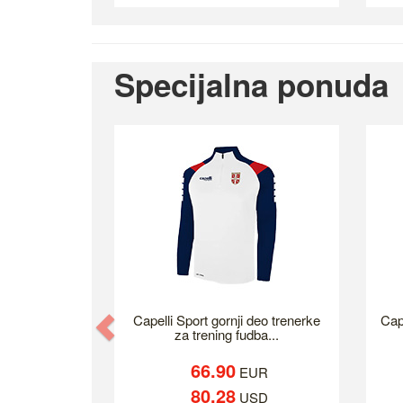
Specijalna ponuda
Previous
Capelli Sport gornji deo trenerke
Cap
za trening fudba...
66.90
EUR
80.28
USD