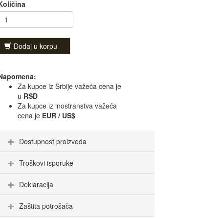
Količina
Dodaj u korpu
Napomena:
Za kupce iz Srbije važeća cena je
u
RSD
Za kupce iz inostranstva važeća
cena je
EUR / US$
Dostupnost proizvoda
Troškovi isporuke
Deklaracija
Zaštita potrošača