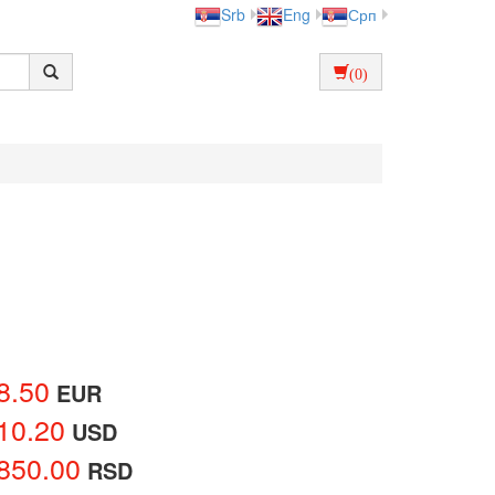
Srb
Eng
Срп
(0)
8.50
EUR
10.20
USD
850.00
RSD