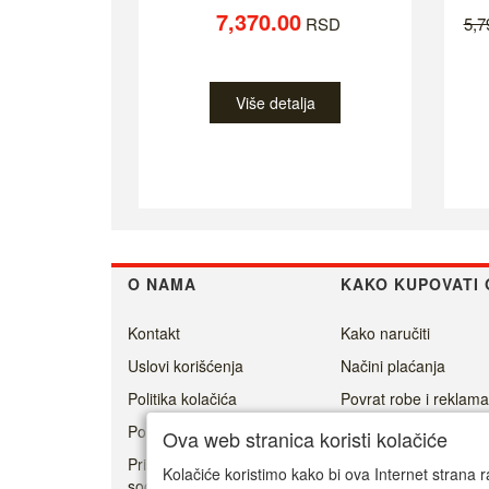
7,370.00
RSD
5,
Više detalja
O NAMA
KAKO KUPOVATI 
Kontakt
Kako naručiti
Uslovi korišćenja
Načini plaćanja
Politika kolačića
Povrat robe i reklama
Politika privatnosti
Isporuka
Ova web stranica koristi kolačiće
Prisoner's Dilemma -
Kolačiće koristimo kako bi ova Internet strana r
social game