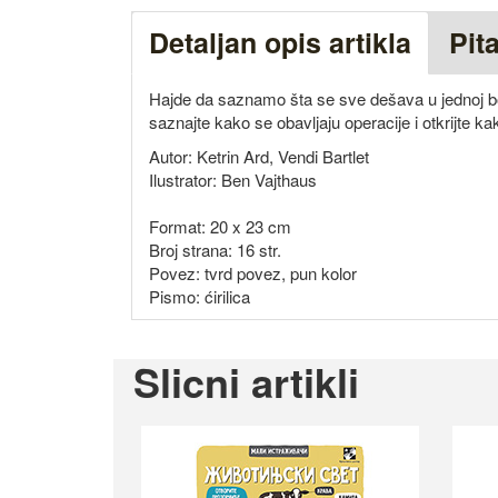
Detaljan opis artikla
Pit
Hajde da saznamo šta se sve dešava u jednoj boln
saznajte kako se obavljaju operacije i otkrijte k
Autor: Ketrin Ard, Vendi Bartlet
Ilustrator: Ben Vajthaus
Format: 20 x 23 cm
Broj strana: 16 str.
Povez: tvrd povez, pun kolor
Pismo: ćirilica
Slicni artikli