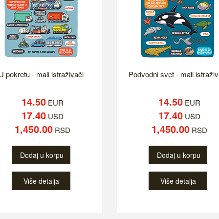
U pokretu - mali istraživači
Podvodni svet - mali istraživ
14.50
14.50
EUR
EUR
17.40
17.40
USD
USD
1,450.00
1,450.00
RSD
RSD
Dodaj u korpu
Dodaj u korpu
Više detalja
Više detalja