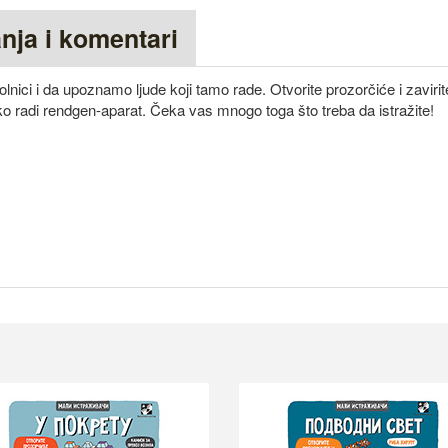
anja i komentari
ici i da upoznamo ljude koji tamo rade. Otvorite prozorčiće i zavirite
ako radi rendgen-aparat. Čeka vas mnogo toga što treba da istražite!