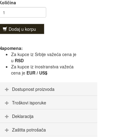
Količina
Dodaj u korpu
Napomena:
Za kupce iz Srbije važeća cena je
u
RSD
Za kupce iz inostranstva važeća
cena je
EUR / US$
Dostupnost proizvoda
Troškovi isporuke
Deklaracija
Zaštita potrošača