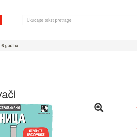
-6 godina
vači