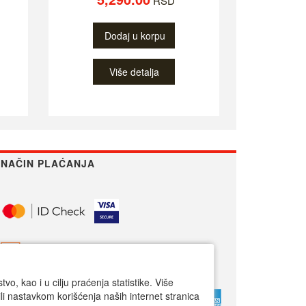
RSD
Dodaj u korpu
Više detalja
NAČIN PLAĆANJA
o, kao i u cilju praćenja statistike. Više
li nastavkom korišćenja naših internet stranica