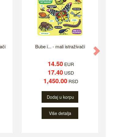
ači
Bube i... - mali istraživači
Next
14.50
EUR
17.40
USD
1,450.00
RSD
Dodaj u korpu
Više detalja