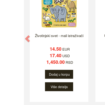
Životinjski svet - mali istraživači
Previous
14.50
EUR
17.40
USD
1,450.00
RSD
Dodaj u korpu
Više detalja