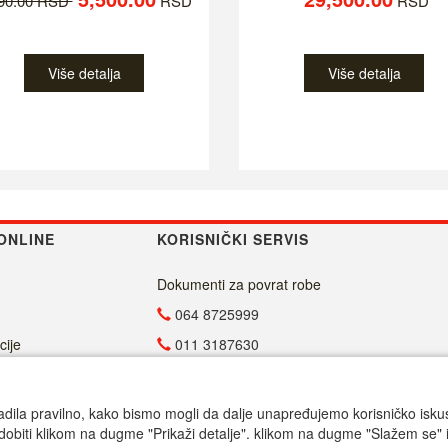
790.00 RSD
RSD
RSD
Više detalja
Više detalja
ONLINE
KORISNIČKI SERVIS
Dokumenti za povrat robe
064 8725999
cije
011 3187630
011 4029654
info@malasrpskaprodavnica.com
adila pravilno, kako bismo mogli da dalje unapređujemo korisničko iskustv
dobiti klikom na dugme "Prikaži detalje". klikom na dugme "Slažem se" i
Radno vreme