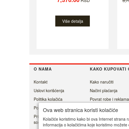
RSD
5,
Više detalja
O NAMA
KAKO KUPOVATI 
Kontakt
Kako naručiti
Uslovi korišćenja
Načini plaćanja
Politika kolačića
Povrat robe i reklama
Politika privatnosti
Isporuka
Ova web stranica koristi kolačiće
Prisoner's Dilemma -
Kolačiće koristimo kako bi ova Internet strana r
social game
informacija o kolačićima koje koristimo možete 