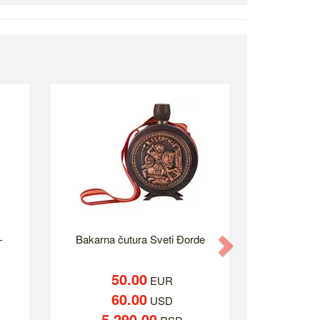
-
Bakarna čutura Sveti Đorde
Next
50.00
EUR
60.00
USD
5,290.00