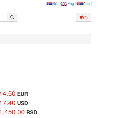
Srb
Eng
Срп
(0)
14.50
EUR
17.40
USD
1,450.00
RSD