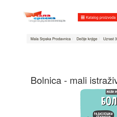
Katalog proizvoda
Mala Srpska Prodavnica
Dečije knjige
Uzrast 3
Bolnica - mali istraži