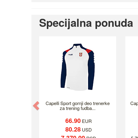
Specijalna ponuda
Previous
Capelli Sport gornji deo trenerke
Cap
za trening fudba...
66.90
EUR
80.28
USD
7,370.00