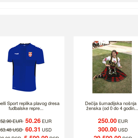
elli Sport replika plavog dresa
Dečija šumadijska nošnja 
fudbalske repre...
ženska (od 0 do 4 godin...
50.26
250.00
52.90 EUR
EUR
EUR
60.31
300.00
63.48 USD
USD
USD
5,500.00
29,500.00