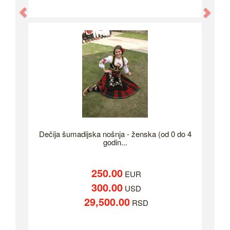
Previous
Nex
Dečija šumadijska nošnja - ženska (od 0 do 4
godin...
250.00
EUR
300.00
USD
29,500.00
RSD