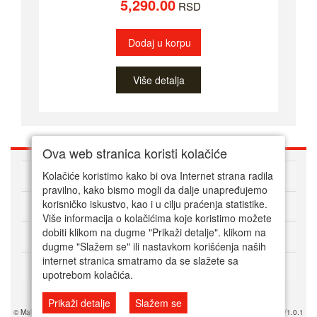
5,290.00
RSD
Dodaj u korpu
Više detalja
Ova web stranica koristi kolačiće
O nama
Kolačiće koristimo kako bi ova Internet strana radila
pravilno, kako bismo mogli da dalje unapređujemo
korisničko iskustvo, kao i u cilju praćenja statistike.
Kako kupovati online
Više informacija o kolačićima koje koristimo možete
dobiti klikom na dugme "Prikaži detalje". klikom na
Korisnički servis
dugme "Slažem se" ili nastavkom korišćenja naših
internet stranica smatramo da se slažete sa
Način plaćanja
upotrebom kolačića.
Prikaži detalje
Slažem se
© Mala srpska prodavnica 2025. Powered by Mala SRB Prodavnica doo, ESIR 618/1.0.1