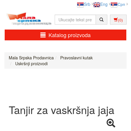
Srb
Eng
Срп
(0)
Katalog proizvoda
Mala Srpska Prodavnica
Pravoslavni kutak
Uskršnji proizvodi
Tanjir za vaskršnja jaja