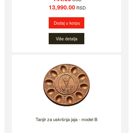
13,990.00
RSD
Dodaj u korpu
Više detalja
Tanjir za uskršnja jaja - model B