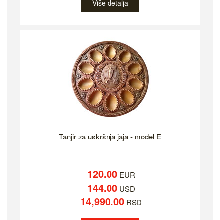
Više detalja
Tanjir za uskršnja jaja - model E
120.00
EUR
144.00
USD
14,990.00
RSD