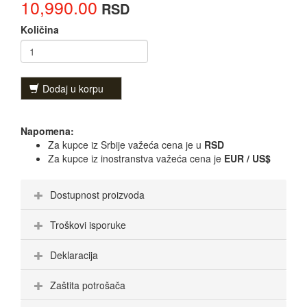
10,990.00
RSD
Količina
Dodaj u korpu
Napomena:
Za kupce iz Srbije važeća cena je u
RSD
Za kupce iz inostranstva važeća cena je
EUR / US$
Dostupnost proizvoda
Troškovi isporuke
Deklaracija
Zaštita potrošača