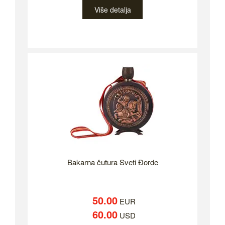
Više detalja
Bakarna čutura Sveti Đorde
50.00
EUR
60.00
USD