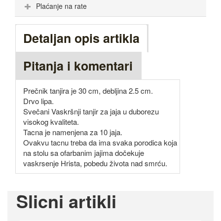
Plaćanje na rate
Detaljan opis artikla
Pitanja i komentari
Prečnik tanjira je 30 cm, debljina 2.5 cm.
Drvo lipa.
Svečani Vaskršnji tanjir za jaja u duborezu
visokog kvaliteta.
Tacna je namenjena za 10 jaja.
Ovakvu tacnu treba da ima svaka porodica koja
na stolu sa ofarbanim jajima dočekuje
vaskrsenje Hrista, pobedu života nad smrću.
Slicni artikli