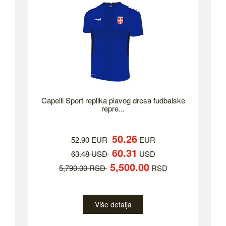
Capelli Sport replika plavog dresa fudbalske
repre...
50.26
52.90 EUR
EUR
60.31
63.48 USD
USD
5,500.00
5,790.00 RSD
RSD
Više detalja