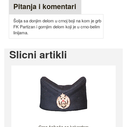
Pitanja i komentari
Šolja sa donjim delom u crnoj boji na kom je grb
FK Partizan i gornjim delom koji je u crno-belim
linijama.
Slicni artikli
Crna šajkača sa kokardom