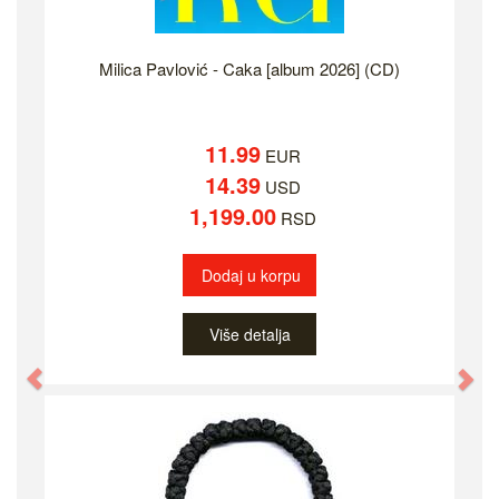
Milica Pavlović - Caka [album 2026] (CD)
11.99
EUR
14.39
USD
1,199.00
RSD
Dodaj u korpu
Više detalja
Previous
Ne