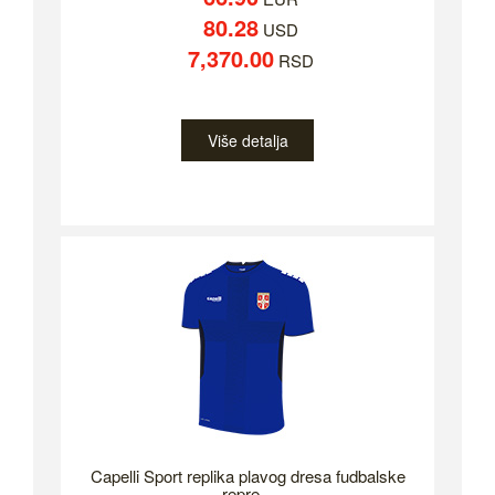
80.28
USD
7,370.00
RSD
Više detalja
Capelli Sport replika plavog dresa fudbalske
repre...