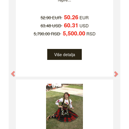
50.26
52.90 EUR
EUR
60.31
63.48 USD
USD
5,500.00
5,790.00 RSD
RSD
Više detalja
Previous
Nex