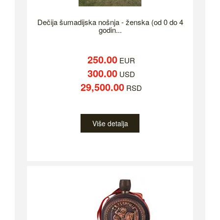
Dečija šumadijska nošnja - ženska (od 0 do 4
godin...
250.00
EUR
300.00
USD
29,500.00
RSD
Više detalja