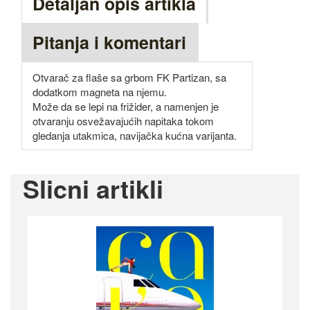
Detaljan opis artikla
Pitanja i komentari
Otvarač za flaše sa grbom FK Partizan, sa
dodatkom magneta na njemu.
Može da se lepi na frižider, a namenjen je
otvaranju osvežavajućih napitaka tokom
gledanja utakmica, navijačka kućna varijanta.
Slicni artikli