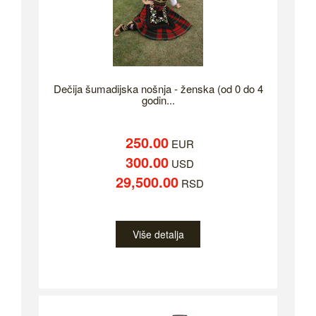
Dečija šumadijska nošnja - ženska (od 0 do 4
godin...
250.00
EUR
300.00
USD
29,500.00
RSD
Više detalja