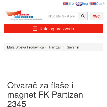
Srb
Eng
Срп
(0)
Katalog proizvoda
Mala Srpska Prodavnica
Partizan
Suveniri
Otvarač za flaše i
magnet FK Partizan
2345