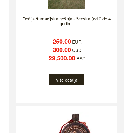
Dečija šumadijska nošnja - ženska (od 0 do 4
godin...
250.00
EUR
300.00
USD
29,500.00
RSD
Više detalja