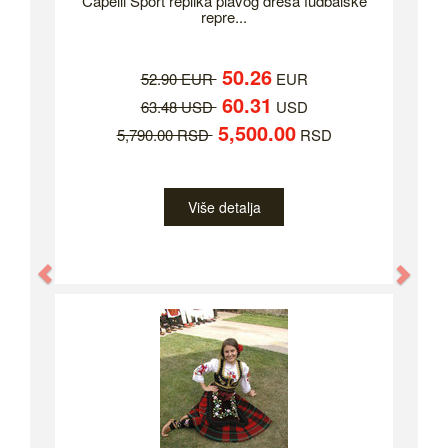
Capelli Sport replika plavog dresa fudbalske
repre...
50.26
52.90 EUR
EUR
60.31
63.48 USD
USD
5,500.00
5,790.00 RSD
RSD
Više detalja
Previous
Nex