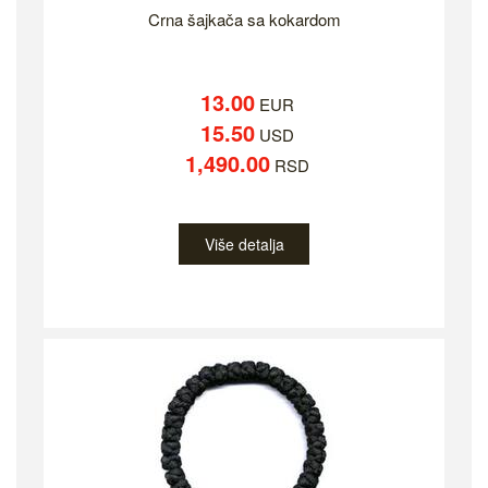
Crna šajkača sa kokardom
13.00
EUR
15.50
USD
1,490.00
RSD
Više detalja