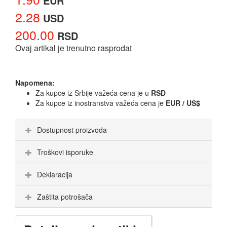
EUR
2.28
USD
200.00
RSD
Ovaj artikal je trenutno rasprodat
Napomena:
Za kupce iz Srbije važeća cena je u
RSD
Za kupce iz inostranstva važeća cena je
EUR / US$
Dostupnost proizvoda
Troškovi isporuke
Deklaracija
Zaštita potrošača