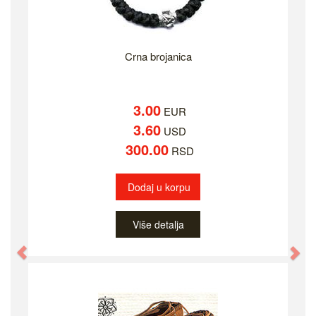
Crna brojanica
3.00
EUR
3.60
USD
300.00
RSD
Dodaj u korpu
Više detalja
Previous
Ne