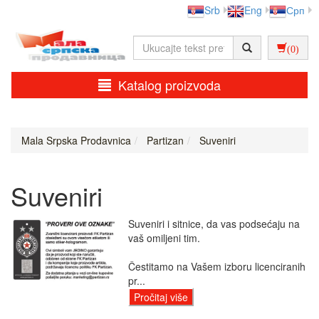
Srb
Eng
Срп
(0)
Katalog proizvoda
Mala Srpska Prodavnica
Partizan
Suveniri
Suveniri
Suveniri i sitnice, da vas podsećaju na
vaš omiljeni tim.
Čestitamo na Vašem izboru licenciranih
pr...
Pročitaj više