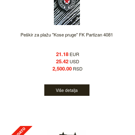
Peškir za plažu "Kose pruge" FK Partizan 4081
21.18
EUR
25.42
USD
2,500.00
RSD
Više detalja