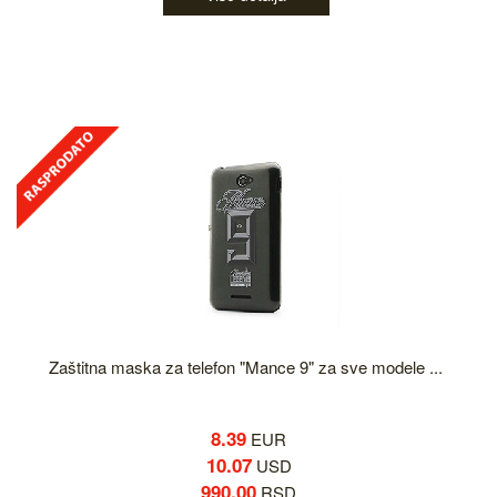
Zaštitna maska za telefon "Mance 9" za sve modele ...
8.39
EUR
10.07
USD
990.00
RSD