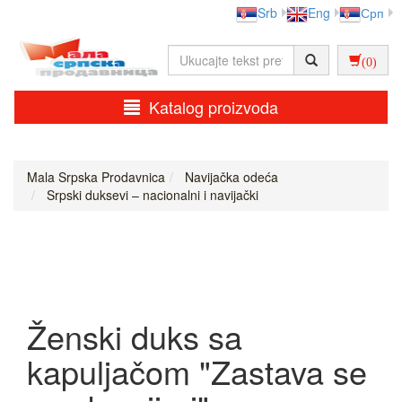
Srb
Eng
Срп
(0)
Katalog proizvoda
Mala Srpska Prodavnica
Navijačka odeća
Srpski duksevi – nacionalni i navijački
Ženski duks sa
kapuljačom "Zastava se