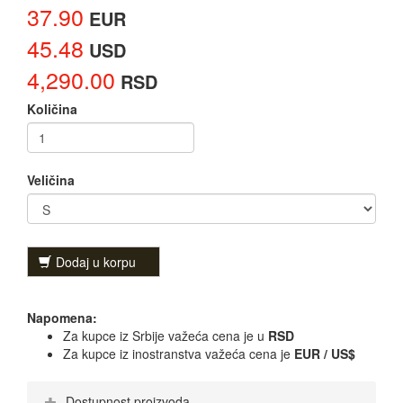
37.90
EUR
45.48
USD
4,290.00
RSD
Količina
Veličina
Dodaj u korpu
Napomena:
Za kupce iz Srbije važeća cena je u
RSD
Za kupce iz inostranstva važeća cena je
EUR / US$
Dostupnost proizvoda