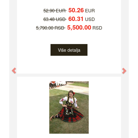
50.26
52.90 EUR
EUR
60.31
63.48 USD
USD
5,500.00
5,790.00 RSD
RSD
Više detalja
Previous
Nex