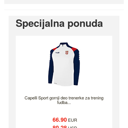
Specijalna ponuda
Capelli Sport gornji deo trenerke za trening
fudba...
66.90
EUR
80.28
USD