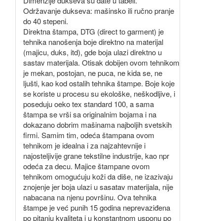
Dimenzije dukseva su date u tabeli.
Održavanje dukseva: mašinsko ili ručno pranje
do 40 stepeni.
Direktna štampa, DTG (direct to garment) je
tehnika nanošenja boje direktno na materijal
(majicu, duks, itd), gde boja ulazi direktno u
sastav materijala. Otisak dobijen ovom tehnikom
je mekan, postojan, ne puca, ne kida se, ne
ljušti, kao kod ostalih tehnika štampe. Boje koje
se koriste u procesu su ekološke, neškodljive, i
poseduju oeko tex standard 100, a sama
štampa se vrši sa originalnim bojama i na
dokazano dobrim mašinama najboljih svetskih
firmi. Samim tim, odeća štampana ovom
tehnikom je idealna i za najzahtevnije i
najosteljivije grane tekstilne industrije, kao npr
odeća za decu. Majice štampane ovom
tehnikom omogućuju koži da diše, ne izazivaju
znojenje jer boja ulazi u sasatav materijala, nije
nabacana na njenu površinu. Ova tehnika
štampe je već punih 15 godina neprevaziđena
po pitanju kvaliteta i u konstantnom usponu po