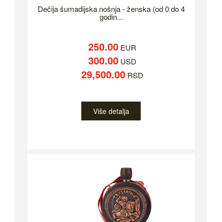
Dečija šumadijska nošnja - ženska (od 0 do 4
godin...
250.00
EUR
300.00
USD
29,500.00
RSD
Više detalja