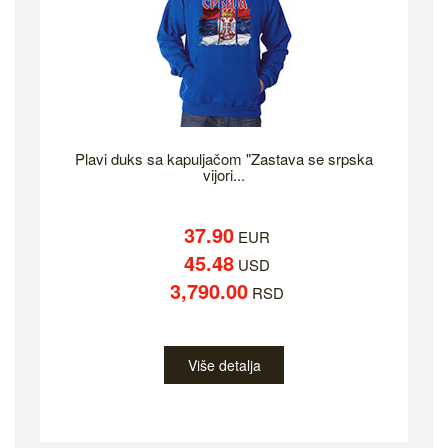
Plavi duks sa kapuljačom "Zastava se srpska
vijori...
37.90
EUR
45.48
USD
3,790.00
RSD
Više detalja