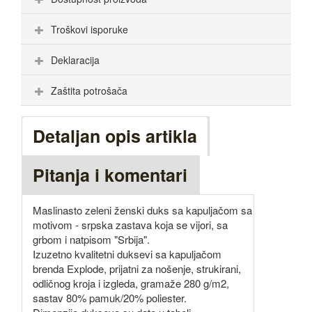
Troškovi isporuke
Deklaracija
Zaštita potrošača
Detaljan opis artikla
Pitanja i komentari
Maslinasto zeleni ženski duks sa kapuljačom sa
motivom - srpska zastava koja se vijori, sa
grbom i natpisom "Srbija".
Izuzetno kvalitetni duksevi sa kapuljačom
brenda Explode, prijatni za nošenje, strukirani,
odličnog kroja i izgleda, gramaže 280 g/m2,
sastav 80% pamuk/20% poliester.