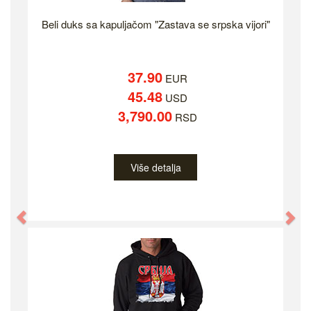
Beli duks sa kapuljačom "Zastava se srpska vijori"
37.90
EUR
45.48
USD
3,790.00
RSD
Više detalja
Previous
Ne