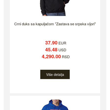
Crni duks sa kapuljačom "Zastava se srpska vijori"
37.90
EUR
45.48
USD
4,290.00
RSD
Više detalja