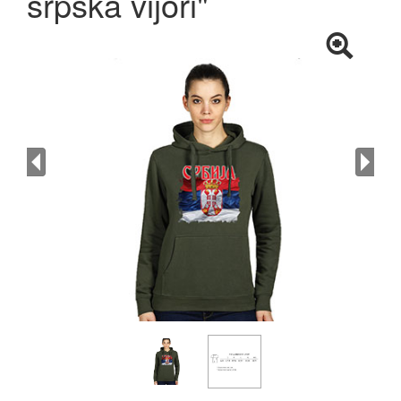
srpska vijori"