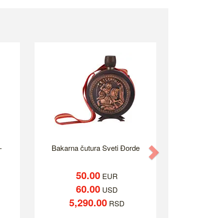
-
Bakarna čutura Sveti Đorde
Next
50.00
EUR
60.00
USD
5,290.00
RSD