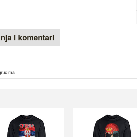
anja i komentari
 grudima