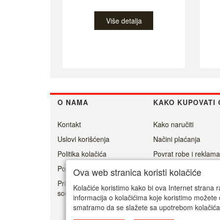
Više detalja
O NAMA
KAKO KUPOVATI 
Kontakt
Kako naručiti
Uslovi korišćenja
Načini plaćanja
Politika kolačića
Povrat robe i reklama
Politika privatnosti
Isporuka
Ova web stranica koristi kolačiće
Prisoner's Dilemma -
Kolačiće koristimo kako bi ova Internet strana r
social game
informacija o kolačićima koje koristimo možete 
smatramo da se slažete sa upotrebom kolačića