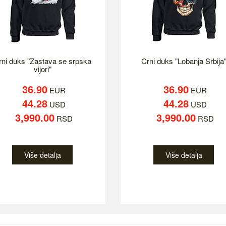
rni duks "Zastava se srpska
Crni duks "Lobanja Srbija
vijori"
36.90
36.90
EUR
EUR
44.28
44.28
USD
USD
3,990.00
3,990.00
RSD
RSD
Više detalja
Više detalja