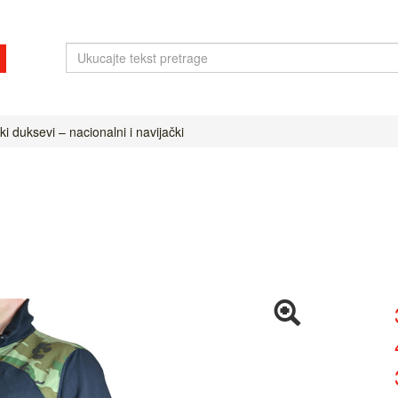
i duksevi – nacionalni i navijački