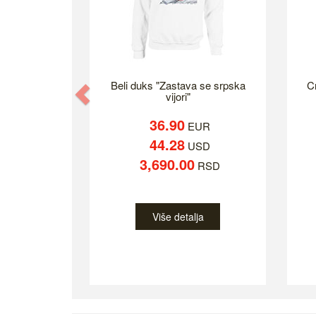
Beli duks "Zastava se srpska
C
Previous
vijori"
36.90
EUR
44.28
USD
3,690.00
RSD
Više detalja