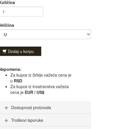
Količina
Veličina
Dodaj u korpu
Napomena:
Za kupce iz Srbije važeća cena je
u
RSD
Za kupce iz inostranstva važeća
cena je
EUR / US$
Dostupnost proizvoda
Troškovi isporuke