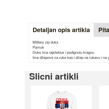
Detaljan opis artikla
Pit
Military zip duks
Pamuk
Duks ima rajsfešlus i podignutu kragnu
Ima džepove za ruke kao i dćep na rukavu i na
Slicni artikli