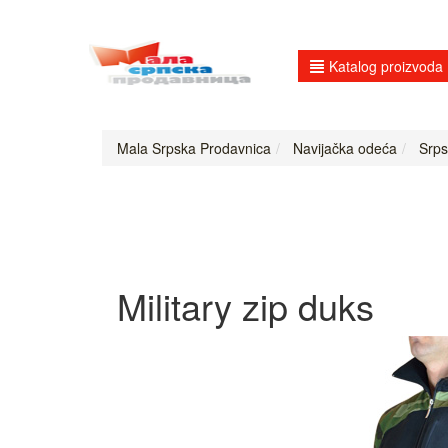
Katalog proizvoda
Mala Srpska Prodavnica
Navijačka odeća
Srpsk
Military zip duks