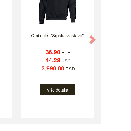
"
Crni duks "Srpska zastava"
Next
36.90
EUR
44.28
USD
3,990.00
RSD
Više detalja