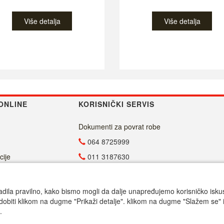
Više detalja
Više detalja
ONLINE
KORISNIČKI SERVIS
Dokumenti za povrat robe
064 8725999
cije
011 3187630
011 4029654
info@malasrpskaprodavnica.com
adila pravilno, kako bismo mogli da dalje unapređujemo korisničko iskustv
dobiti klikom na dugme "Prikaži detalje". klikom na dugme "Slažem se" i
Radno vreme
.
Call centar pon-petak 9.00-17.00