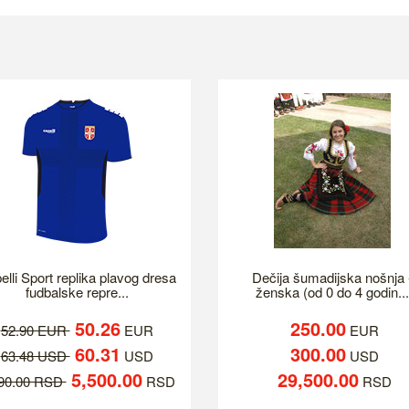
elli Sport replika plavog dresa
Dečija šumadijska nošnja 
fudbalske repre...
ženska (od 0 do 4 godin...
50.26
250.00
52.90 EUR
EUR
EUR
60.31
300.00
63.48 USD
USD
USD
5,500.00
29,500.00
790.00 RSD
RSD
RSD