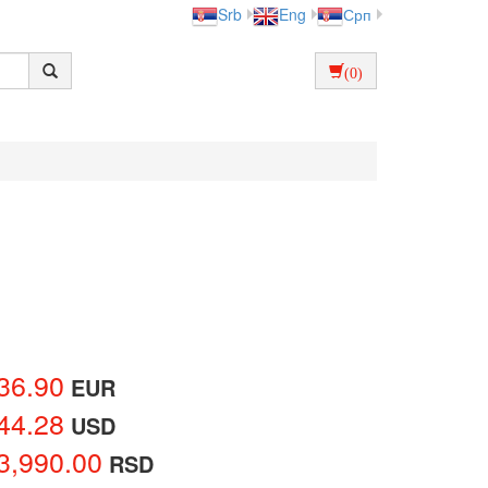
Srb
Eng
Срп
(0)
36.90
EUR
44.28
USD
3,990.00
RSD