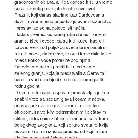
gradonosnih oblaka, ali i da donese kišu u vreme
suša, i zemlji podari plodnost i novi život.
Praznik koji danas slavimo kao Đurđevdan u
davnim vremenima pripadao je ovom božanstvu
i proslavljao se na gotovo isti način.
I tada su vernici od ranog jutra donosili zeleno
granje, lišće i cveće, pa su kitili kuće, kapije i
torove. Venci od poljskog cveća bi se bacali u
reku ili potok, da bi ovce, krave i koze dale toliko
mleka koliko vode protekne pod njima.
Takođe, momci su pravili lutku od slame i
zelenog granja, koja je predstvaljala Gerovita i
bacali u vodu nadajući se da će to omogućiti
rodnu godinu.
U svom ratničkom aspektu, predstavljen je kao
snažni vitez sa sedam glava i osam mačeva,
poprsja pokrivenog gvozdenim mrežastim
oklopom, sa velikim odbrambenim i bleštavim
štitom, obloženim zlatnim pločicama sa slikom
belog dvoglavog orla, koji se kao sveta relikvija
čuvao u hramu i iznosio pred narod koji mu se
klanjao dodirujući čelom zemlju.