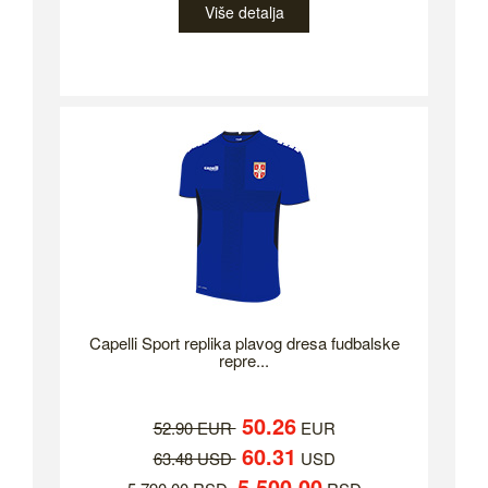
Više detalja
Capelli Sport replika plavog dresa fudbalske
repre...
50.26
52.90 EUR
EUR
60.31
63.48 USD
USD
5,500.00