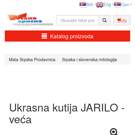
Srb
Eng
Срп
(0)
Katalog proizvoda
Mala Srpska Prodavnica
Srpska i slovenska mitologija
Ukrasna kutija JARILO -
veća