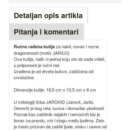
Detaljan opis artikla
Pitanja i komentari
Ručno rađena kutija
za nakit, novac i razne
dragocenosti (motiv JARILO).
Ova kutija, nalik ni jednoj koju ste do sada videli,
u potpunosti je ručni rad.
Izrađena je od drveta bukve, zaštićena od
crvotočine.
Dimenzije kutije: 18,5 cm x 10,5 cm x 6 cm
U mitologiji Srba JAROVID (Jarovit, Jarilo,
Gerovit) je bog rata, sunca i donosilac plodnosti.
Poznat kao zaštitnik nejakih i nemoćnih bio je
borac za pravdu, mir i slogu među ljudima. Zato
je često prizivan da zaštiti ljude, stoku i useve od