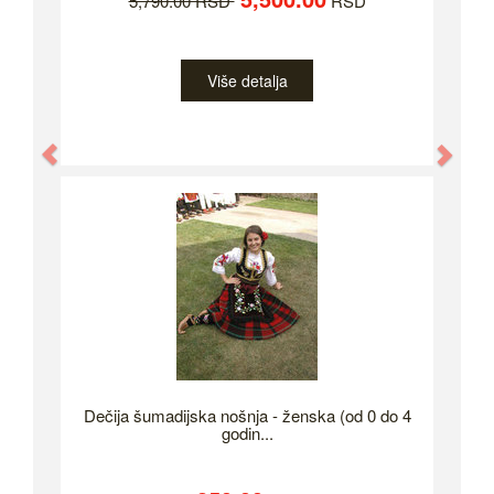
5,790.00 RSD
RSD
Više detalja
Previous
Nex
Dečija šumadijska nošnja - ženska (od 0 do 4
godin...