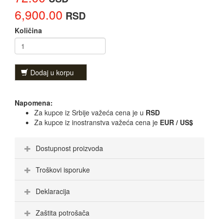
6,900.00
RSD
Količina
Dodaj u korpu
Napomena:
Za kupce iz Srbije važeća cena je u
RSD
Za kupce iz inostranstva važeća cena je
EUR / US$
Dostupnost proizvoda
Troškovi isporuke
Deklaracija
Zaštita potrošača