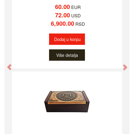
60.00
EUR
72.00
USD
6,900.00
RSD
Dodaj u korpu
Više detalja
Previous
Ne