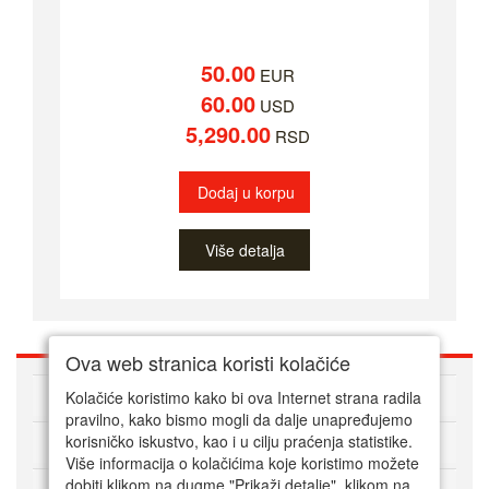
50.00
EUR
60.00
USD
5,290.00
RSD
Dodaj u korpu
Više detalja
Ova web stranica koristi kolačiće
O nama
Kolačiće koristimo kako bi ova Internet strana radila
pravilno, kako bismo mogli da dalje unapređujemo
korisničko iskustvo, kao i u cilju praćenja statistike.
Kako kupovati online
Više informacija o kolačićima koje koristimo možete
dobiti klikom na dugme "Prikaži detalje". klikom na