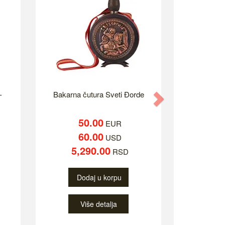
-
Bakarna čutura Sveti Đorde
Next
50.00
EUR
60.00
USD
5,290.00
RSD
Dodaj u korpu
Više detalja