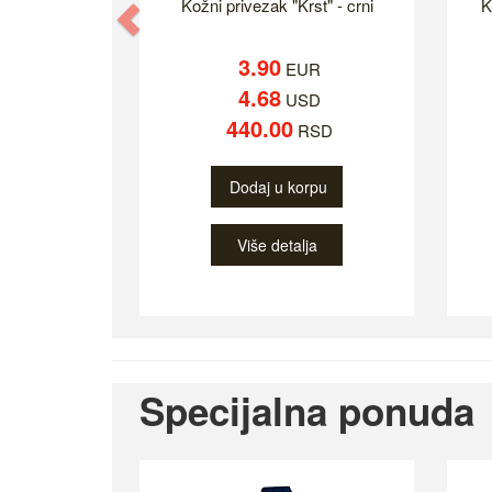
Kožni privezak "Krst" - crni
K
Previous
3.90
EUR
4.68
USD
440.00
RSD
Dodaj u korpu
Više detalja
Specijalna ponuda