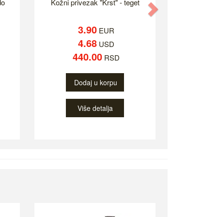
do
Kožni privezak "Krst" - teget
Next
3.90
EUR
4.68
USD
440.00
RSD
Dodaj u korpu
Više detalja