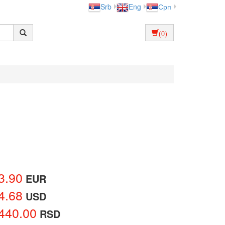
Srb
Eng
Срп
(0)
3.90
EUR
4.68
USD
440.00
RSD