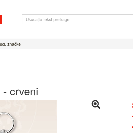
sci, značke
 - crveni