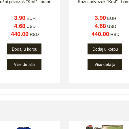
ožni privezak "Krst" - braon
Kožni privezak "Krst" - bor
3.90
3.90
EUR
EUR
4.68
4.68
USD
USD
440.00
440.00
RSD
RSD
Dodaj u korpu
Dodaj u korpu
Više detalja
Više detalja