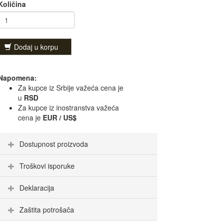
Količina
Dodaj u korpu
Napomena:
Za kupce iz Srbije važeća cena je
u
RSD
Za kupce iz inostranstva važeća
cena je
EUR / US$
Dostupnost proizvoda
Troškovi isporuke
Deklaracija
Zaštita potrošača