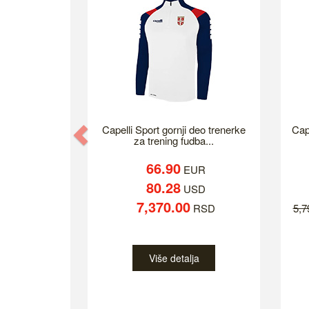
Previous
Capelli Sport gornji deo trenerke
Cap
za trening fudba...
66.90
EUR
80.28
USD
7,370.00
RSD
5,
Više detalja