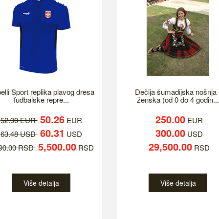
elli Sport replika plavog dresa
Dečija šumadijska nošnja 
fudbalske repre...
ženska (od 0 do 4 godin...
50.26
250.00
52.90 EUR
EUR
EUR
60.31
300.00
63.48 USD
USD
USD
5,500.00
29,500.00
790.00 RSD
RSD
RSD
Više detalja
Više detalja