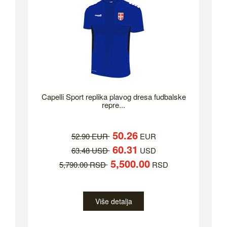
Capelli Sport replika plavog dresa fudbalske
repre...
50.26
52.90 EUR
EUR
60.31
63.48 USD
USD
5,500.00
5,790.00 RSD
RSD
Više detalja