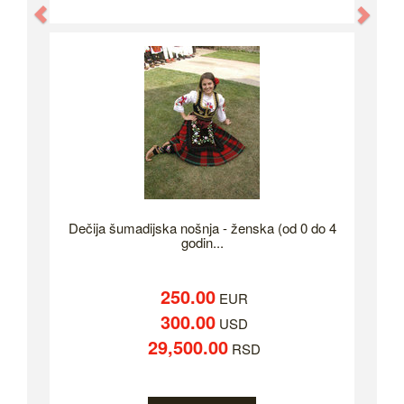
Previous
Nex
Dečija šumadijska nošnja - ženska (od 0 do 4
godin...
250.00
EUR
300.00
USD
29,500.00
RSD