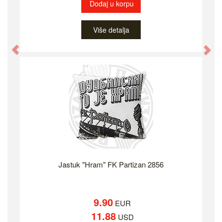
Dodaj u korpu
Više detalja
Previous
Ne
Jastuk "Hram" FK Partizan 2856
9.90
EUR
11.88
USD