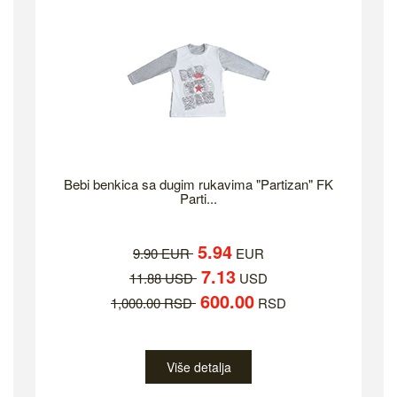
Bebi benkica sa dugim rukavima "Partizan" FK
Parti...
5.94
9.90 EUR
EUR
7.13
11.88 USD
USD
600.00
1,000.00 RSD
RSD
Više detalja