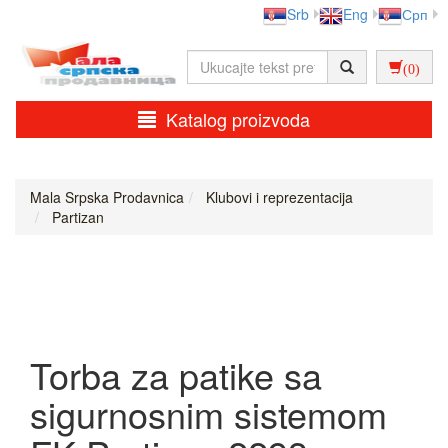
Srb
Eng
Срп
(0)
Katalog proizvoda
Mala Srpska Prodavnica
Klubovi i reprezentacija
Partizan
Torba za patike sa
sigurnosnim sistemom