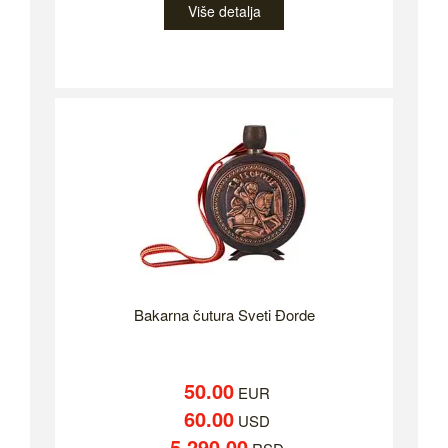
Više detalja
Bakarna čutura Sveti Đorde
50.00
EUR
60.00
USD
5,290.00