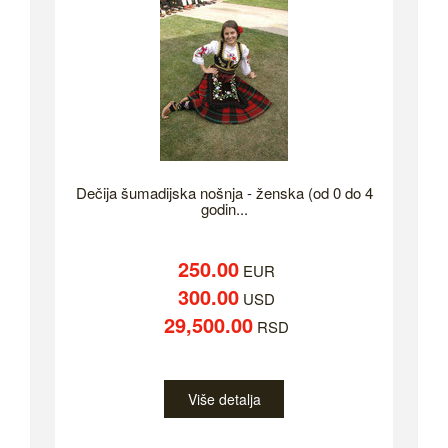
Dečija šumadijska nošnja - ženska (od 0 do 4
godin...
250.00
EUR
300.00
USD
29,500.00
RSD
Više detalja