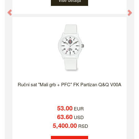
Više detalja
Previous
Ne
Ručni sat "Mali grb + PFC" FK Partizan Q&Q V00A
53.00
EUR
63.60
USD
5,400.00
RSD