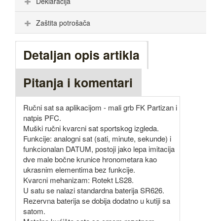
Deklaracija
Zaštita potrošača
Detaljan opis artikla
Pitanja i komentari
Ručni sat sa aplikacijom - mali grb FK Partizan i
natpis PFC.
Muški ručni kvarcni sat sportskog izgleda.
Funkcije: analogni sat (sati, minute, sekunde) i
funkcionalan DATUM, postoji jako lepa imitacija
dve male bočne krunice hronometara kao
ukrasnim elementima bez funkcije.
Kvarcni mehanizam: Rotekt LS28.
U satu se nalazi standardna baterija SR626.
Rezervna baterija se dobija dodatno u kutiji sa
satom.