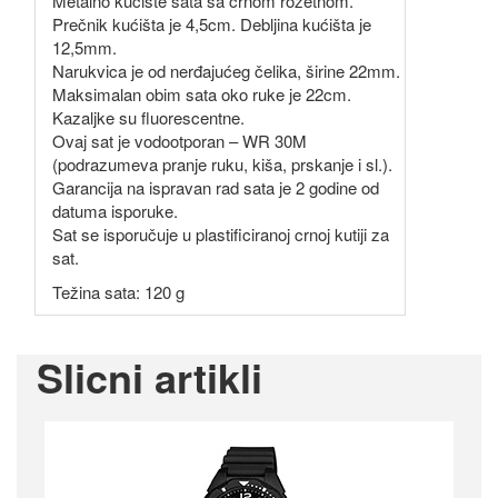
Metalno kućište sata sa crnom rozetnom.
Prečnik kućišta je 4,5cm. Debljina kućišta je
12,5mm.
Narukvica je od nerđajućeg čelika, širine 22mm.
Maksimalan obim sata oko ruke je 22cm.
Kazaljke su fluorescentne.
Ovaj sat je vodootporan – WR 30M
(podrazumeva pranje ruku, kiša, prskanje i sl.).
Garancija na ispravan rad sata je 2 godine od
datuma isporuke.
Sat se isporučuje u plastificiranoj crnoj kutiji za
sat.
Težina sata: 120 g
Slicni artikli