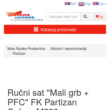
Srb
Eng
Срп
(0)
Katalog proizvoda
Mala Srpska Prodavnica
Klubovi i reprezentacija
Partizan
Ručni sat "Mali grb +
PFC" FK Partizan