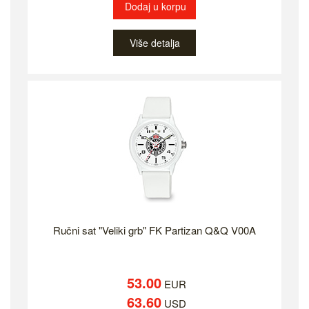
Dodaj u korpu
Više detalja
Ručni sat "Veliki grb" FK Partizan Q&Q V00A
53.00
EUR
63.60
USD