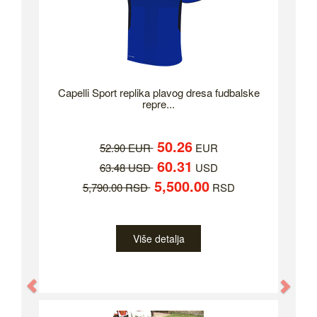
Capelli Sport replika plavog dresa fudbalske
repre...
50.26
52.90 EUR
EUR
60.31
63.48 USD
USD
5,500.00
5,790.00 RSD
RSD
Više detalja
Previous
Nex