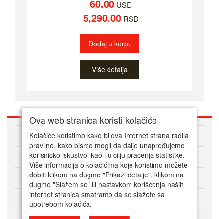
60.00
USD
5,290.00
RSD
Dodaj u korpu
Više detalja
Ova web stranica koristi kolačiće
O nama
Kolačiće koristimo kako bi ova Internet strana radila
pravilno, kako bismo mogli da dalje unapređujemo
korisničko iskustvo, kao i u cilju praćenja statistike.
Kako kupovati online
Više informacija o kolačićima koje koristimo možete
dobiti klikom na dugme "Prikaži detalje". klikom na
Korisnički servis
dugme "Slažem se" ili nastavkom korišćenja naših
internet stranica smatramo da se slažete sa
Način plaćanja
upotrebom kolačića.