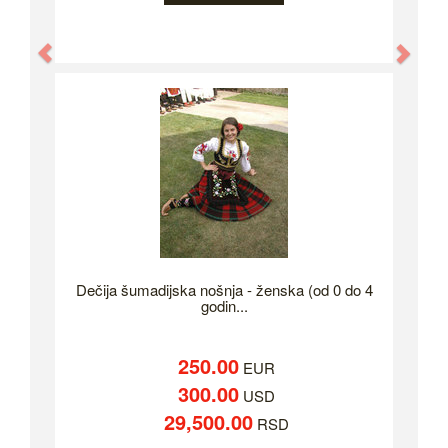
Previous
Nex
Dečija šumadijska nošnja - ženska (od 0 do 4
godin...
250.00
EUR
300.00
USD
29,500.00
RSD