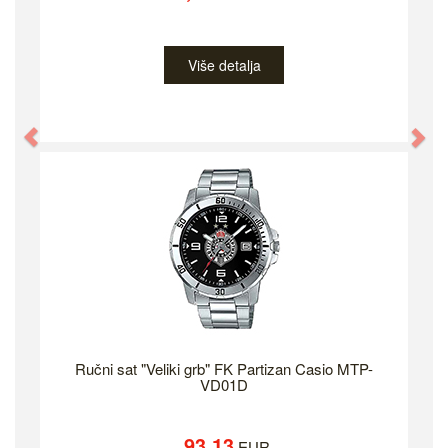
Više detalja
Previous
Ne
Ručni sat "Veliki grb" FK Partizan Casio MTP-
VD01D
93.13
EUR