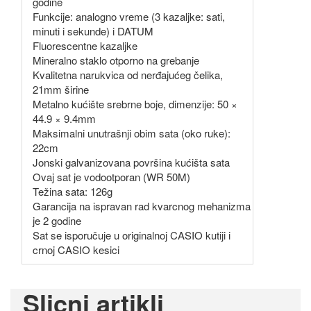
godine
Funkcije: analogno vreme (3 kazaljke: sati,
minuti i sekunde) i DATUM
Fluorescentne kazaljke
Mineralno staklo otporno na grebanje
Kvalitetna narukvica od nerđajućeg čelika,
21mm širine
Metalno kućište srebrne boje, dimenzije: 50 ×
44.9 × 9.4mm
Maksimalni unutrašnji obim sata (oko ruke):
22cm
Jonski galvanizovana površina kućišta sata
Ovaj sat je vodootporan (WR 50M)
Težina sata: 126g
Garancija na ispravan rad kvarcnog mehanizma
je 2 godine
Sat se isporučuje u originalnoj CASIO kutiji i
crnoj CASIO kesici
Slicni artikli