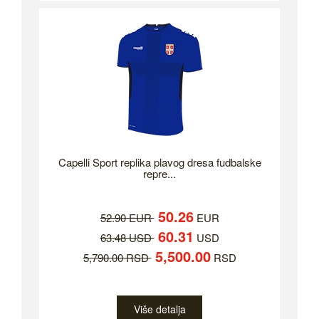
Capelli Sport replika plavog dresa fudbalske
repre...
50.26
52.90 EUR
EUR
60.31
63.48 USD
USD
5,500.00
5,790.00 RSD
RSD
Više detalja