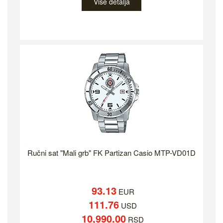
Više detalja
Ručni sat "Mali grb" FK Partizan Casio MTP-VD01D
93.13
EUR
111.76
USD
10,990.00
RSD