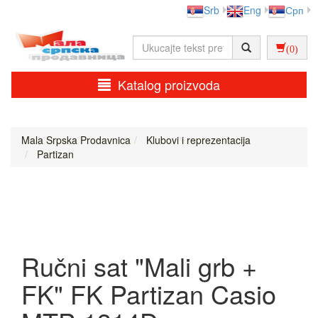
Srb
Eng
Срп
(0)
Katalog proizvoda
Mala Srpska Prodavnica
Klubovi i reprezentacija
Partizan
Ručni sat "Mali grb +
FK" FK Partizan Casio