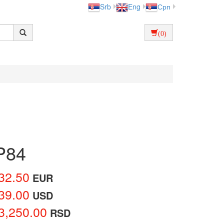
Srb
Eng
Срп
(0)
VP84
32.50
EUR
39.00
USD
3,250.00
RSD