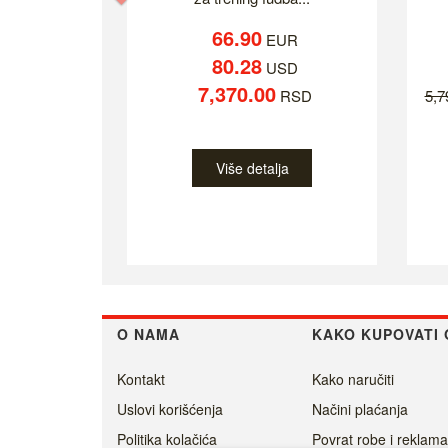
66.90
EUR
80.28
USD
7,370.00
RSD
5,
Više detalja
O NAMA
KAKO KUPOVATI 
Kontakt
Kako naručiti
Uslovi korišćenja
Načini plaćanja
Politika kolačića
Povrat robe i reklama