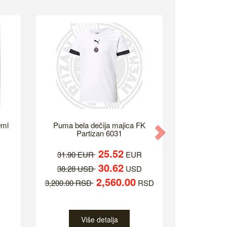
0ml
Puma bela dečija majica FK
Next
Partizan 6031
25.52
31.90 EUR
EUR
30.62
38.28 USD
USD
2,560.00
3,200.00 RSD
RSD
Više detalja