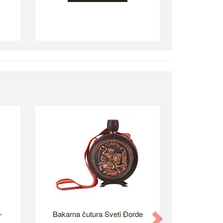
-
Bakarna čutura Sveti Đorde
Next