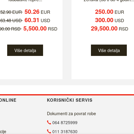
50.26
250.00
52.90 EUR
EUR
EUR
60.31
300.00
63.48 USD
USD
USD
5,500.00
29,500.00
790.00 RSD
RSD
RSD
Više detalja
Više detalja
ONLINE
KORISNIČKI SERVIS
Dokumenti za povrat robe
064 8725999
cije
011 3187630