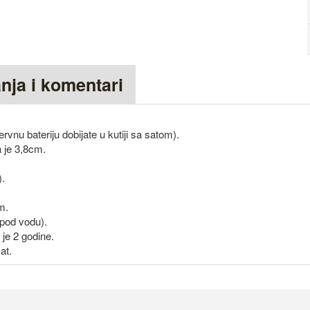
anja i komentari
vnu bateriju dobijate u kutiji sa satom).
a je 3,8cm.
).
m.
pod vodu).
je 2 godine.
at.