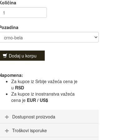
Količina
Pozadina
Dodaj u korpu
Napomena:
Za kupce iz Srbije važeća cena je
u
RSD
Za kupce iz inostranstva važeća
cena je
EUR / US$
Dostupnost proizvoda
Troškovi isporuke