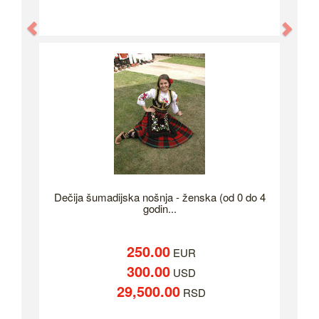
Previous
Nex
Dečija šumadijska nošnja - ženska (od 0 do 4
godin...
250.00
EUR
300.00
USD
29,500.00
RSD