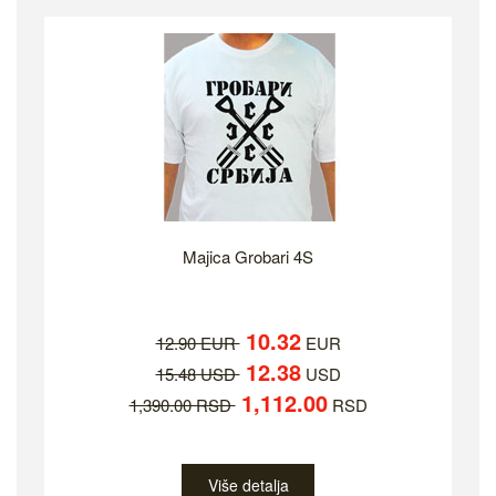
Majica Grobari 4S
10.32
12.90 EUR
EUR
12.38
15.48 USD
USD
1,112.00
1,390.00 RSD
RSD
Više detalja