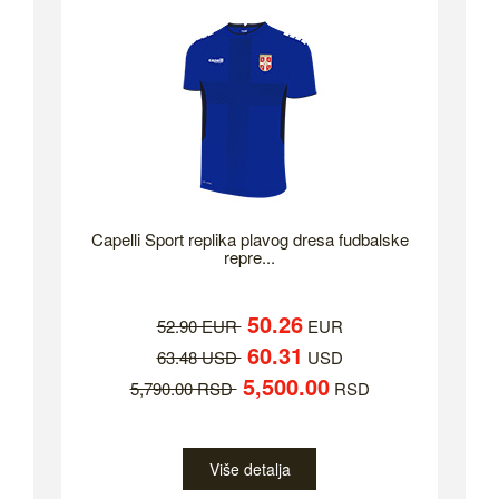
Capelli Sport replika plavog dresa fudbalske
repre...
50.26
52.90 EUR
EUR
60.31
63.48 USD
USD
5,500.00
5,790.00 RSD
RSD
Više detalja