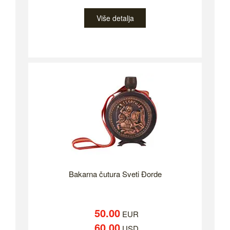
Više detalja
Bakarna čutura Sveti Đorde
50.00
EUR
60.00
USD