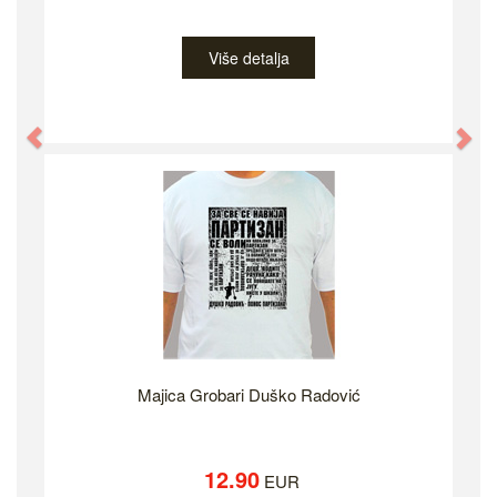
Više detalja
Previous
Ne
Majica Grobari Duško Radović
12.90
EUR