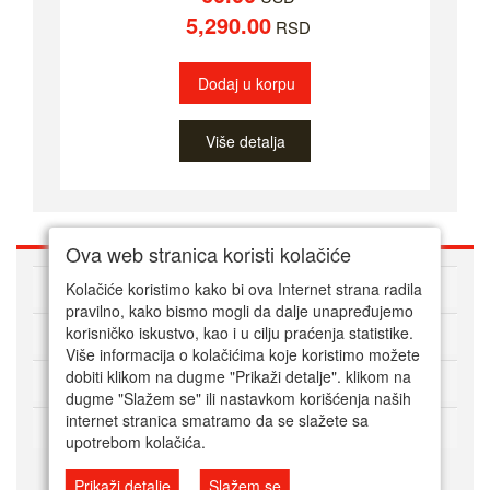
5,290.00
RSD
Dodaj u korpu
Više detalja
Ova web stranica koristi kolačiće
O nama
Kolačiće koristimo kako bi ova Internet strana radila
pravilno, kako bismo mogli da dalje unapređujemo
korisničko iskustvo, kao i u cilju praćenja statistike.
Kako kupovati online
Više informacija o kolačićima koje koristimo možete
dobiti klikom na dugme "Prikaži detalje". klikom na
Korisnički servis
dugme "Slažem se" ili nastavkom korišćenja naših
internet stranica smatramo da se slažete sa
Način plaćanja
upotrebom kolačića.
Prikaži detalje
Slažem se