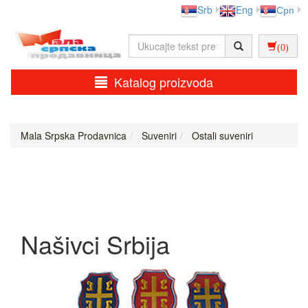
Srb
Eng
Срп
(0)
Katalog proizvoda
Mala Srpska Prodavnica
Suveniri
Ostali suveniri
Našivci Srbija