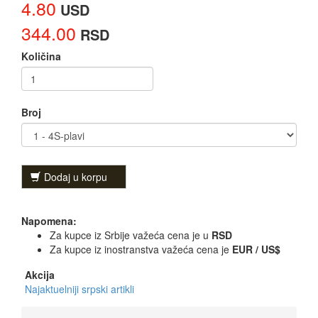
4.80
USD
344.00
RSD
Količina
Broj
Dodaj u korpu
Napomena:
Za kupce iz Srbije važeća cena je u
RSD
Za kupce iz inostranstva važeća cena je
EUR / US$
Akcija
Najaktuelniji srpski artikli