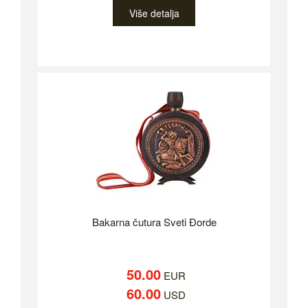
Više detalja
Bakarna čutura Sveti Đorde
50.00
EUR
60.00
USD