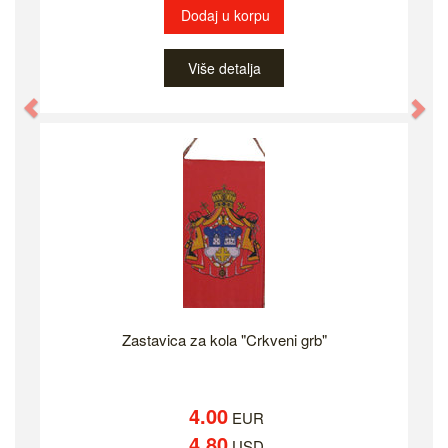
Dodaj u korpu
Više detalja
Previous
Ne
Zastavica za kola "Crkveni grb"
4.00
EUR
4.80
USD