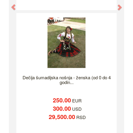
Previous
Nex
Dečija šumadijska nošnja - ženska (od 0 do 4
godin...
250.00
EUR
300.00
USD
29,500.00
RSD