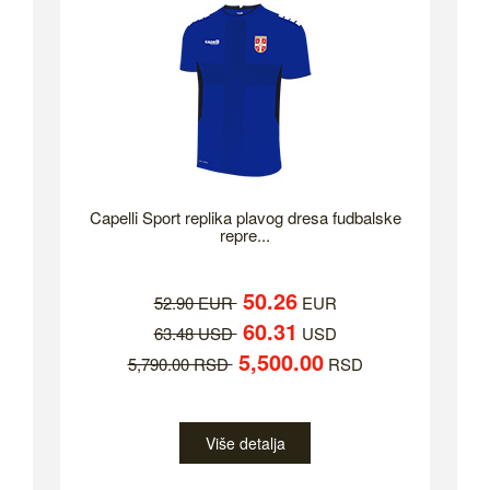
Capelli Sport replika plavog dresa fudbalske
repre...
50.26
52.90 EUR
EUR
60.31
63.48 USD
USD
5,500.00
5,790.00 RSD
RSD
Više detalja