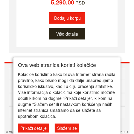
5,290.00
RSD
Dodaj u korpu
Više detalja
Ova web stranica koristi kolačiće
O nama
Kolačiće koristimo kako bi ova Internet strana radila
pravilno, kako bismo mogli da dalje unapređujemo
korisničko iskustvo, kao i u cilju praćenja statistike.
Kako kupovati online
Više informacija o kolačićima koje koristimo možete
dobiti klikom na dugme "Prikaži detalje". klikom na
Korisnički servis
dugme "Slažem se" ili nastavkom korišćenja naših
internet stranica smatramo da se slažete sa
Način plaćanja
upotrebom kolačića.
Prikaži detalje
Slažem se
© Mala srpska prodavnica 2025. Powered by Mala SRB Prodavnica doo, ESIR 618/1.0.1