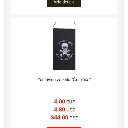
Više detalja
Zastavica za kola "Četnička"
4.00
EUR
4.80
USD
344.00
RSD