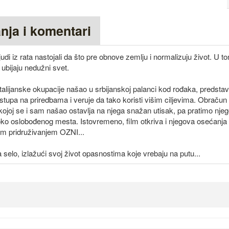
anja i komentari
i iz rata nastojali da što pre obnove zemlju i normalizuju život. U t
 ubijaju nedužni svet.
talijanske okupacije našao u srbijanskoj palanci kod rođaka, predstavl
stupa na priredbama i veruje da tako koristi višim ciljevima. Obraču
ojoj se i sam našao ostavlja na njega snažan utisak, pa pratimo njeg
ko oslobođenog mesta. Istovremeno, film otkriva i njegova osećanja p
im pridruživanjem OZNI...
lo, izlažući svoj život opasnostima koje vrebaju na putu...