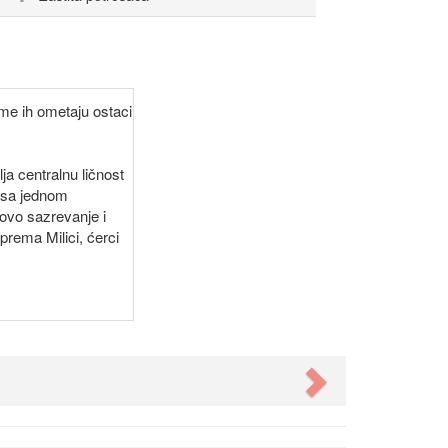
ome ih ometaju ostaci
ja centralnu ličnost
n sa jednom
ovo sazrevanje i
rema Milici, ćerci
Next