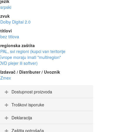
jezik
srpski
zvuk
Dolby Digital 2.0
titlovi
bez titlova
regionska zaštita
PAL, svi regioni (kupci van teritorije
Evrope moraju imati "multiregion"
DVD plejer ili softver)
Izdavač / Distributer / Uvoznik
Zmex
Dostupnost proizvoda
Troškovi isporuke
Deklaracija
Zaštita potrošača