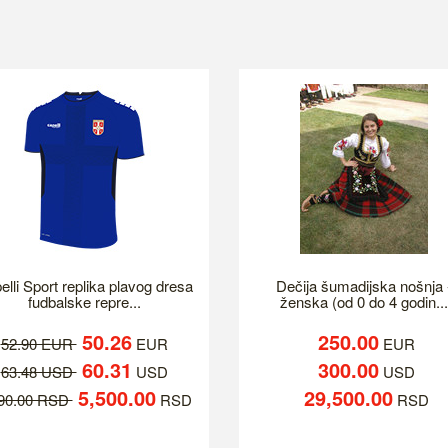
elli Sport replika plavog dresa
Dečija šumadijska nošnja 
fudbalske repre...
ženska (od 0 do 4 godin...
50.26
250.00
52.90 EUR
EUR
EUR
60.31
300.00
63.48 USD
USD
USD
5,500.00
29,500.00
790.00 RSD
RSD
RSD