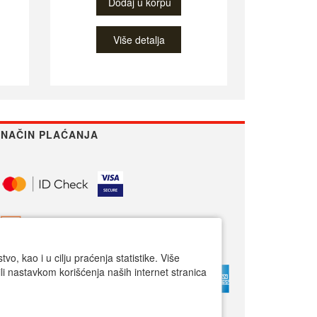
Dodaj u korpu
Više detalja
NAČIN PLAĆANJA
o, kao i u cilju praćenja statistike. Više
li nastavkom korišćenja naših internet stranica