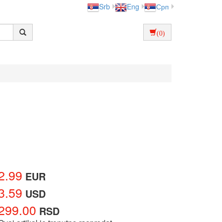
Srb
Eng
Срп
(0)
2.99
EUR
3.59
USD
299.00
RSD