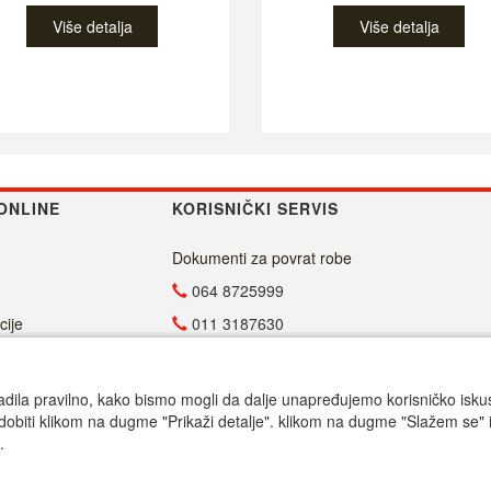
Više detalja
Više detalja
ONLINE
KORISNIČKI SERVIS
Dokumenti za povrat robe
064 8725999
cije
011 3187630
011 4029654
info@malasrpskaprodavnica.com
adila pravilno, kako bismo mogli da dalje unapređujemo korisničko iskustv
dobiti klikom na dugme "Prikaži detalje". klikom na dugme "Slažem se" i
Radno vreme
.
Call centar pon-petak 9.00-17.00