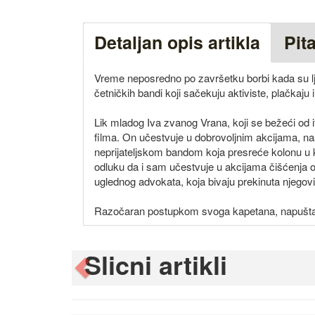
Detaljan opis artikla
Pit
Vreme neposredno po završetku borbi kada su ljud
četničkih bandi koji sačekuju aktiviste, plačkaju i
Lik mladog Iva zvanog Vrana, koji se bežeći od i
filma. On učestvuje u dobrovoljnim akcijama, na
neprijateljskom bandom koja presreće kolonu u k
odluku da i sam učestvuje u akcijama čišćenja o
uglednog advokata, koja bivaju prekinuta njegov
Razočaran postupkom svoga kapetana, napušta se
Slicni artikli
Previous