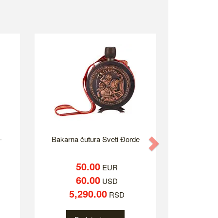
-
Bakarna čutura Sveti Đorde
Next
50.00
EUR
60.00
USD
5,290.00
RSD