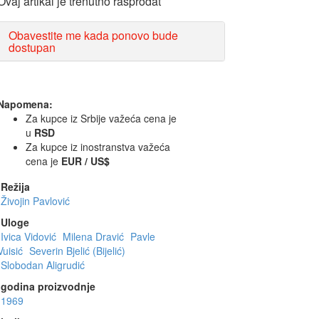
Ovaj artikal je trenutno rasprodat
Obavestite me kada ponovo bude
dostupan
Napomena:
Za kupce iz Srbije važeća cena je
u
RSD
Za kupce iz inostranstva važeća
cena je
EUR / US$
Režija
Živojin Pavlović
Uloge
Ivica Vidović
Milena Dravić
Pavle
Vuisić
Severin Bjelić (Bijelić)
Slobodan Aligrudić
godina proizvodnje
1969