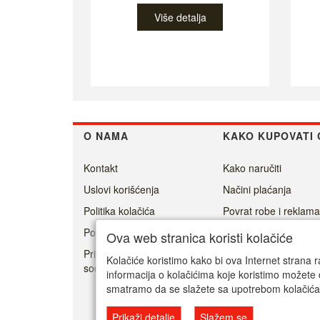
Više detalja
O NAMA
KAKO KUPOVATI 
Kontakt
Kako naručiti
Uslovi korišćenja
Načini plaćanja
Politika kolačića
Povrat robe i reklama
Politika privatnosti
Isporuka
Ova web stranica koristi kolačiće
Prisoner's Dilemma -
Kolačiće koristimo kako bi ova Internet strana r
social game
informacija o kolačićima koje koristimo možete 
smatramo da se slažete sa upotrebom kolačića
Prikaži detalje
Slažem se