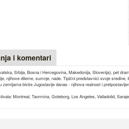
anja i komentari
rvatska, Srbija, Bosna i Hercegovina, Makedonija, Slovenija), pet dra
je, njihove dileme, sumnje, nade. Tipični predstavnici svoje sredine, i
u zemljama bivše Jugoslavije danas - njihova realnost i pretpostavlj
tivala: Montreal, Taormina, Goteborg, Los Angeles, Valladolid, Sara