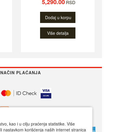
5,290.00
RSD
Dodaj u korpu
Više detalja
NAČIN PLAĆANJA
o, kao i u cilju praćenja statistike. Više
li nastavkom korišćenja naših internet stranica