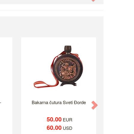
-
Bakarna čutura Sveti Đorde
Next
50.00
EUR
60.00
USD