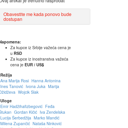
Ovaj artikal je trenutno rasprodat
Obavestite me kada ponovo bude
dostupan
Napomena:
Za kupce iz Srbije važeća cena je
u
RSD
Za kupce iz inostranstva važeća
cena je
EUR / US$
Režija
Ana Marija Rosi
Hanna Antonina
Ines Tanović
Ivona Juka
Marija
Džidževa
Wojcik Slak
Uloge
Emir Hadžihafizbegović
Feđa
Štukan
Gordan Kičić
Iva Zendelska
Lucija Šerbedžija
Marko Mandić
Milena Zupančić
Nataša Ninković