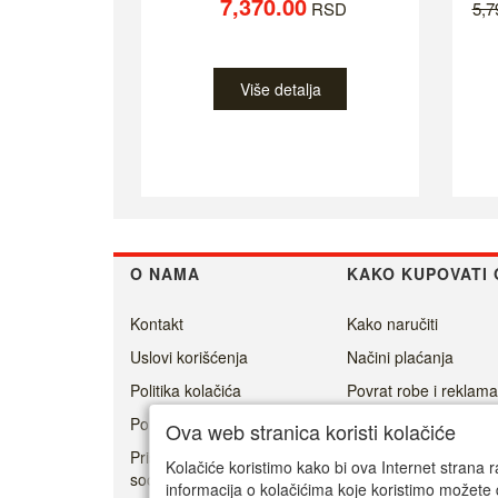
7,370.00
RSD
5,
Više detalja
O NAMA
KAKO KUPOVATI 
Kontakt
Kako naručiti
Uslovi korišćenja
Načini plaćanja
Politika kolačića
Povrat robe i reklama
Politika privatnosti
Isporuka
Ova web stranica koristi kolačiće
Prisoner's Dilemma -
Kolačiće koristimo kako bi ova Internet strana r
social game
informacija o kolačićima koje koristimo možete 