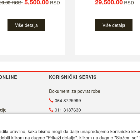
5,500.00
29,500.00
790.00 RSD
RSD
RSD
Više detalja
Više detalja
ONLINE
KORISNIČKI SERVIS
Dokumenti za povrat robe
064 8725999
cije
011 3187630
011 4029654
info@malasrpskaprodavnica.com
adila pravilno, kako bismo mogli da dalje unapređujemo korisničko iskustv
dobiti klikom na dugme "Prikaži detalje". klikom na dugme "Slažem se" i
Radno vreme