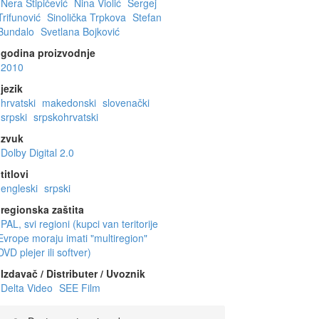
Nera Stipičević
Nina Violić
Sergej
Trifunović
Sinolička Trpkova
Stefan
Bundalo
Svetlana Bojković
godina proizvodnje
2010
jezik
hrvatski
makedonski
slovenački
srpski
srpskohrvatski
zvuk
Dolby Digital 2.0
titlovi
engleski
srpski
regionska zaštita
PAL, svi regioni (kupci van teritorije
Evrope moraju imati "multiregion"
DVD plejer ili softver)
Izdavač / Distributer / Uvoznik
Delta Video
SEE Film