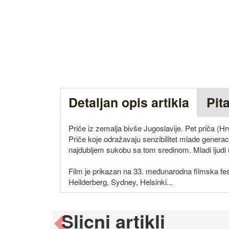
Detaljan opis artikla
Pit
Priče iz zemalja bivše Jugoslavije. Pet priča (H
Priče koje odražavaju senzibilitet mlade generaci
najdubljem sukobu sa tom sredinom. Mladi ljudi 
Film je prikazan na 33. međunarodna filmska fes
Heilderberg, Sydney, Helsinki...
Slicni artikli
Previous