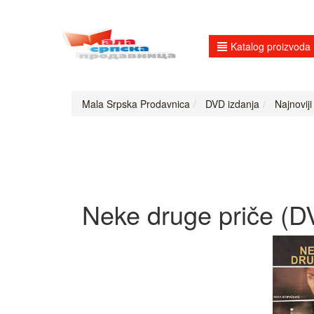
Katalog proizvoda
Mala Srpska Prodavnica
DVD izdanja
Najnoviji
Neke druge priče (D