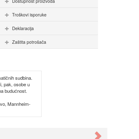
Dostupnost proizvoda
Troškovi isporuke
Deklaracija
Zaštita potrošača
matičnih sudbina.
li, pak, osobe u
ena budućnost.
jevo, Mannheim-
Next