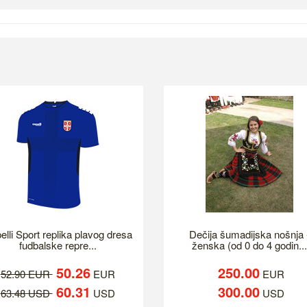
elli Sport replika plavog dresa
Dečija šumadijska nošnja 
fudbalske repre...
ženska (od 0 do 4 godin...
50.26
250.00
52.90 EUR
EUR
EUR
60.31
300.00
63.48 USD
USD
USD