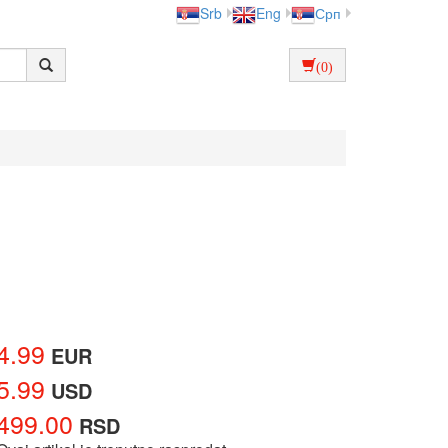
Srb
Eng
Срп
(0)
4.99
EUR
5.99
USD
499.00
RSD