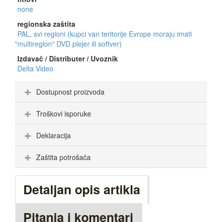
none
regionska zaštita
PAL, svi regioni (kupci van teritorije Evrope moraju imati
"multiregion" DVD plejer ili softver)
Izdavač / Distributer / Uvoznik
Delta Video
Dostupnost proizvoda
Troškovi isporuke
Deklaracija
Zaštita potrošača
Detaljan opis artikla
Pitanja i komentari