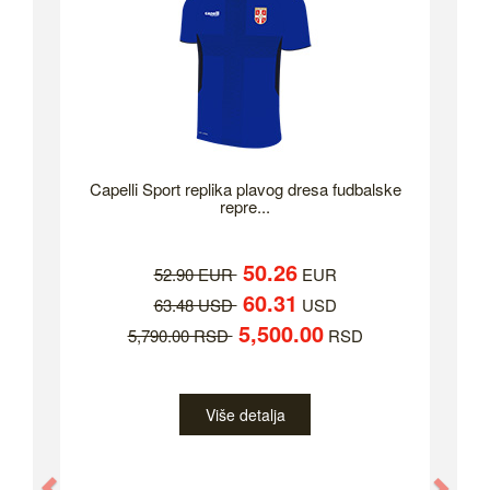
Capelli Sport replika plavog dresa fudbalske
repre...
50.26
52.90 EUR
EUR
60.31
63.48 USD
USD
5,500.00
5,790.00 RSD
RSD
Više detalja
Previous
Nex