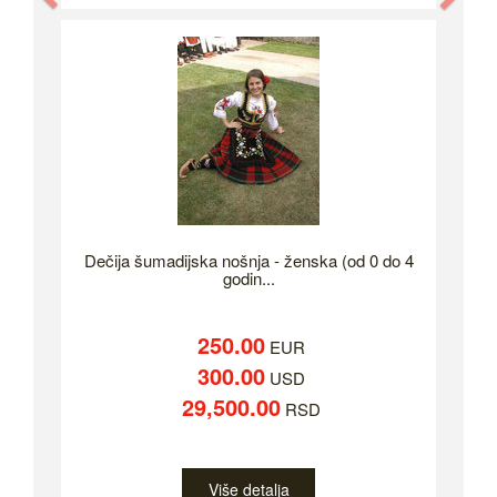
Dečija šumadijska nošnja - ženska (od 0 do 4
godin...
250.00
EUR
300.00
USD
29,500.00
RSD
Više detalja