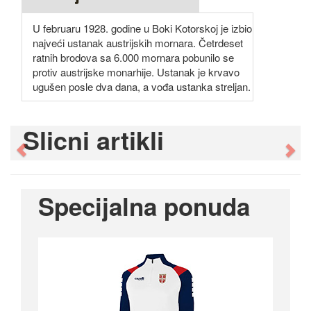
U februaru 1928. godine u Boki Kotorskoj je izbio
najveći ustanak austrijskih mornara. Četrdeset
ratnih brodova sa 6.000 mornara pobunilo se
protiv austrijske monarhije. Ustanak je krvavo
ugušen posle dva dana, a vođa ustanka streljan.
Slicni artikli
Previous
Ne
Specijalna ponuda