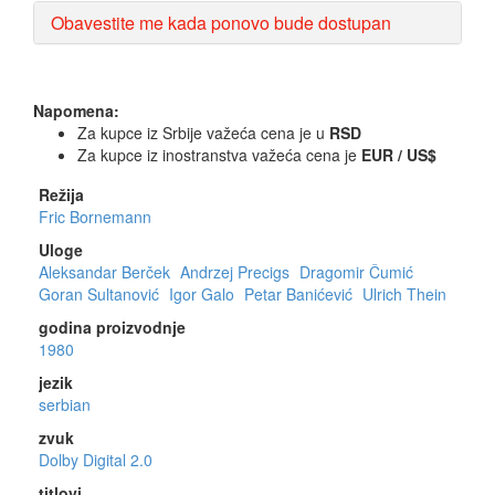
Obavestite me kada ponovo bude dostupan
Napomena:
Za kupce iz Srbije važeća cena je u
RSD
Za kupce iz inostranstva važeća cena je
EUR / US$
Režija
Fric Bornemann
Uloge
Aleksandar Berček
Andrzej Precigs
Dragomir Čumić
Goran Sultanović
Igor Galo
Petar Banićević
Ulrich Thein
godina proizvodnje
1980
jezik
serbian
zvuk
Dolby Digital 2.0
titlovi